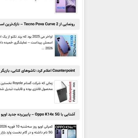
رونمایی از Tecno Pova Curve 2 – نازک‌ترین اسمارت‌فون مجهز به باتری 8,000 میلی‌آمپر ساعتی
2026 ...
Counterpoint اعلام کرد: تاشوهای کتابی، بازیگر اصلی بازار دیوایس‌های تاشو در سال 2026
محصول فانتزی بوده و قابلیت تبدیل شدن به گوشی اصلی را ندا
آشنایی با Oppo K14x 5G – پایین‌رده جدید اوپو با Dimensity 6300 و باتری 6,500 میلی‌آمپر ساعتی
5G نام داشته و در گام نخست وارد بازار هند می‌شود. Oppo K14x 5G یک اسمارت‌فون رده پایین بوده و ظاهراً اوپو این محصول را با ...