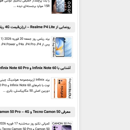
15R موارد برجسته‌ای دیده ...
رونمایی از Realme P4 Lite – ارزان‌قیمت 4G ریلمی با باتری 6,300 میلی‌آمپر ساعتی و بدنه نازک
پس از P4x ،P4 Pro ،P4 و P4 Power، پنجمین گوشی هوشمند در این سری به حساب می‌آید. این محصول یک اسمارت‌فون رده پایین بوده ...
آشنایی با Infinix Note 60 و Infinix Note 60 Pro – میان‌رده‌هایی با شاسی فلزی و شارژ بی‌سیم
دوربین اصلی 50 مگاپیکسلی، باتری ...
معرفی Tecno Camon 50 و Tecno Camon 50 Pro – 4Gهای تکنو با نمایشگر امولد و Helio G200
Camon 50 و Tecno Camon 50 Pro نام داشته و می‌توان آنها را در رده میانی رو به پایین جای داد. بیشتر مشخصات این دو دیوایس مشترک ...