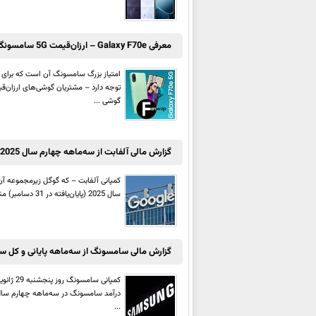
معرفی Galaxy F70e – ارزان‌قیمت 5G سامسونگ با Dimensity 6300 و باتری 6,000 میلی‌آمپر ساعتی
امتیاز بزرگ سامسونگ آن است که برای تمام
گوشی ...
گزارش مالی آلفابت از سه‌ماهه چهارم سال 2025 – افزایش چشمگیر هزینه سرمایه‌ای برای سال 2026
سال 2025 (پایان‌یافته در 31 دسامبر) منتشر کرد. طبق این گزارش، درآمد آلفابت در سه‌ماهه چهارم 2025 برابر با 113.83 میلیارد دلار بوده که ...
گزارش مالی سامسونگ از سه‌ماهه پایانی و کل سال 2025 – رکوردزنی در درآمد و سود
...