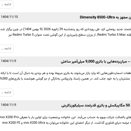
ادامه ...
1404/11/10
کمپانی شیائومی به‌تازگی از دو گوشی هوشمند جدید رونمایی کرد. طی رویدادی که روز پنجشنبه 29 ژانویه 2026 (9 بهمن 1404) در چین برگزار ش
شیائومی ضمن معرفی اسمارت‌فون پیشرفته Redmi Turbo 5 Max، از ورژن سطح پایین‌تری از این گوشی تحت عنوان Redmi Turbo 5 نیز
ادامه ...
1404/11/9
ت اسمارت‌فون‌هایی که وارد بازار می‌شوند به باتری مربوط بوده و هر برندی به دنبال آن است تا با ارائه
گوشی‌های مجهز به باتری قدرتمندتر، نظر مشتریان را به خود جلب کند. در همین راستا، وان‌پلاس به‌تازگی از دو گوشی هوشمند با باتری‌های ,000
ادامه ...
1404/11/9
سری اسمارت‌فون‌های X200 از پرچمدارهای بااصالت شرکت ویوو به حساب می‌آیند. این خانواده پرجمعیت برای اولین بار با معرفی 200 Pro
،vivo X200 و vivo X200 Pro mini پا به عرصه دنیای فناوری گذاشت. از دیگر اعضای این خانواده می‌توان به vivo X200 Ultra و vivo X200 FE