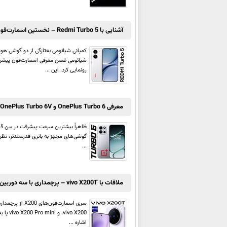
آشنایی با Redmi Turbo 5 – نخستین اسمارت‌فون مجهز به Dimensity 8500-Ultra
رونمایی کرد. این ...
معرفی OnePlus Turbo 6 و OnePlus Turbo 6V – میان‌رده‌هایی با باتری 9,000 میلی‌آمپر ساعتی
ظاهراً بیشترین سرعت پیشرفت در بین قطعا
...
ملاقات با vivo X200T – پرچمداری با سه دوربین 50 مگاپیکسلی و باتری قدرتمند سیلیکون|کربنی
اشاره ...