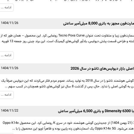
ادامه ...
1404/11/26
اواخر می 2025 بود که برند تکنو از یک اسمارت‌فون زیبا و متفاوت تحت عنوان Tecno Pova Curve رونمایی کرد. این محصول – همان طور که از
اسمش پیداست – نمایشگری خمیده داشته و طراحی قسمت پشتی دیوایس، یادآور گوشی‌های گیمینگ است. این برند چینی روز جمعه 13 فوریه
ادامه ...
1404/11/26
زمانی که شرکت گمنام Royole نخستین گوشی هوشمند تاشو را در سال 2018 به تولید رساند، عموم مردم فکر می‌کردند که این دیوایس صرفاً یک
رد. حال، پس از گذشت 8 سال نیز گوشی‌های تاشو همچنان در کسب سهم ...
ادامه ...
1404/11/22
کمپانی اوپو روز سه‌شنبه 10 فوریه 2026 (21 بهمن 1404) از جدیدترین گوشی هوشمند خود در سری K رونمایی کرد. این محصول Oppo K14x