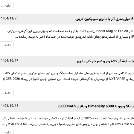
ادامه ...
1404/11/8
برند چینی آنر اخیراً از پرچمدار جدیدی به نام Honor Magic8 Pro Air پرده برداشت. با توجه به ضخامت کم و وزن پایین این گوشی، می‌توان
ادامه ...
1404/10/17
رازچندگاهی به غیر از اسمارت‌فون‌های متداول سامسونگ و اپل گزینه‌های دیگری را هم امتحان کنند،
احتمالاً در چند سال اخیر نام اسمارت‌فون‌های NXTPAPER از تی‌سی‌ال به گوشتان خورده است. این کمپانی چینی اخیراً در رویداد CES 2026 از
ادامه ...
1404/10/16
کمپانی ویوو به منظور گسترش دیوایس‌های سری Y، روز دوشنبه 5 ژانویه 2026 (15 دی 1404) از دو گوشی هوشمند در این خانواده رونمایی کرد.
ادامه ...