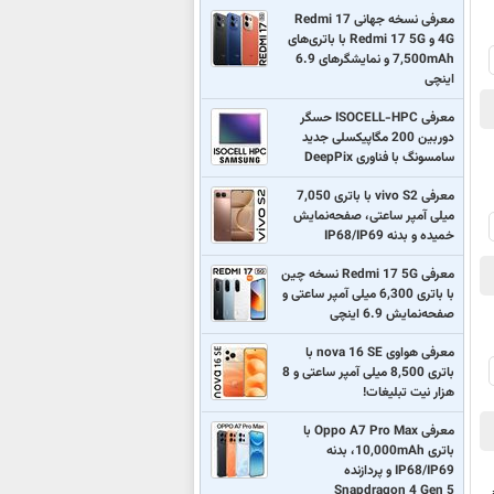
معرفی نسخه جهانی Redmi 17
4G و Redmi 17 5G با باتری‌های
7,500mAh و نمایشگرهای 6.9
اینچی
معرفی ISOCELL-HPC حسگر
دوربین 200 مگاپیکسلی جدید
سامسونگ با فناوری DeepPix
معرفی vivo S2 با باتری 7,050
میلی آمپر ساعتی، صفحه‌نمایش
خمیده و بدنه IP68/IP69
معرفی Redmi 17 5G نسخه چین
با باتری 6,300 میلی آمپر ساعتی و
صفحه‌نمایش 6.9 اینچی
معرفی هواوی nova 16 SE با
باتری 8,500 میلی آمپر ساعتی و 8
هزار نیت تبلیغات!
معرفی Oppo A7 Pro Max با
باتری 10,000mAh، بدنه
IP68/IP69 و پردازنده
Snapdragon 4 Gen 5