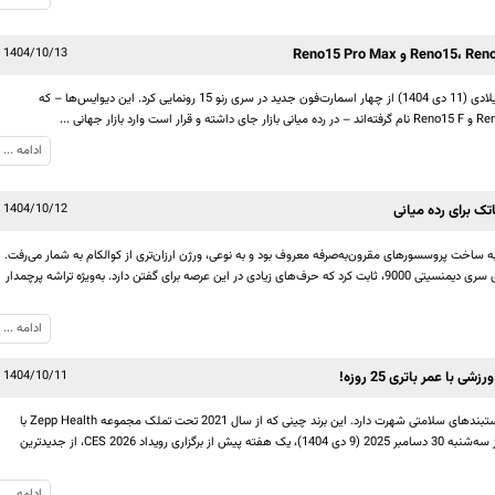
1404/10/13
کمپانی اوپو در اولین روز از سال جدید میلادی (11 دی 1404) از چهار اسمارت‌فون جدید در سری رنو 15 رونمایی کرد. این دیوایس‌ها – که
ر جهانی ...
ادامه ...
1404/10/12
 به ساخت پروسسورهای مقرون‌به‌صرفه معروف بود و به نوعی، ورژن ارزان‌تری از کوالکام به شمار می‌رفت.
اما این کمپانی تایوانی با عرضه تراشه‌های سری دیمنسیتی 9000، ثابت کرد که حرف‌های زیادی در این عرصه برای گفتن دارد. به‌ویژه تراشه پرچمدار
ادامه ...
1404/10/11
برند آمازفیت به تولید اسمارت‌واچ‌ها و دستبندهای سلامتی شهرت دارد. این برند چینی که از سال 2021 تحت تملک مجموعه Zepp Health با
دفاتر مستقر در هلند فعالیت می‌کند، روز سه‌شنبه 30 دسامبر 2025 (9 دی 1404)، یک هفته پیش از برگزاری رویداد CES 2026، از جدیدترین
ادامه ...