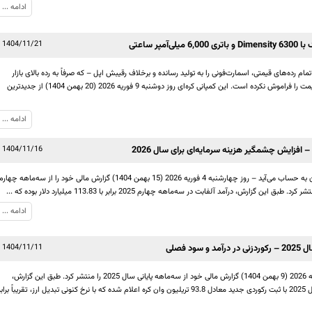
ادامه ...
1404/11/21
 رده‌های قیمتی، اسمارت‌فونی را به تولید رسانده و برخلاف رقیبش اپل – که صرفاً به رده بالای بازار
توجه دارد – مشتریان گوشی‌های ارزان‌قیمت را فراموش نکرده است. این کمپانی کره‌ای روز دوشنبه 9 فوریه 2026 (20 بهمن 1404) از جدیدترین
ادامه ...
1404/11/16
کمپانی آلفابت – که گوگل زیرمجموعه آن به حساب می‌آید – روز چهارشنبه 4 فوریه 2026 (15 بهمن 1404) گزارش مالی خود را از سه‌ماهه چهار
ادامه ...
 فصلی
1404/11/11
کمپانی سامسونگ روز پنجشنبه 29 ژانویه 2026 (9 بهمن 1404) گزارش مالی خود از سه‌ماهه پایانی سال 2025 را منتشر کرد. طبق این گزارش،
درآمد سامسونگ در سه‌ماهه چهارم سال 2025 با ثبت رکوردی جدید معادل 93.8 تریلیون وان کره اعلام شده که با نرخ کنونی تبدیل ارز، تقریباً براب