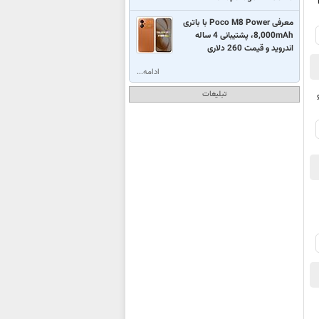
شخصات iQOO
معرفی Poco M8 Power با باتری
8,000mAh، پشتیبانی 4 ساله
اندروید و قیمت 260 دلاری
ادامه...
تبلیغات
داشته و