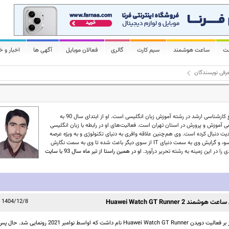
لت
ساعت هوشمند
سیم کارت
گالری
فعالان موبایل
آگهی ها
اخبار و خ
رفی نویسندگان
مسعود بهرامی شرق متولد سال 1367 و فارغ‌التحصیل مقطع کارشناسی ارشد در رشته آموزش زبان انگلیسی است. او از ابتدای سال 90 به
 آموزش و پرورش در استان تهران است. فعالیت‌های او در رابطه با زبان انگلیسی
یت دنبال کرده است. وی هم‌چنین علاقه وافری به دنیای تکنولوژی و به ویژه عرصه
ارتباطات و IT دارد. فعالیت او در زمینه ترجمه و تألیف از یک سو، و گرایش وی به سمت دنیای IT از سوی دیگر باعث شده تا وی به سمت نگارش
را در این زمینه به رشته تحریر درآورد.
او در همین راستا از تیر ماه سال 93 با سایت
Huawei Watch GT Runn
1404/12/8
نخستین ساعت هوشمند هواوی با تمرکز بر فعالیت دویدن Huawei Watch GT Runner نام داشت که اواسط نوامبر 2021 رونمایی شد. ح