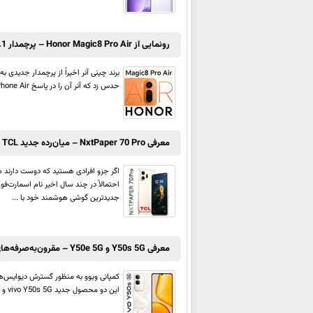
رونمایی از Honor Magic8 Pro Air – پرچمدار 6.1 میلی‌متری آنر با باتری سیلیکون|کربنی
حدس زد که آنر آن را در پاسخ iPhone Air و بسیاری از اسمارت‌فون‌های نازک اندرویدی عرضه‌شده در چند ماه اخیر به تولید رسانده ...
معرفی NxtPaper 70 Pro – میان‌رده جدید TCL با نمایشگر کاغذوار و عمر طولانی باتری
اگر جزو افرادی هستید که دوست دارند ه
جدیدترین گوشی هوشمند خود با ...
معرفی Y50s 5G و Y50e 5G – مقرون‌به‌صرفه‌های 5G ویوو با Dimensity 6300 و باتری 6,000mAh
این دو محصول جدید vivo Y50s 5G و vivo Y50e 5G نام داشته و جزو دیوایس‌های مقرون‌به‌صرفه ویوو به شمار می‌روند. vivo Y50s 5G و ...