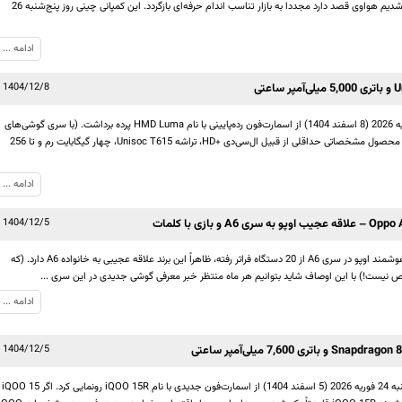
از یک وقفه نسبتاً طولانی 5 ساله، باخبر شدیم هواوی قصد دارد مجددا به بازار تناسب اندام حرفه‌ای بازگردد. این کمپانی چینی روز پنج‌شنبه 26
ادامه ...
1404/12/8
کمپانی فنلاندی HMD روز جمعه 27 فوریه 2026 (8 اسفند 1404) از اسمارت‌فون رده‌پایینی با نام HMD Luma پرده برداشت. (با سری گوشی‌های
ویندوزی Lumia نوکیا اشتباه نشود) این محصول مشخصاتی حداقلی از قبیل ال‌سی‌دی +HD، تراشه Unisoc T615، چهار گیگابایت رم و تا 256
ادامه ...
1404/12/5
با در نظر گرفتن اینکه تعداد گوشی‌های هوشمند اوپو در سری A6 از 20 دستگاه فراتر رفته، ظاهراً این برند علاقه عجیبی به خانواده A6 دارد. (که
نیست!) با این اوصاف شاید بتوانیم هر ماه منتظر خبر معرفی گوشی جدیدی در این سری ...
ادامه ...
1404/12/5
برند iQOO (زیرمجموعه vivo) روز سه‌شنبه 24 فوریه 2026 (5 اسفند 1404) از اسمارت‌فون جدیدی با نام iQOO 15R رونمایی کرد. اگر iQOO 15