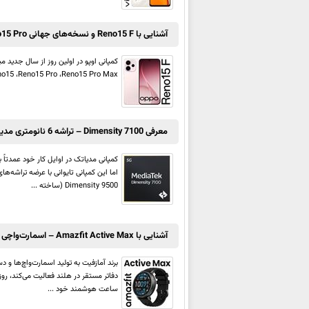
آشنایی با Reno15 F و نسخه‌های جهانی Reno15، Reno15 Pro و Reno15 Pro Max
Reno15 ،Reno15 Pro ،Reno15 Pro Max و Reno15 F نام گرفته‌اند – در رده میانی بازار جای داشته و قرار است وارد بازا
معرفی Dimensity 7100 – تراشه 6 نانومتری مدیاتک برای رده میانی
کمپانی مدیاتک در اوایل کار خود عمدتاً
Dimensity 9500 (ساخته ...
آشنایی با Amazfit Active Max – اسمارت‌واچی ورزشی با عمر باتری 25 روزه!
ساعت هوشمند خود ...