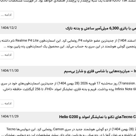
را یک پرچمدار حقیقی بنامیم، گوشی هوشمند iQOO 15R قاعدتاً یک شبه پرچمدار یا پرچمدار اقتصادی خواهد بود. در فهرست م
ادامه ...
1404/12/2
برند ریلمی روز جمعه 20 فوریه 2026 (1 اسفند 1404) از جدیدترین عضو خانواده P4 رونمایی کرد. این اسمارت‌فون Realme P4 Lite نام 
ادامه ...
1404/11/30
برند Infinix (زیرمجموعه هولدینگ چینی Transsion) روز سه‌شنبه 17 فوریه 2026 (28 بهمن 1404) از جدیدترین اسمارت‌فون‌های خود در سری
نوت با نام‌های Infinix Note 60 و Infinix Note 60 Pro پرده برداشت. فریم و بدنه فلزی، نمایشگر امولد +FHD، تا 256 گیگابایت حافظه داخلی،
ادامه ...
1404/11/29
کمپانی تکنو روز سه‌شنبه 17 فوریه 2026 (28 بهمن 1404) از دو گوشی هوشمند جدید در سری Camon رونمایی کرد. این دیوایس‌ها Tecno