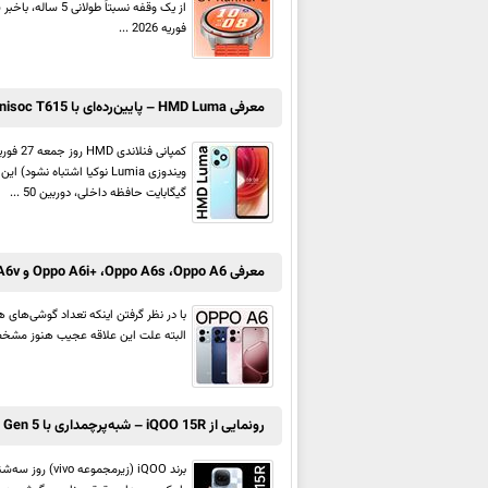
فوریه 2026 ...
معرفی HMD Luma – پایین‌رده‌ای با Unisoc T615 و باتری 5,000 میلی‌آمپر ساعتی
گیگابایت حافظه داخلی، دوربین 50 ...
معرفی Oppo A6i+ ،Oppo A6s ،Oppo A6 و Oppo A6v – علاقه عجیب اوپو به سری A6 و بازی با کلمات
البته علت این علاقه عجیب هنوز مشخص 
رونمایی از iQOO 15R – شبه‌پرچمداری با Snapdragon 8 Gen 5 و باتری 7,600 میلی‌آمپر ساعتی