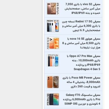
معرفی vivo S2 با باتری 7,050
میلی آمپر ساعتی، صفحه‌نمایش
خمیده و بدنه IP68/IP69
معرفی Redmi 17 5G نسخه چین
با باتری 6,300 میلی آمپر ساعتی و
صفحه‌نمایش 6.9 اینچی
معرفی هواوی nova 16 SE با
باتری 8,500 میلی آمپر ساعتی و 8
هزار نیت تبلیغات!
معرفی Oppo A7 Pro Max با
باتری 10,000mAh، بدنه
IP68/IP69 و پردازنده
Snapdragon 4 Gen 5
معرفی Poco M8 Power با باتری
8,000mAh، پشتیبانی 4 ساله
اندروید و قیمت 260 دلاری
معرفی سامسونگ Galaxy F70
Pro با باتری 6,000mAh پردازنده
4 نانومتری و دوربین 50MP OIS