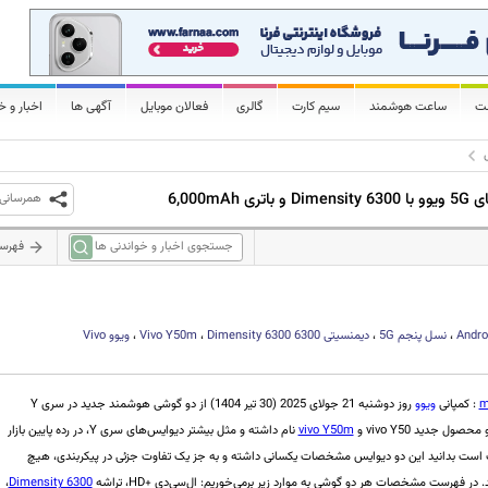
لت
ساعت هوشمند
سیم کارت
گالری
فعالان موبایل
آگهی ها
اخبار و خ
همرسانی
فهرس
Andro
،
نسل پنجم
5G
،
دیمنسیتی 6300
Dimensity 6300
،
Vivo Y50m
،
ویوو
Vivo
m
: کمپانی
ویوو
روز دوشنبه 21 جولای 2025 (30 تیر 1404) از دو گوشی هوشمند جدید در سری Y
صول جدید vivo Y50 و
vivo Y50m
نام داشته و مثل بیشتر دیوایس‌های سری Y، در رده پایین بازار
لب است بدانید این دو دیوایس مشخصات یکسانی داشته و به جز یک تفاوت جزئی در پیکربندی، هیچ
 در فهرست مشخصات هر دو گوشی به موارد زیر برمی‌خوریم: ال‌سی‌دی +HD، تراشه
Dimensity 6300
،