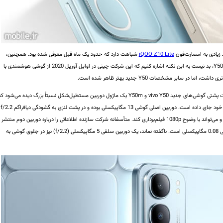
زیادی به اسمارت‌فون
iQOO Z10 Lite
شباهت دارد که حدود یک ماه قبل معرفی شده بود. همچنین،
پیش از پرداختن به مشخصات اسمارت‌فون vivo Y50 و Y50m، بد نیست به این نکته اشاره کنیم که این شرکت چینی در اوایل آوریل 2020 از گوشی هوشمندی با
حال که صحبت از دوربین به میان آمد، باید بدانیم در قسمت پشتی گوشی‌های جدید vivo Y50 و Y50m یک ماژول دوربین مستطیل‌شکل نسبتاً بزرگ دیده می‌شود 
علاوه‌بر فلش معمولی و فلش حلقه‌ای، دو لنز دیگر را درون خود جای داده است. دوربین اصلی گوشی 13 مگاپیکسلی بوده و در پشت لنزی به گشودگی دیافراگم f/2.2
قرار گرفته است. این دوربین به فوکوس خودکار مجهز شده و می‌تواند با وضوح 1080p فیلم‌برداری کند. متأسفانه شرکت سازنده اطلاعاتی را درباره دوربین دوم منتشر
نکرده، اما به گفته برخی منابع، این دوربین یک سنسور کمکی 0.08 مگاپیکسلی است. ناگفته نماند، یک دوربین سلفی 5 مگاپیکسلی (f/2.2) نیز در جلوی گوشی به