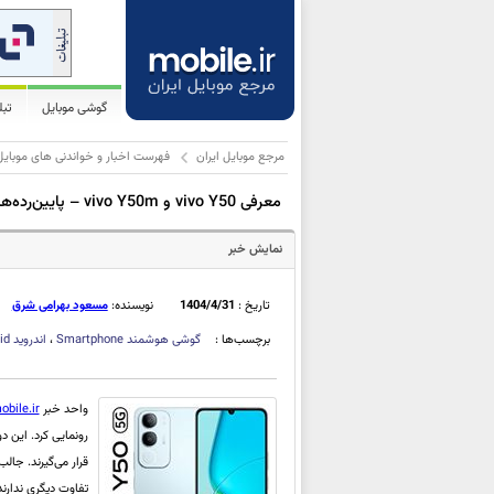
گوشی موبایل
تب
مرجع موبایل ایران
فهرست اخبار و خواندنی های موبایل
معرفی vivo Y50 و vivo Y50m – پایین‌رده‌های 5G ویوو با Dimensity 6300 و باتری 6,000mAh
نمایش خبر
تاریخ :
1404/4/31
نویسنده:
مسعود بهرامی شرق
برچسب‌ها :
گوشی هوشمند
Smartphone
،
اندروید
id
واحد خبر
obile.ir
رونمایی کرد. این دو مح
قرار می‌گیرند. جا
تفاوت دیگری ندارند.