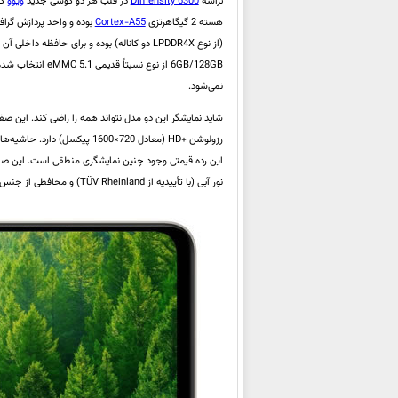
تراشه
Dimensity 6300
در قلب هر دو گوشی جدید
ویوو
هسته 2 گیگاهرتزی
Cortex-A55
بوده و واحد پردازش گرا
نمی‌شود.
رزولوشن +HD (معادل 720×1600 پ
نور آبی (با تأییدیه از TÜV Rheinland) و محافظی از جنس شیشه مقاوم Diamond Shield Glass دیگر مشخصات این نمایشگر را تشکیل می‌دهند.