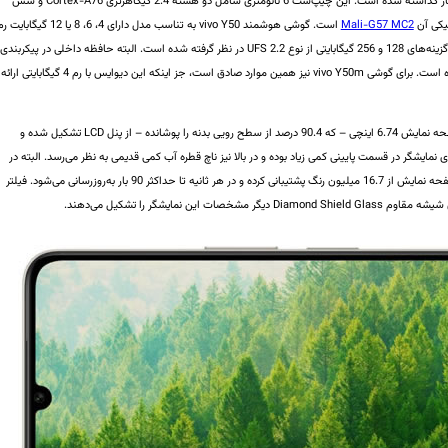
کار گذاشته شده است. این چیپ‌ست 6 نانومتری شامل دو هسته 2.4 گیگاهرتزی Cortex-A76 و شش
فیکی آن
Mali-G57 MC2
است. گوشی هوشمند vivo Y50 به تناسب مدل دارای 4، 6، 8 یا 12 گیگابای
(از نوع LPDDR4X دو کاناله) بوده و برای حافظه داخلی آن گزینه‌های 128 و 256 گیگابایتی از نوع UFS 2.2 در نظر گرفته شده است. البته حافظه داخلی در پیکربندی
6GB/128GB از نوع نسبتاً قدیمی eMMC 5.1 انتخاب شده است. برای گوشی vivo Y50m نیز همین موارد صادق است، جز اینکه این دیوایس با رم 4 گیگابایتی ارائه
شاید نمایشگر این دو مدل نتواند همه را راضی کند. این صفحه نمایش 6.74 اینچی – که 90.4 درصد از سطح رویی بدنه را پوشانده – از پنل LCD تشکیل شده و
یکسل) دارد. حاشیه‌های نمایشگر در قسمت پایینی کمی زیاد بوده و در بالا نیز ناچ قطره آب کمی قدیمی به نظر می‌رسد. البته در
این رده قیمتی وجود چنین نمایشگری منطقی است. این صفحه نمایش از 16.7 میلیون رنگ پشتیبانی کرده و در هر ثانیه تا حداکثر 90 بار به‌روزرسانی می‌شود. فیلتر