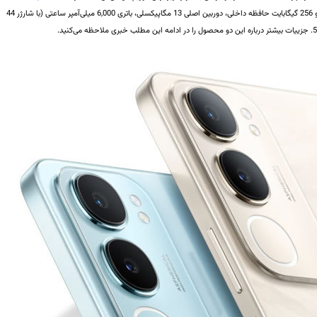
تا 12 گیگابایت رم و 256 گیگابایت حافظه داخلی، دوربین اصلی 13 مگاپیکسلی، باتری 6,000 میلی‌آمپر ساعتی (با شارژر 44