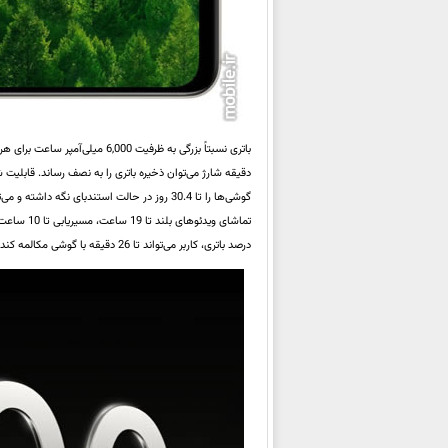
باتری نسبتاً بزرگی به ظرفیت 6,000 میلی‌آمپر ساعت برای هر دو دیوایس جدید
درصد باتری، کاربر می‌تواند تا 26 دقیقه با گوشی مکالمه کند.