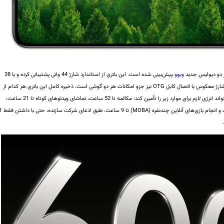
ویوو
پیش‌بینی شده است. این باتری از استاندارد شارژ 44 واتی پشتیبانی کرده و با 38
دقیقه شارژ می‌توان ذخیره باتری را به نصف رساند. قابلیت شارژ معکوس با اتصال کابل OTG نیز جزو امکانات هر دو گوشی است. ذخیره کامل این باتری هر کدام از
گوشی‌ها را تا 30.4 روز در حالت استندبای نگه داشته و می‌تواند انرژی لازم برای موارد زیر را تأمین کند: مکالمه تا 52 ساعت، تماشای ویدئوهای کوتاه تا 21 ساعت،
تماشای ویدئوهای بلند تا 19 ساعت، مسیریابی تا 10 ساعت و انجام بازی‌های آنلاین چندنفره (OBA