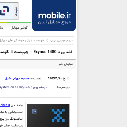
گوشی موبایل
تب
مرجع موبایل ایران
فهرست اخبار و خواندنی های موبایل
آشنایی با Exynos 1480 – چیپ‌ست 4 نانومتری به کارگرفته‌شده در Galaxy A55
نمایش خبر
تاریخ :
1403/1/9
نویسنده:
مسعود بهرامی شرق
برچسب‌ها :
سیستم روی تراشه
System on a Chip)
واحد خبر
obile.ir
وب‌سایت اصلی خود منتشر کرد. هسته‌های nos 1480