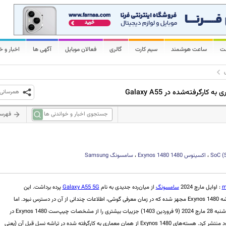
لت
ساعت هوشمند
سیم کارت
گالری
فعالان موبایل
آگهی ها
اخبار و خ
همرسانی
فهرس
SoC (
،
اکسینوس 1480
Exynos 1480
،
سامسونگ
Samsung
m
: اوایل مارچ 2024
سامسونگ
از میان‌رده جدیدی به نام
Galaxy A55 5G
پرده برداشت. این
اسمارت‌فون به تراشه Exynos 1480 مجهز شده که در زمان معرفی گوشی، اطلاعات چندانی از آن در دسترس نبود. اما
سامسونگ روز پنج‌شنبه 28 مارچ 2024 (9 فروردین 1403) جزییات بیشتری را از مشخصات چیپ‌ست Exynos 1480 در
Exy از همان معماری به کارگرفته شده در تراشه نسل قبل آن (یعنی