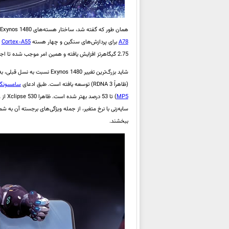
همان طور که گفته شد، ساختار هسته‌های Exynos 1480 همان است که در نسل قبلی شاهد آن بودیم. به این ترتیب، Exynos 1480 شامل چهار هسته
A78
برای پردازش‌های سنگین و چهار هسته
Cortex-A55
2.75 گیگاهرتز افزایش یافته و همین امر موجب شده تا اجرای اپلیکیشن‌ها تا 13 درصد و عملکرد چند هسته‌ای تا 18 درصد سریع‌تر از نسل قبلی باشد.
(ظاهراً RDNA 3) توسعه یافته است. طبق ادعای
سامسونگ
MP5
ببخشند.