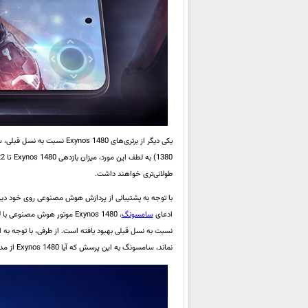
طولانی‌تری خواهند داشت.
ادعای
سامسونگ
نسبت به نسل قبلی بهبود یافته است. از طرفی، با توجه به
نماند، سامسونگ به این پرسش که آیا Exynos 1480 از مدل هوش مصنوعی گوگل – موسوم به Gemini Nano – پشتیبانی می‌کند یا خیر، هنوز پاسخی نداده است.