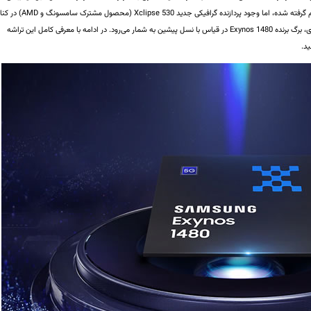
) وام گرفته شده، اما وجود پردازنده گرافیکی جدید Xclipse 530 (محصول مشترک سامسونگ و 
لیتوگرافی 4 نانومتری، برگ برنده Exynos 1480 در قیاس با نسل پیشین به شمار می‌رود. در ادامه با معرفی کامل این تراشه
ید.