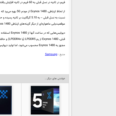
فریم در ثانیه در نسل قبلی به 60 فریم در ثانیه افزایش یافته است. لازم به ذکر است، Exynos 1480 از رمزگشایی AV1 پشتیبانی نمی‌کند.
موقعیت‌یابی ماهواره‌ای از دیگر گزینه‌های ارتباطی Exynos 1480 به شمار می‌روند.
قبلی، Exynos 1480 از رم LPDDR5 (یا LPDDR4x) و حافظه داخلی از نوع UFS 3.1 پشتیبانی می‌کند. گفتنی‌ست، در حال حاضر
مجهز به Exynos 1480 محسوب می‌شود، اما تولید دیوایس‌های دیگری با این تراشه در آینده، دور از انتظار نیست.
منبع :
Samsung
خواندنی های دیگر...