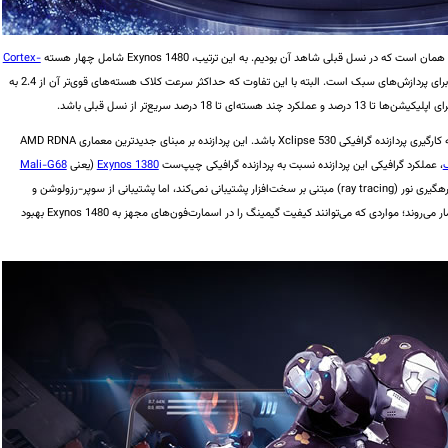
Cortex-
برای پردازش‌های سبک است. البته با این تفاوت که حداکثر سرعت کلاک هسته‌های قوی‌تر آن از 2.4 به
شاید بزرگ‌ترین تغییر Exynos 1480 نسبت به نسل قبلی، به کارگیری پردازنده گرافیکی Xclipse 530 باشد. این پردازنده بر مبنای جدیدترین معماری AMD RDNA
، عملکرد گرافیکی این پردازنده نسبت به پردازنده گرافیکی چیپ‌ست
Exynos 1380
(یعنی
Mali-G68
) تا 53 درصد بهتر شده است. ظاهرا Xclipse 530 از رهگیری نور (ray tracing) مبتنی بر سخت‌افزار پشتیبانی نمی‌کند، اما پشتیبانی از سوپر-رزولوشن و
سایه‌زنی با نرخ متغیر، از جمله ویژگی‌های برجسته آن به شمار می‌روند؛ مواردی که می‌توانند کیفیت گیمینگ را در اسمارت‌فون‌های مجهز به Exynos 1480 بهبود