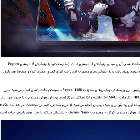
یکی دیگر از برتری‌های Exynos 1480 نسبت به نسل قبلی، ساخته شدن آن بر مبنای لیتوگرافی 4 نانومتری است. (مقایسه کنید با لیتوگرافی 5 نانومتری Exynos
1380) به لطف این مورد، میزان بازدهی Exynos 1480 تا 22 درصد بهبود یافته و لذا دیوایس‌های مجهز به این تراشه انرژی کمتری مصرف کرده و متعاقبا عمر باتری
با توجه به پشتیبانی از پردازش هوش مصنوعی روی خود دیوایس، این پروسه در دیوایس‌های مجهز به Exynos 1480 با سرعت و دقت بالاتری انجام می‌شود. طبق
، Exynos 1480 موتور هوش مصنوعی با NPU ارتقاء‌یافته (6K MAC) داشته و لذا عملکرد آن (از لحاظ پردازش هوش مصنوعی) تا حدود چهار برابر
 اینکه این پردازش روی خود دیوایس انجام می‌شود، از حریم شخصی کاربر نیز محافظت خواهد شد. ناگفته