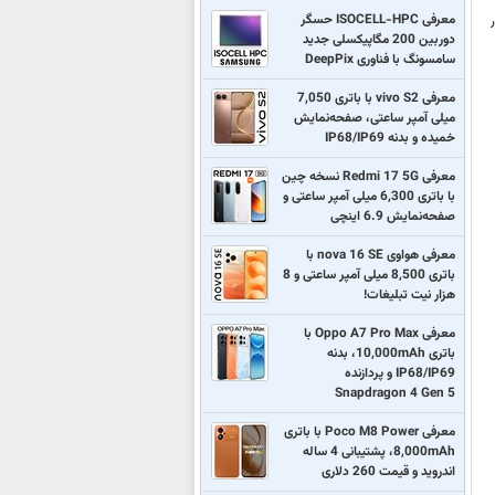
معرفی ISOCELL-HPC حسگر
AMD) در کنار
دوربین 200 مگاپیکسلی جدید
سامسونگ با فناوری DeepPix
معرفی vivo S2 با باتری 7,050
میلی آمپر ساعتی، صفحه‌نمایش
خمیده و بدنه IP68/IP69
معرفی Redmi 17 5G نسخه چین
با باتری 6,300 میلی آمپر ساعتی و
صفحه‌نمایش 6.9 اینچی
معرفی هواوی nova 16 SE با
باتری 8,500 میلی آمپر ساعتی و 8
هزار نیت تبلیغات!
معرفی Oppo A7 Pro Max با
باتری 10,000mAh، بدنه
IP68/IP69 و پردازنده
Snapdragon 4 Gen 5
معرفی Poco M8 Power با باتری
8,000mAh، پشتیبانی 4 ساله
اندروید و قیمت 260 دلاری