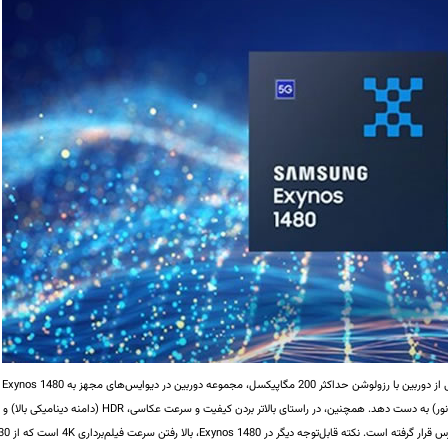
به لطف ISP (پردازنده سیگنال تصویری) پیشرفته و پشتیبانی از دوربین‌ با رزولوشن حداکثر 200 مگاپیکسل، مجموعه دوربین در دیوایس‌های مجهز به Exynos 1480
می‌تواند عکس‌های با کیفیت بالایی (حتی در محیط‌های کم‌نور) به دست دهد. همچنین، در راستای بالاتر بردن کیفیت و سرعت عکاسی، HDR (دامنه دینامیکی بالا) و
ZSL (تأخیر شاتر صفر) در رزولوشن 64 مگاپیکسل در دسترس قرار گرفته است. نکته قابل‌توجه دیگر در Exynos 1480، بالا رفتن سرعت