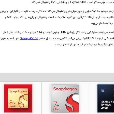
از لحاظ ارتباطی، Exynos 1480 از مودم 5G بهره می‌برد که از هر دو طیف 6 گیگاهرتزی و موج میلی‌متری پشتیبانی می‌کند. حداکثر سرعت دانلود – با افزایش دو برابری
نسبت به نسل قبلی – به 5.10 گیگابیت بر ثانیه رسیده و حداکثر سرعت آپلود آن 1.28 گیگابیت بر ثانیه اعلام شده است. پشتیبانی از وای-فای 6E، بلوتوث 5.3 و
دیوایس‌هایی که در ساخت آنها از Exynos 1480 استفاده شده، می‌توانند نمایشگری با حداکثر رزلوشن +FHD و نرخ تازه‌سازی 144 هرتزی داشته باشند. مثل نسل
Galaxy A55 5G
تنها اسمارت‌فون