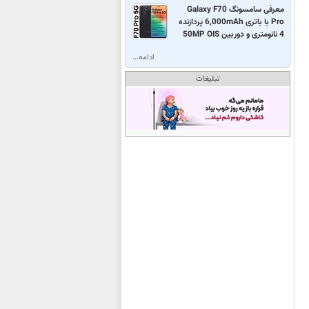
معرفی سامسونگ Galaxy F70
Pro با باتری 6,000mAh پردازنده
4 نانومتری و دوربین 50MP OIS
ادامه...
تبلیغات