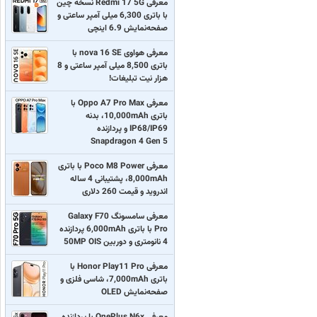
معرفی Redmi 17 5G نسخه چین
با باتری 6,300 میلی آمپر ساعتی و
صفحه‌نمایش 6.9 اینچی
معرفی هواوی nova 16 SE با
باتری 8,500 میلی آمپر ساعتی و 8
هزار نیت تبلیغات!
معرفی Oppo A7 Pro Max با
باتری 10,000mAh، بدنه
IP68/IP69 و پردازنده
Snapdragon 4 Gen 5
معرفی Poco M8 Power با باتری
8,000mAh، پشتیبانی 4 ساله
اندروید و قیمت 260 دلاری
معرفی سامسونگ Galaxy F70
Pro با باتری 6,000mAh پردازنده
4 نانومتری و دوربین 50MP OIS
معرفی Honor Play11 Pro با
باتری 7,000mAh، شاسی فلزی و
صفحه‌نمایش OLED
معرفی OnePlus N6x با پردازنده