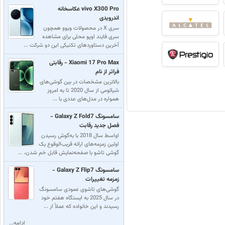
vivo X300 Pro عکاسخانه
اندرویدی
سری X در محصولات ویوو همچون
سری فایند اوپو محلی برای مشاهده
آخرین دستاوردهای تکنیکی این دو شرکت ...
Xiaomi 17 Pro Max - رقابتی
فراتر از نام
بالاترین مشخصات در بین گوشی‌های
شیائومی از سال 2020 تا به امروز
همواره در مدل‌های عددی با ...
سامسونگ Galaxy Z Fold7 -
فصل جدید رقابت
اواسط سال 2018 با به‌گوش رسیدن
اولین زمزمه‌های ارائه قریب‌الوقوع یک
گوشی تاشو با صفحه‌نمایش قابل خم شدن، ...
سامسونگ Galaxy Z Flip7 -
زمزمه تغییرات
گوشی‌های تاشوی عمودی سامسونگ
در سال 2025 به ایستگاه هفتم خود
رسید‌‌ند و این خانواده که عملاً از ...
ادامه...