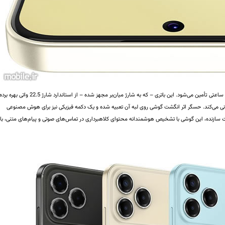
انرژی nubia V80 Design توسط یک باتری 5,000 میلی‌آمپر ساعتی تأمین می‌شود. این باتری – که به شارژ میان‌بر مجهز شده – از استاندارد شارژ 22.5 واتی بهره ب
ی با حداکثر توان 10 وات نیز پشتیبانی می‌کند. حسگر اثر انگشت گوشی روی لبه آن تعبیه شده و یک دکمه فیزیکی نیز برای هوش مصنوعی
ازنده، این گوشی با تشخیص هوشمندانه محتوای کلاهبرداری در تماس‌های صوتی و پیام‌های متنی، با