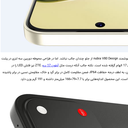
حاشیه‌های نسبتاً زیاد نمایشگر باعث شده تا ظاهر گوشی هوشمند nubia V80 Design از جلو چندان جالب نباشد. اما در طراحی محوطه دوربین سه لنزی در پشت
ثل
آیفون 17 پرو
، ZTE نیز فلش LED را در
منتهی‌الیه راست محوطه دوربین کار گذاشته است. همچنین، به لطف درجه حفاظت IP64، ضمن مقاومت کامل در برابر گرد و خاک، مقاومتی نسبی در برابر پاشیده
رابر با 7.7×79×166 میلی‌متر داشته و 191 گرم وزن دارد.