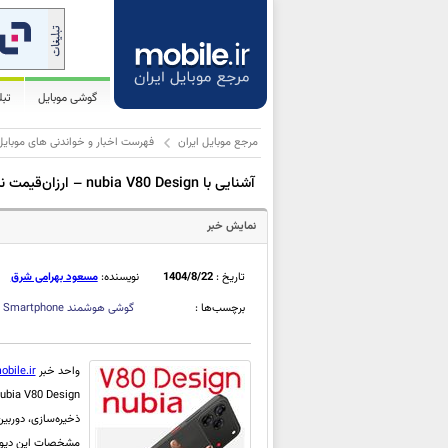
گوشی موبایل
تب
مرجع موبایل ایران
فهرست اخبار و خواندنی های موبایل
آشنایی با nubia V80 Design – ارزان‌قیمت نسل چهارمی ZTE با ظاهری آیفون‌وار!
نمایش خبر
تاریخ :
1404/8/22
نویسنده:
مسعود بهرامی شرق
برچسب‌ها :
گوشی هوشمند
Smartphone
،
واحد خبر
obile.ir
مشخصات این دیوایس