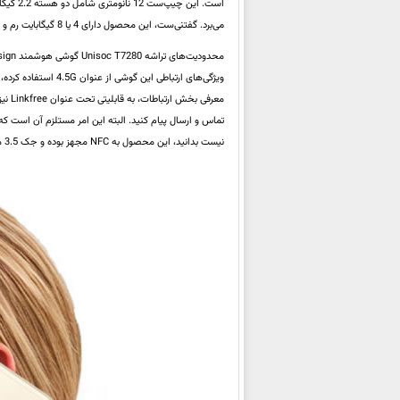
است. این چیپ‌ست 12 نانومتری شامل دو هسته 2.2 گیگاهرتزی
می‌برد. گفتنی‌ست، این محصول دارای 4 یا 8 گیگابایت رم و 256 گیگابایت حافظه داخلی است که ظاهراً امکان ارتقاء آن وجود ندارد.
ویژگی‌های ارتباطی این گوشی از عنوان 4.5G استفاده کرده، ظاهراً این عبارت صرفاً جنبه تبلیغاتی داشته و عملاً با یک گوشی 4G دو سیم‌کارته روبرو هستیم.
معرف
نیست بدانید، این محصول به NFC مجهز بوده و جک 3.5 میلی‌متری هدفون نیز برای آن پیش‌بینی شده است.