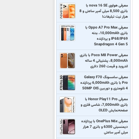
معرفی هواوی nova 16 SE با
باتری 8,500 میلی آمپر ساعتی و 8
هزار نیت تبلیغات!
معرفی Oppo A7 Pro Max با
باتری 10,000mAh، بدنه
IP68/IP69 و پردازنده
Snapdragon 4 Gen 5
معرفی Poco M8 Power با باتری
8,000mAh، پشتیبانی 4 ساله
اندروید و قیمت 260 دلاری
معرفی سامسونگ Galaxy F70
Pro با باتری 6,000mAh پردازنده
4 نانومتری و دوربین 50MP OIS
معرفی Honor Play11 Pro با
باتری 7,000mAh، شاسی فلزی و
صفحه‌نمایش OLED
معرفی OnePlus N6x با پردازنده
دیمنسیتی 6300 و باتری 7 هزار
میلی آمپر ساعتی