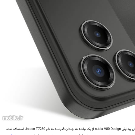
همان‌طور که از یک گوشی ارزان‌قیمت انتظار می‌رود، در بخش پردازش nubia V80 Design از یک تراشه نه چندان قدرتمند به نام Unisoc T7280 استفاده شده