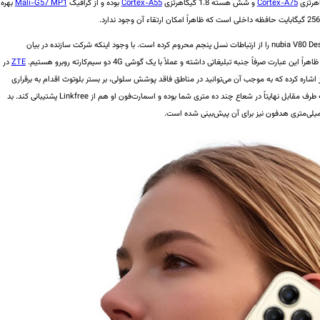
Cortex-A75
و شش هسته 1.8 گیگاهرتزی
Cortex-A55
بوده و از گرافیک
Mali-G57 MP1
بهره
محدودیت‌های تراشه Unisoc T7280 گوشی هوشمند nubia V80 Design را از ارتباطات نسل پنجم محروم کرده است. با وجود اینکه شرکت سازنده در بیان
ZTE
در
ی بخش ارتباطات، به قابلیتی تحت عنوان Linkfree نیز اشاره کرده که به موجب آن می‌توانید در مناطق فاقد پوشش سلولی، بر بستر بلوتوث اقدام به برقراری
تماس و ارسال پیام کنید. البته این امر مستلزم آن است که طرف مقابل نهایتاً در شعاع چند ده متری شما بوده و اسمارت‌فون او هم از Linkfree پشتیبانی کند. بد