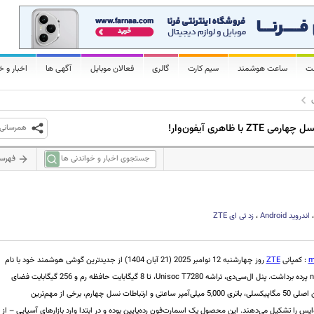
لت
ساعت هوشمند
سیم کارت
گالری
فعالان موبایل
آگهی ها
اخبار و خ
همرسانی
فهرس
اندروید
Android
،
زد تی ای
ZTE
m
: کمپانی
ZTE
روز چهارشنبه 12 نوامبر 2025 (21 آبان 1404) از جدیدترین گوشی هوشمند خود با نام
nubia V80 Design پرده برداشت. پنل ال‌سی‌دی، تراشه Unisoc T7280، تا 8 گیگابایت حافظه رم و 256 گیگابایت فضای
ذخیره‌سازی، دوربین اصلی 50 مگاپیکسلی، باتری 5,000 میلی‌آمپر ساعتی و ارتباطات نسل چهارم، برخی از مهم‌ترین
 را تشکیل می‌دهند. این محصول یک اسمارت‌فون رده‌پایین بوده و در ابتدا وارد بازارهای آسیایی – از