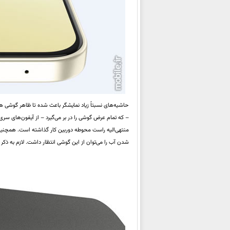
– که تمام عرض گوشی را در بر می‌گیرد – از آیفون‌های سری 17 الهام گرفته شده است. نکته جالب آنکه درست م
شدن آب را می‌توان از این گوشی انتظار داشت. لازم به ذکر است، این محصول اندازه‌هایی ب