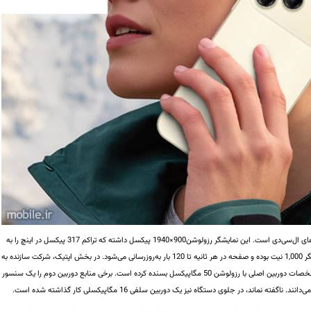
نمایشگر nubia V80 Design یک نمونه 6.75 اینچی از پنل‌های ال‌سی‌دی است. این نمایشگر رزولوشن900×1940 پیکسل داشته که تراکم 317 پیکسل در اینچ را به
دست می‌دهد. گفتنی‌ست، حداکثر روشنایی نقطه‌ای نمایشگر 1,000 نیت بوده و صفحه در هر ثانیه تا 120 بار به‌روزرسانی می‌شود. در بخش اپتیک، شرکت سازنده به
وجود سه دوربین در پشت اشاره کرده، ولی فقط به بیان مشخصات دوربین اصلی با رزولوشن 50 مگاپیکسل بسنده کرده است. برخی منابع دوربین دوم را یک سنسور