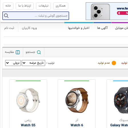
همکاری
تبلیغات
ارتباط با ما
خانه
ان موبایل
آگهی ها
اخبار و خواندنیها
ورود کاربران
ثبت نام
جستجو
مقایسه
تولید
عدم تولید
ترتیب :
سونگ
آنر
ریلمی
Watch S5
Watch 6
Galaxy Watc