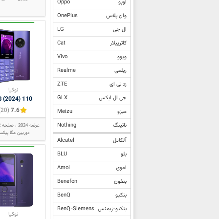
Nokia 110 2022
Oppo
اوپو
Nokia 110 4G
OnePlus
وان پلاس
Nokia 110 4G (2024)
LG
ال جی
Nokia 110 Power
Cat
کاترپیلار
Nokia 1100
Vivo
ویوو
Nokia 1101
Realme
ریلمی
Nokia 111
ZTE
زد تی ای
نوکیا
Nokia 1110
GLX
جی ال ایکس
110 4G (2024)
(20)
7.6
Nokia 1110i
Meizu
میزو
Nokia 1112
Nothing
ناتینگ
عرضه 2024
صفحه 2 اینچ
دوربین مگا پیکس
Nokia 112
Alcatel
آلکاتل
Nokia 113
BLU
بلو
Nokia 114
Amoi
اموی
Nokia 1200
Benefon
بنفون
Nokia 1202
BenQ
بنکیو
Nokia 1208
BenQ-Siemens
بنکیو-زیمنس
نوکیا