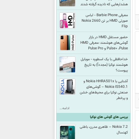
هشدارهایی که نادیده گرفته شدند
معرفی Barbie Phone - لباس
صورتی HMD بر تن Nokia 2660
Flip
حضور مستقل HMD در بازار
گوشی‌های هوشمند: معرفی HMD
Pulse+ ،Pulse و Pulse Pro
خداحافظی با یک اسطوره - موبایل
هوشمند نوکیا (مجدداً) به تاریخ
پیوست؟
آشنایی با Nokia HHRA501x و
Nokia IS540.1 – گوشی‌های
صنعتی نوکیا برای محیط‌های خشن
و پرخطر
ادامه...
بررسی های گوشی های نوکیا
Nokia 7.2 – ظاهری مدرن، باطنی
کهنسال