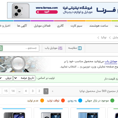
لت
ساعت هوشمند
سیم کارت
گالری
فعالان موبایل
آگهی ها
اخبار و خ
ایل
نوکیا
مقایسه
موبایل یاب
موبایل یاب
می‌توانید محصول مناسب خود را بر
وح صفحه نمایش، وزن، دوربین و ... انتخاب نمایید
ترتیب بر اساس :
د قیمت دار
15
14
…
4
3
2
1
«
موجود در بازار جهانی
به زودی
توقف تولید
عدم تولید