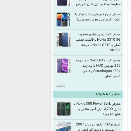
مقاومت بدنه و باتری قابل تعویض
معرفی چهار فیچرفون جدید نوکیا با
دکمه اختصاصی هوش مصنوعی!
معرفی گوشی‌های مقرون‌به‌صرفه
Nokia G310 5G با قابلیت تعمیر
آسان و Nokia C210 با تراشه
SD662
معرفی Nokia G42 5G - میان‌رده
250 یورویی HMD با پردازنده
+Snapdragon 480 و امکان
تعمیر آسان
ادامه...
اخبار مرتبط با نوکیا
معرفی Nokia 300 Power Bank با
باتری 3,700 میلی آمپر ساعتی و
شارژ 45 روزه!
تصور نوکیا از آیفون در سال 2007
– از تمسخر و دست کم گرفتن تا