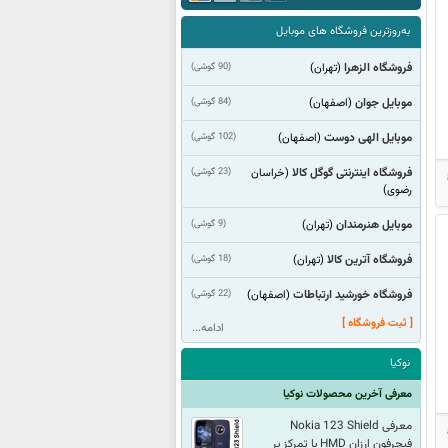
به‌روزترین فروشگاه های موبایل
فروشگاه الزهرا
(90 گوشی)
(تهران)
موبایل جوان
(84 گوشی)
(اصفهان)
موبایل الهی دوست
(102 گوشی)
(اصفهان)
فروشگاه اینترنتی گوگل کالا
(23 گوشی)
(خراسان
رضوی)
موبایل هنرمندان
(9 گوشی)
(تهران)
فروشگاه آترین کالا
(18 گوشی)
(تهران)
فروشگاه خورشید ارتباطات
(22 گوشی)
(اصفهان)
[ ثبت فروشگاه ]
ادامه...
نوکیا
معرفی آخرین محصولات نوکیا
معرفی Nokia 123 Shield
فیچرفون ارزان HMD با تمرکز بر