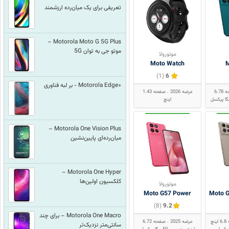
تعریفی برای یک میان‌رده ارزشمند
Motorola Moto G 5G Plus –
موتو جی به توان 5G
موتورولا
Moto Watch
M
(1)
6
+Motorola Edge - بر لبه فناوری
صفحه 6.78
عرضه 2026
صفحه 1.43
اینچ
Motorola One Vision Plus –
میان‌رده‌ای پایین‌نشین
Motorola One Hyper –
کلکسیون اولین‌ها
موتورولا
Moto G57 Power
Moto G
(8)
9.2
Motorola One Macro – برای چند
نچ
عرضه 2025
صفحه 6.72
سانتی‌متر نزدیک‌تر