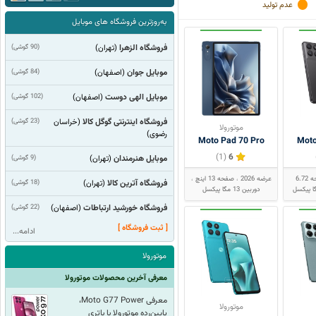
عدم تولید
به‌روزترین فروشگاه های موبایل
فروشگاه الزهرا
(90 گوشی)
(تهران)
موبایل جوان
(84 گوشی)
(اصفهان)
موبایل الهی دوست
(102 گوشی)
(اصفهان)
فروشگاه اینترنتی گوگل کالا
(23 گوشی)
(خراسان
موتورولا
رضوی)
Moto Pad 70 Pro
Moto
(1)
6
موبایل هنرمندان
(9 گوشی)
(تهران)
صفحه 6.72
عرضه 2026
صفحه 13 اینچ
فروشگاه آترین کالا
(18 گوشی)
(تهران)
دوربین 13 مگا پیکسل
فروشگاه خورشید ارتباطات
(22 گوشی)
(اصفهان)
[ ثبت فروشگاه ]
ادامه...
موتورولا
معرفی آخرین محصولات موتورولا
معرفی Moto G77 Power،
موتورولا
پایین‌رده موتورولا با باتری