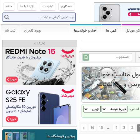
همکاری
تبلیغات
ارتباط با ما
خانه
ان موبایل
آگهی ها
اخبار و خواندنیها
ورود کاربران
ثبت نام
تبلیغات
ب
ول مناسب خود را بر
ین و ... انتخاب
 بر اساس
»
16
15
…
4
3
2
ویترین فروشگاه ها