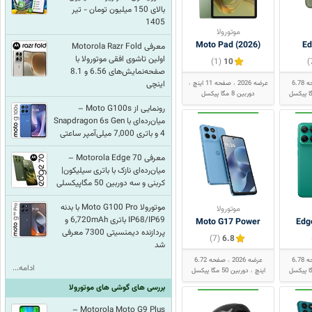
بالای 150 میلیون تومان - تیر
1405
موتورولا
Moto Pad (2026)
Ed
معرفی Motorola Razr Fold
اولین تاشوی افقی موتورولا با
(1)
10
صفحه‌نمایش‌های 6.56 و 8.1
اینچی
صفحه 6.78
عرضه 2026
صفحه 11 اینچ
دوربین 8 مگا پیکسل
رونمایی از Moto G100s –
میان‌رده‌ای با Snapdragon 6s Gen
4 و باتری 7,000 میلی‌آمپر ساعتی
معرفی Motorola Edge 70 –
میان‌رده‌ای نازک با باتری سیلیکون|
کربنی و سه دوربین 50 مگاپیکسلی
موتورولا Moto G100 Pro با بدنه
موتورولا
IP68/IP69 باتری 6,720mAh و
Moto G17 Power
Edg
پردازنده دیمنسیتی 7300 معرفی
(7)
6.8
شد
صفحه 6.78
عرضه 2026
صفحه 6.72
ادامه...
اینچ
دوربین 50 مگا پیکسل
بررسی های گوشی های موتورولا
Motorola Moto G9 Plus –