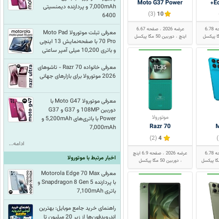
Moto G37 Power
E
7,000mAh و پردازنده دیمنسیتی
(3)
10
6400
صفحه 6.78
عرضه 2026
صفحه 6.67
معرفی تبلت موتورولا Moto Pad
اینچ
دوربین 50 مگا پیکسل
70 Pro با صفحه‌نمایش 13 اینچی
و باتری 10,200‌ میلی آمپر ساعتی
معرفی خانواده Razr 70 - تاشوهای
2026 موتورولا برای بازارهای جهانی
معرفی موتورولا Moto G47 با
دوربین 108MP و G37 و G37
موتورولا
Power با باتری‌های 5,200mAh و
Razr 70
M
7,000mAh
(2)
4
ادامه...
صفحه 6.78
عرضه 2026
صفحه 6.9 اینچ
اخبار مرتبط با موتورولا
دوربین 50 مگا پیکسل
معرفی Motorola Edge 70 Max
با پردازنده Snapdragon 8 Gen 5 و
باتری 7,100mAh
راهنمای خرید جامع موبایل: بهترین
اندرویدفون‌ها از زیر 20 میلیون تا