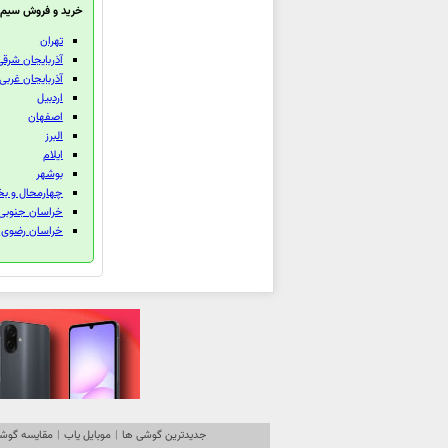
خرید و فروش سیم 
تهران
آذربايجان شرقی
آذربايجان غربی
اردبيل
اصفهان
البرز
ايلام
بوشهر
چهارمحال و بخ
خراسان جنوبی
خراسان رضوی
جدیدترین گوشی ها
|
موبایل یاب
|
مقایسه گوشی