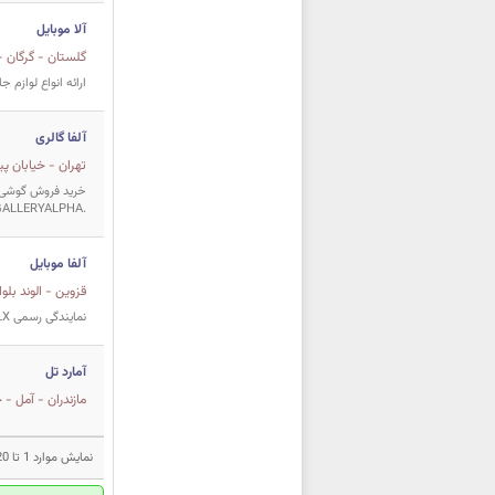
آلا موبایل
گلستان - گرگان -
ارائه انواع لوازم
آلفا گالری
تهران - خیابان پی
.GALLERYALPHA@
آلفا موبایل
قزوين - الوند بل
نمایندگی رسمی DIMO & GLX
آمارد تل
مازندران - آمل - 
نمایش موارد 1 تا 20 از مجموع 1458 مورد