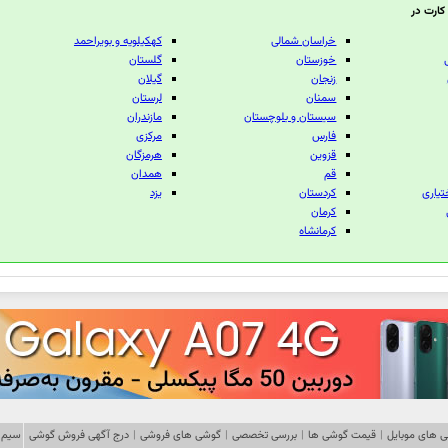
کارت در
خراسان شمالی
كهكيلويه و بويراحمد
خوزستان
گلستان
زنجان
گيلان
سمنان
لرستان
سيستان و بلوچستان
مازندران
فارس
مركزی
قزوين
هرمزگان
قم
همدان
تياری
كردستان
يزد
كرمان
كرمانشاه
 های موبایل
|
قیمت گوشی ها
|
بررسی تخصصی
|
گوشی های فروشی
|
درج آگهی فروش گوشی
سیم 