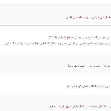
شاه ابتدای خیابان مدرس ساختمان ثابتی
سالت خیابان کرمان جنوبی بعد از تقاطع گلبرگ پلاک 27
خرید و فروش ویژه انواع سیم کارت رند و معمولی در کمترین زمان و سند 100% قطعی هنگام خرید سیمکارت !!!! دانیال
میانه - روبروی بازار - جنب بانک سینا
 خوی خیابان انقلاب نبش کوچه کریملو
ن - خیابان خواجه عبدالله انصاری رویروی کوچه یازدهم