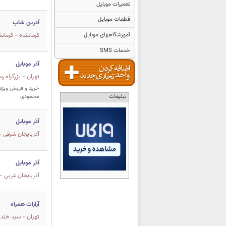
تعمیرات موبایل
قطعات موبایل
آدرین شاپ
آموزشگاههای موبایل
كرمانشاه - کرمان
خدمات SMS
آذر موبایل
تهران - بزرگراه ر
تبلیغات
محمودی
آذر موبایل
آذربايجان شرقی - 
آذر موبایل
آذربايجان غربی -
آرارات همراه
تهران - سید خندا