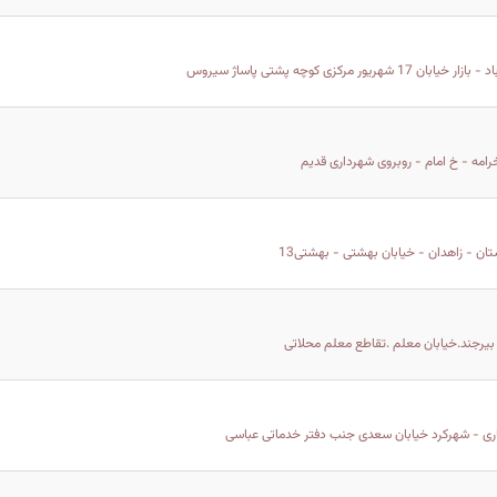
شهریور مرکزی کوچه پشتی پاساژ سیروس
رامه - خ امام - روبروی شهرداری قدیم
ن - زاهدان - خیابان بهشتی - بهشتی13
یرجند.خیابان معلم .تقاطع معلم محلاتی
اری - شهرکرد خیابان سعدی جنب دفتر خدماتی عباسی