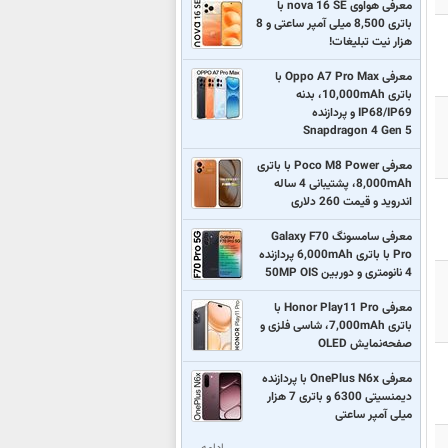
معرفی هواوی nova 16 SE با
باتری 8,500 میلی آمپر ساعتی و 8
هزار نیت تبلیغات!
معرفی Oppo A7 Pro Max با
باتری 10,000mAh، بدنه
IP68/IP69 و پردازنده
Snapdragon 4 Gen 5
معرفی Poco M8 Power با باتری
8,000mAh، پشتیبانی 4 ساله
اندروید و قیمت 260 دلاری
معرفی سامسونگ Galaxy F70
Pro با باتری 6,000mAh پردازنده
4 نانومتری و دوربین 50MP OIS
معرفی Honor Play11 Pro با
باتری 7,000mAh، شاسی فلزی و
صفحه‌نمایش OLED
معرفی OnePlus N6x با پردازنده
دیمنسیتی 6300 و باتری 7 هزار
میلی آمپر ساعتی