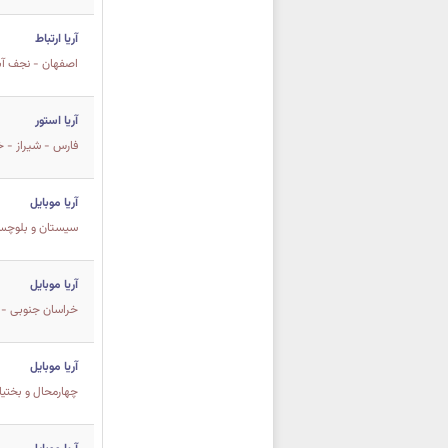
آریا ارتباط
اصفهان - نجف آباد - بازار خیابان 17 
آریا استور
فارس - شیراز - خ
آریا موبایل
سيستان و بلوچستا
آریا موبایل
خراسان جنوبی - ب
آریا موبایل
چهارمحال و بختي