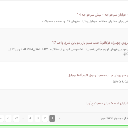
 خیابان سرخواجه - نبش سرخواجه 14
 جانبی برای مدلهای مختلف موبایل و تبلت فروش تک و عمده محصولات
روزی چهارراه کوکاکولا جنب مترو بازار موبایل شرق واحد 17
خرید فروش گوشی موبایل فروش لوازم جانبی تعمیرات تخصوصی ادرس اینستاگرام .ALPHA_GALLERY ادرس کانال
وار سهروردی جنب مسجد رسول اکرم آلفا موبایل
خیابان امام خمینی - مجتمع آریا
»
73
72
…
4
3
2
1
«