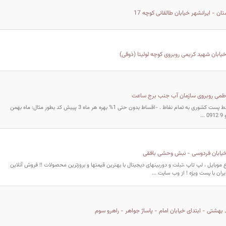
 - ایرانشهر خیابان طالقانی کوچه 17
خیابان شهید کریمی روبروی کوچه لولیتا (ذوقی)
فاطمی روبروی سازمان آب جنب برج ساعت
-ارسال رایگان توسط پست کشوری به تمام نفاط . -اقساط بدون حتی 1% بهره هر ماه 3 پییش کد بطور مثال: ماه بهمن
 خیابان فردوسی - نبش وحشی بافقی
 موبايل ، لپ تاپ ،تبلت و دوربینهای دیجیتال با بهترين قيمتها و بروزترين محصولات !! فروش آنلاين
ران با پست ويژه ! از وب سایت ...
 بهشتی - ابتدای خیابان امام - پاساژ جواهر - راهرو سوم