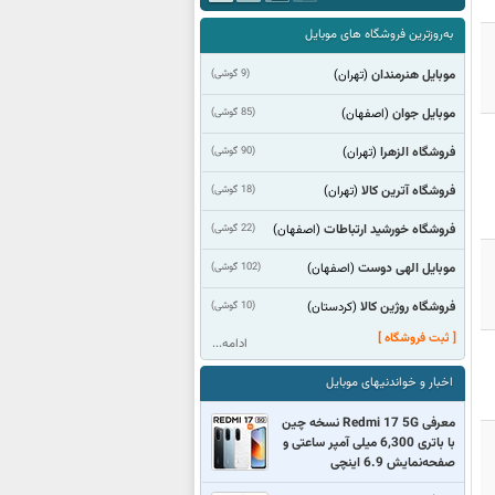
به‌روزترین فروشگاه های موبایل
موبایل هنرمندان
(9 گوشی)
(تهران)
موبایل جوان
(85 گوشی)
(اصفهان)
فروشگاه الزهرا
(90 گوشی)
(تهران)
فروشگاه آترین کالا
(18 گوشی)
(تهران)
فروشگاه خورشید ارتباطات
(22 گوشی)
(اصفهان)
موبایل الهی دوست
(102 گوشی)
(اصفهان)
فروشگاه روژین کالا
(10 گوشی)
(كردستان)
[ ثبت فروشگاه ]
ادامه...
اخبار و خواندنیهای موبایل
معرفی Redmi 17 5G نسخه چین
با باتری 6,300 میلی آمپر ساعتی و
صفحه‌نمایش 6.9 اینچی