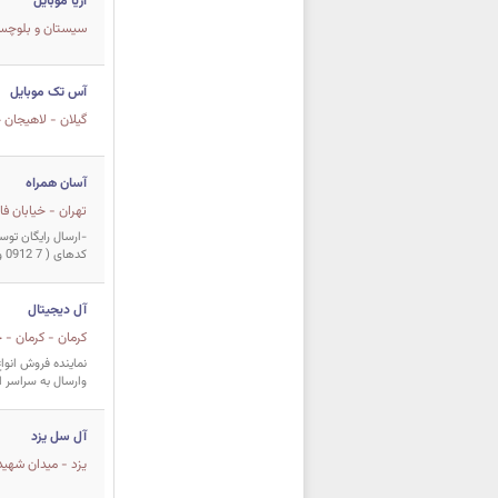
آریا موبایل
سيستان و بلوچستان
آس تک موبایل
گيلان - لاهیجان 
آسان همراه
تهران - خیابان 
کدهای ( 7 0912 و 9 0912 ...
آل دیجیتال
كرمان - کرمان -
نماینده فروش انواع
وارسال به سراسر اي
آل سل یزد
يزد - میدان شهید