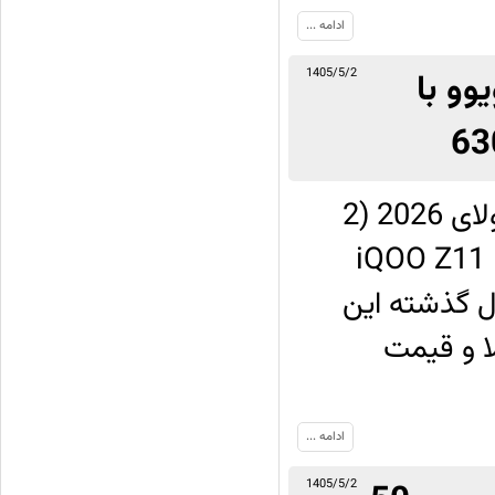
ادامه ...
ید ویوو با
1405/5/2
برند iQOO شرکت ویوو در روز جمعه 24 جولای 2026 (2
 پایین‌رده جدیدی با نام iQOO Z11 Lite
کرده است که جانشین Z10 Lite سال گذشته این
هی بالا و قیمت
ادامه ...
1405/5/2