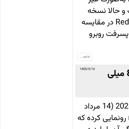
 و حالا نسخه
5G آن در بازار چین رونمایی شده است؛ Redmi 17 5G در مقایسه
 با پسرفت روبرو
ادامه ...
معرفی هواوی nova 16 SE با باتری 8,500 میلی
1405/5/14
شرکت هواوی در روز چهارشنبه 5 آگوست 2026 (14 مرداد
1405) از گوشی جدیدی به‌نام nova 16 SE رونمایی کرده که