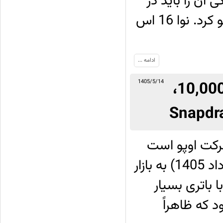
ی آن را باید در
باتری پر ظرفیت 8,500 میلی آمپر ساعتی جست‌وجو کرد. نوا 16 اس
ادامه ...
معرفی Oppo A7 Pro Max با باتری 10,000mAh،
1405/5/14
 گوشی شرکت اوپو است
که در روز سه‌شنبه 4 آگوست 2026 (13 مرداد 1405) به بازار
 باتری بسیار
ود که ظاهراً