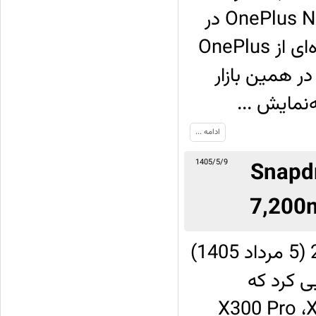
1405) از گوشی پایین‌رده جدیدی به نام OnePlus N6x در
بازار هند رونمایی کرده که به‌عنوان نسخه ساده‌شده‌ای از OnePlus
که ماه گذشته در همین بازار
نمایش ...
ادامه ...
روسسور Snapdragon 8
1405/5/9
کمپانی ویوو در روز دوشنبه 27 جولای 2026 (5 مرداد 1405)
ی به‌نام X300 E رونمایی کرد که
ه X300 است که بعد از X300 Pro ،X300s