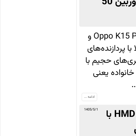
معرفی Oppo K15 با فن‌خنک‌کننده، سه دوربین 50
شرکت اوپو در آوریل گذشته از دو گوشی Oppo K15 Pro و
لا با پردازنده‌های
بیتی امولد و باتری‌های حجیم با
خانواده یعنی
ادامه ...
معرفی Nokia 123 Shield فیچرفون ارزان HMD با
1405/5/1