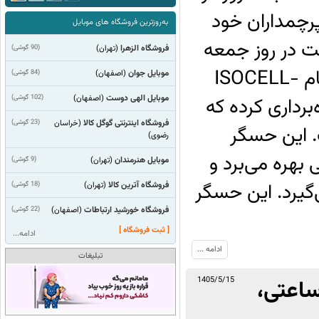
رچمداران خود
به‌روزترین فروشگاه های موبایل
 در روز جمعه
فروشگاه الزهرا
(90 گوشی)
(تهران)
7 اوت 2026 (16 مرداد 1405) از عضو جدیدی به نام ISOCELL-
موبایل جوان
(84 گوشی)
(اصفهان)
موبایل الهی دوست
(102 گوشی)
خود پرده‌برداری کرده که
(اصفهان)
فروشگاه اینترنتی گوگل کالا
(23 گوشی)
(خراسان
ت. این حسگر
رضوی)
ای نسبتاً بزرگ 0.6 میکرونی بهره می‌برد و
موبایل هنرمندان
(9 گوشی)
(تهران)
م DeepPix را به‌کار می‌گیرد. این حسگر
فروشگاه آترین کالا
(18 گوشی)
(تهران)
فروشگاه خورشید ارتباطات
(22 گوشی)
(اصفهان)
[ ثبت فروشگاه ]
ادامه...
ادامه ...
تبلیغات
 میلی آمپر ساعتی،
1405/5/15