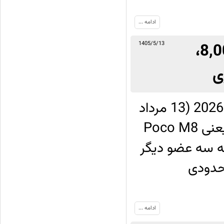
ادامه ...
معرفی Poco M8 Power با باتری 8,000mAh،
1405/5/13
شرکت شیائومی در روز سه‌شنبه 4 آگوست 2026 (13 مرداد
1405) از چهارمین عضو خانواده پوکو M8 یعنی Poco M8
 به سه عضو دیگر
Poco M8 و Poco M8 Pro تا حدودی
ادامه ...