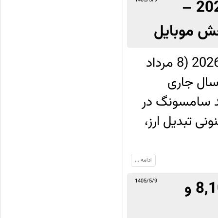
گزارش مالی سامسونگ از سه‌ماهه دوم 2026 –
1405/5/9
خش موبایل
شرکت سامسونگ روز پنج‌شنبه 30 جولای 2026 (8 مرداد
 سال جاری
مد سامسونگ در
خ کنونی تبدیل ارز،
ادامه ...
معرفی Honor X7e Plus با باتری 8,100mAh و
1405/5/9