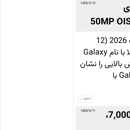
با باتری
1405/5/12
شرکت سامسونگ در روز دوشنبه 3 آگوست 2026 (12
مرداد 1405) از یک میان‌رده نسبتاً سطح بالا با نام Galaxy
زش بالایی را نشان
می‌دهد؛ از این سری در فوریه گذشته از Galaxy F70e با
ادامه ...
معرفی Honor Play11 Pro با باتری 7,000mAh،
1405/5/11