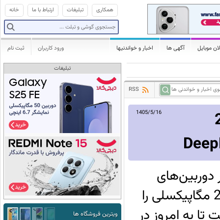
همکاری
تبلیغات
ارتباط با ما
خانه
ان موبایل
آگهی ها
اخبار و خواندنیها
ورود کاربران
ثبت نام
تبلیغات
RSS
ین 200
1405/5/16
دوربین‌های
موبایلی بیش‌ترین تعداد سنسورهای 200 مگاپیکسلی را
 تا به امروز در
ویترین فروشگاه ها