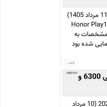
شرکت آنر در روز یکشنبه 2 آگوست 2026 (11 مرداد 1405)
‌رده متفاوت با نام Honor Play11 Pro
و مشخصات به
رونمایی شده بود
ادامه ...
معرفی OnePlus N6x با پردازنده دیمنسیتی 6300 و
1405/5/9
شرکت وان‌پلاس در روز جمعه 31 جولای 2026 (10 مرداد