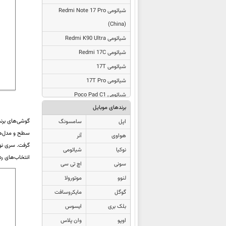
شیائومی
Redmi Note 17 Pro
(China)
شیائومی Redmi K90 Ultra
شیائومی Redmi 17C
شیائومی 17T
شیائومی 17T Pro
شیائومی Poco Pad C1
برندهای موبایل
شیائومی 17 Max
گوشی‌های برن
اپل
سامسونگ
شیائومی Redmi Pad 2 9.7
سطح و مدل‌هایی مث
هواوی
آنر
شیائومی Poco C81 Pro
گرفت. سری نوت برند
نوکیا
شیائومی
شیائومی Poco C81x
انتخاب‌های رده میانی
سونی
اچ تی سی
شیائومی Poco C81
لنوو
موتورولا
شیائومی Redmi K Pad 2
گوگل
مایکروسافت
شیائومی Redmi K90 Max
بلک بری
ایسوس
شیائومی Poco M8s
اوپو
وان پلاس
شیائومی Redmi R70m