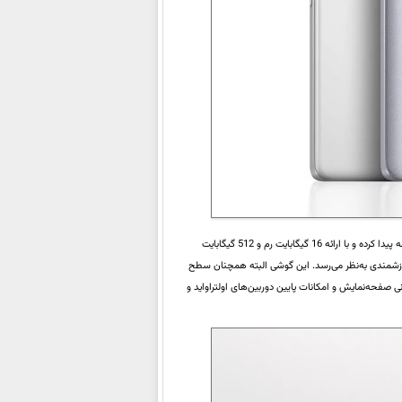
با صفحه‌نمایش اولد 120 هرتزی و دوربین 200 مگاپیکسلی مجهز به لرزه‌گیر اپتیکال ادامه پیدا کرده و با ارائه 16 گیگابایت رم و 512 گیگابایت
نتخاب ارزشمندی به‌نظر می‌رسد. این گوشی البته همچنان سطح
 صفحه‌نمایش و امکانات پایین دوربین‌های اولتراواید و