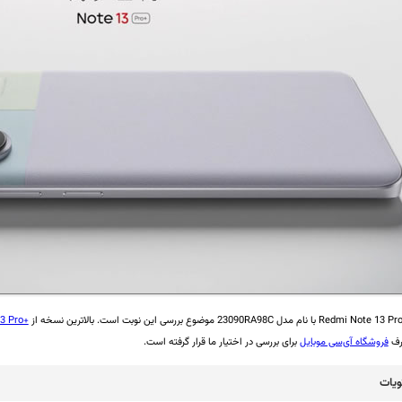
Redmi Note 13 Pr
با نام مدل 23090RA98C موضوع بررسی این نوبت است. بالاترین نسخه از
3 Pro+
طرف
فروشگاه آی‌سی موبایل
برای بررسی در اختیار ما قرار گرفته است.
یات