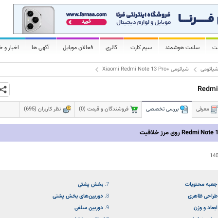
لت
ساعت هوشمند
سیم کارت
گالری
فعالان موبایل
آگهی ها
اخبار و خ
یائومی
شیائومی
Xiaomi Redmi Note 13 Pro+
Redmi
معرفی
بررسی تخصصی
فروشندگان و قیمت (0)
نظر کاربران (695)
Redmi روی مرز خلاقیت
14
جعبه محتویات
بخش پشتی
طراحی ظاهری
دوربین‌های بخش پشتی
ابعاد و وزن
دوربین سلفی