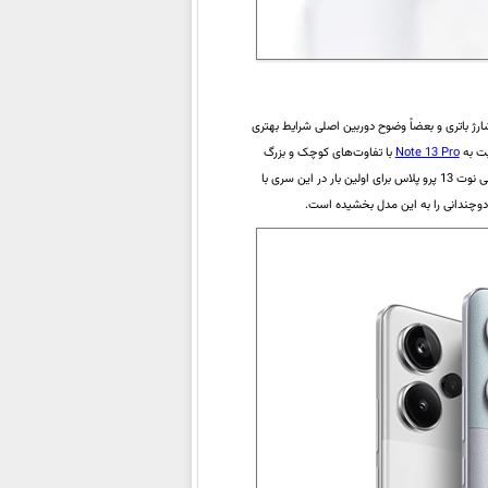
رژ باتری و بعضاً وضوح دوربین اصلی شرایط بهتری
بت به
Note 13 Pro
با تفاوت‌های کوچک و بزرگ
متعددی روبرو شده بلکه در مقایسه با تمامی اعضای قبلی خانواده ردمی نوت نیز نمونه خاص و منحصر به‌فردی‌ست. ردمی نوت 13 پرو پلاس برای اولین بار در این سری با