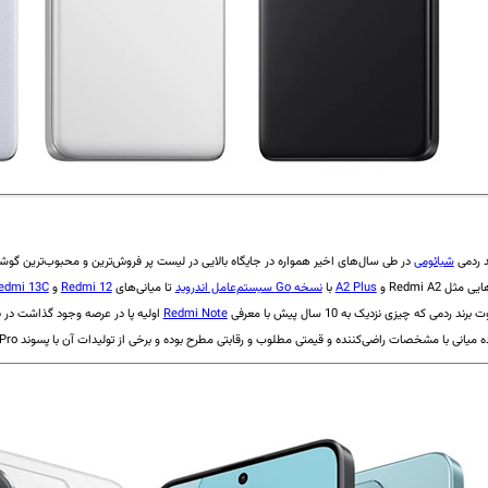
د ردمی
شیائومی
در طی سال‌های اخیر همواره در جایگاه بالایی در لیست پر فروش‌ترین و محبوب‌ترین گوشی‌های
ل Redmi A2 و
A2 Plus‌
با
نسخه Go سیستم‌عامل اندروید
تا میانی‌های
Redmi 12
و
edmi 13C
 ردمی که چیزی نزدیک به 10 سال پیش با معرفی
Redmi Note‌
اولیه پا در عرصه وجود گذاشت در ط
 با مشخصات راضی‌کننده و قیمتی مطلوب و رقابتی مطرح بوده و برخی از تولیدات آن با پسوند Pro نیز گه‌گاه از حد انتظار در این کلاس فراتر رفته‌اند.