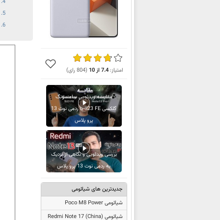
امتیاز:
7.4
از
10
(
804
رای)
مقایسه ویدئویی سامسونگ
گلکسی S23 FE با ردمی نوت 13
پرو پلاس
بررسی ویدئویی و نگاهی از نزدیک
به ردمی نوت 13 پرو پلاس
جدیدترین های شیائومی
شیائومی Poco M8 Power
شیائومی
Redmi Note 17 (China)