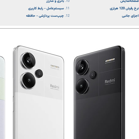
صفحه‌نمایش
باتری و شارژر
نرخ رفرش 120 هرتزی
سیستم‌عامل - رابط کاربری
اجزای جانبی
چیپ‌ست پردازشی - حافظه