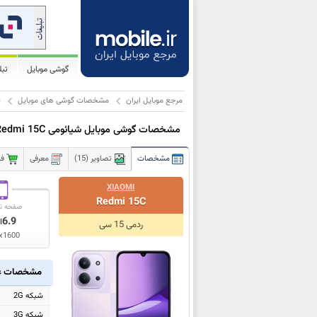
گوشی موبایل
تب
مرجع موبایل ایران
مشخصات گوشی های موبایل
ش
مشخصات گوشی موبایل شیائومی Redmi 15C
مشخصات
تصاویر (15)
معرفی
فر
XIAOMI
Redmi 15C
صفحه ن
6.9
ا
ردمی 15 سی
x1600
مشخصات ع
شبکه 2G
شبکه 3G