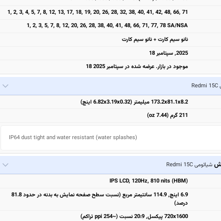
1, 2, 3, 4, 5, 7, 8, 12, 13, 17, 18, 19, 20, 26, 28, 32, 38, 40, 41, 42, 48, 66, 71
1, 2, 3, 5, 7, 8, 12, 20, 26, 28, 38, 40, 41, 48, 66, 71, 77, 78 SA/NSA
نانو سیم کارت + نانو سیم کارت
2025, سپتامبر 18
موجود در بازار. عرضه شده در سپتامبر 2025 18
Re
173.2x81.1x8.2 میلیمتر (6.82x3.19x0.32 اینچ)
211 گرم (7.44 oz)
IP64 dust tight and water resistant (water splashes)
یش
شیائومی Redmi 15C
IPS LCD, 120Hz, 810 nits (HBM)
6.9 اینچ, 114.9 سانتیمتر مربع (نسبت سطح صفحه نمایش به بدنه در حدود 81.8
درصد)
720x1600 پیکسل, 20:9 نسبت (~254 ppi تراکم)