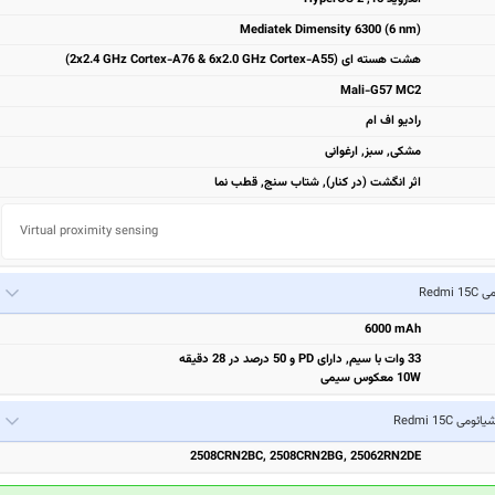
Mediatek Dimensity 6300 (6 nm)
هشت هسته ای (2x2.4 GHz Cortex-A76 & 6x2.0 GHz Cortex-A55)
Mali-G57 MC2
رادیو اف ام
مشکی, سبز, ارغوانی
اثر انگشت (در کنار), شتاب سنج, قطب نما
Virtual proximity sensing
Redmi 
6000 mAh
33 وات با سیم, دارای PD و 50 درصد در 28 دقیقه
10W معکوس سیمی
یائومی Redmi 15C
2508CRN2BC, 2508CRN2BG, 25062RN2DE