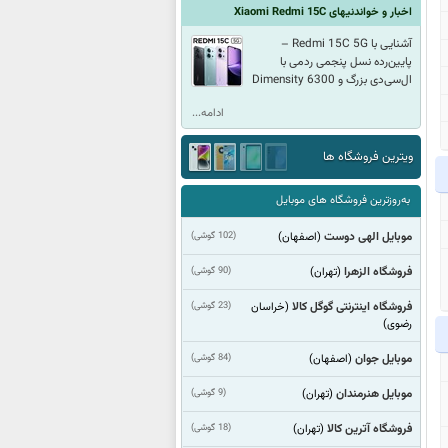
اخبار و خواندنیهای Xiaomi Redmi 15C
آشنایی با Redmi 15C 5G –
پایین‌رده نسل پنجمی ردمی با
ال‌سی‌دی بزرگ و Dimensity 6300
ادامه...
ویترین فروشگاه ها
به‌روزترین فروشگاه های موبایل
موبایل الهی دوست
(102 گوشی)
(اصفهان)
فروشگاه الزهرا
(90 گوشی)
(تهران)
فروشگاه اینترنتی گوگل کالا
(23 گوشی)
(خراسان
رضوی)
موبایل جوان
(84 گوشی)
(اصفهان)
موبایل هنرمندان
(9 گوشی)
(تهران)
فروشگاه آترین کالا
(18 گوشی)
(تهران)