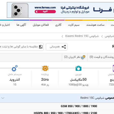
لت
ساعت هوشمند
سیم کارت
گالری
فعالان موبایل
آگهی ها
اخبار و خ
یائومی
شیائومی Xiaomi Redmi 15C
همرسانی
مقایسه با سایر گوشی ها و تبلت ه
وشندگان و قیمت (0)
نظر کاربران (2)
مایش
دوربین
پردازنده
سیستم عامل
50
2
اندروید
ینچ
مگاپیکسل
GHz
720
ویدیو 1080p@30
رم
4
15
GB
مومی
شیائومی Redmi 15C
GSM 850 / 900 / 1800 / 1900
HSDPA 800 / 850 / 900 / 1700(AWS) / 1900 / 2100