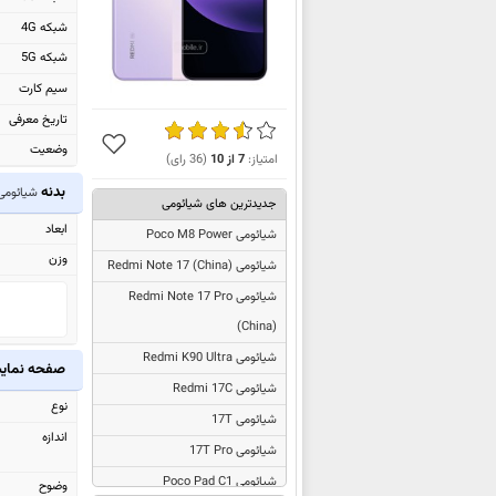
شبکه 4G
شبکه 5G
سیم کارت
تاریخ معرفی
وضعیت
امتیاز:
7
از
10
(
36
رای)
بدنه
شیائومی dmi 15C
جدیدترین های شیائومی
ابعاد
شیائومی Poco M8 Power
وزن
شیائومی
Redmi Note 17 (China)
شیائومی
Redmi Note 17 Pro
(China)
شیائومی Redmi K90 Ultra
صفحه نما
شیائومی Redmi 17C
نوع
شیائومی 17T
اندازه
شیائومی 17T Pro
شیائومی Poco Pad C1
وضوح