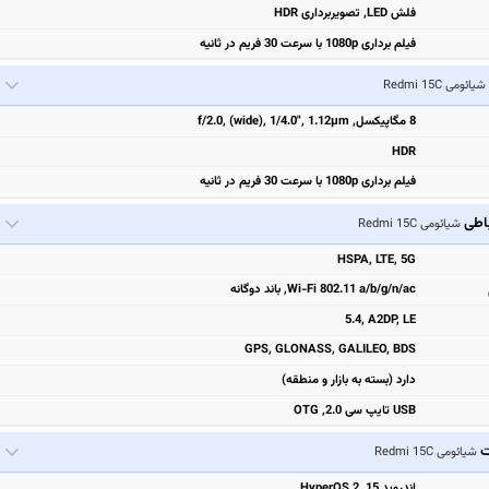
فلش LED, تصویربرداری HDR
فیلم برداری 1080p با سرعت 30 فریم در ثانیه
شیائومی Redmi 15C
8 مگاپیکسل, f/2.0, (wide), 1/4.0", 1.12µm
HDR
فیلم برداری 1080p با سرعت 30 فریم در ثانیه
باطی
شیائومی Redmi 15C
HSPA, LTE, 5G
Wi-Fi 802.11 a/b/g/n/ac, باند دوگانه
5.4, A2DP, LE
GPS, GLONASS, GALILEO, BDS
دارد (بسته به بازار و منطقه)
USB تایپ سی 2.0, OTG
ت
شیائومی Redmi 15C
اندروید 15, HyperOS 2