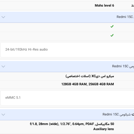
ظ
Mohs level 6
R
24-bit/192kHz Hi-Res audio
Redmi 15
میکرو اس دیXC (اسلات اختصاصی)
128GB 4GB RAM, 256GB 4GB RAM
eMMC 5.1
ت
شیائومی Redmi 15C
50 مگاپیکسل, f/1.8, 28mm (wide), 1/2.76", 0.64µm, PDAF
Auxiliary lens