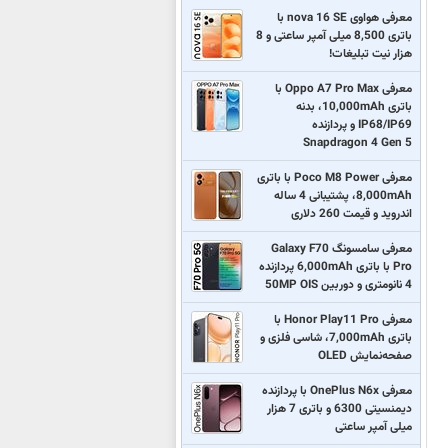
معرفی هواوی nova 16 SE با
باتری 8,500 میلی آمپر ساعتی و 8
هزار نیت تبلیغات!
معرفی Oppo A7 Pro Max با
باتری 10,000mAh، بدنه
IP68/IP69 و پردازنده
Snapdragon 4 Gen 5
معرفی Poco M8 Power با باتری
8,000mAh، پشتیبانی 4 ساله
اندروید و قیمت 260 دلاری
معرفی سامسونگ Galaxy F70
Pro با باتری 6,000mAh پردازنده
4 نانومتری و دوربین 50MP OIS
معرفی Honor Play11 Pro با
باتری 7,000mAh، شاسی فلزی و
صفحه‌نمایش OLED
معرفی OnePlus N6x با پردازنده
دیمنسیتی 6300 و باتری 7 هزار
میلی آمپر ساعتی