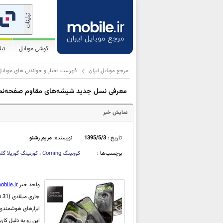
گوشی موبایل
تب
مرجع موبایل ایران
فهرست اخبار و خواندنی های موبایل
معرفی نسل جدید شیشه‌های مقاوم صفحه‌نمایش با نام  5
نمایش خبر
تاریخ :
1395/5/3
نویسنده:
مریم رشنو
برچسب‌ها :
کورنینگ
Corning
،
کورنینگ گوریلا 
واحد خبر
obile.ir
جاری میلادی (31 تیر) توسط کمپانی Corning به بازار و مشتاقان محصولات هوشمند
ابزارهای هوشمندی ه
این رو به دلیل کار