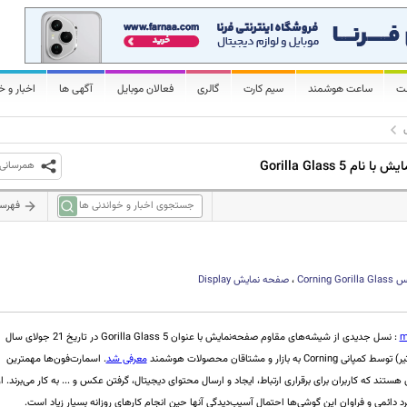
لت
ساعت هوشمند
سیم کارت
گالری
فعالان موبایل
آگهی ها
اخبار و خ
Gorilla Glass
همرسانی
فهرس
گلس
Corning Gorilla Glass
،
صفحه نمایش
Display
m
: نسل جدیدی از شیشه‌های مقاوم صفحه‌نمایش با عنوان Gorilla Glass 5 در تاریخ 21 جولای سال
معرفی شد
. اسمارت‌فون‌ها مهمترین
ستند که کاربران برای برقراری ارتباط، ایجاد و ارسال محتوای دیجیتال، گرفتن عکس و ... به کار می‌برند. از
برد دائمی و فراوان این گوشی‌ها احتمال آسیب‌دیدگی آنها حین انجام کارهای روزانه بسیار زیاد است.