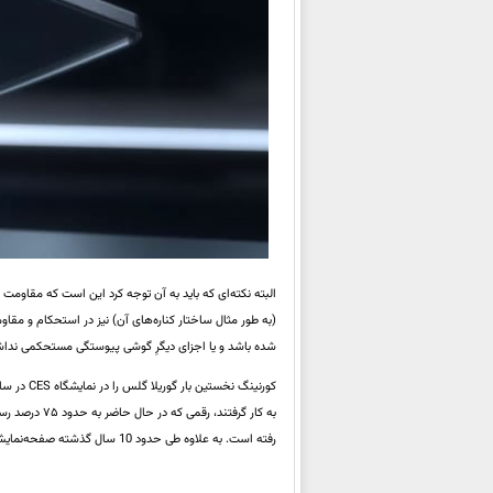
البته نکته‌ای که باید به آن توجه کرد این است که مقاو
(به طور مثال ساختار کناره‌های آن) نیز در استحکام و مقا
شده باشد و یا اجزای دیگرِ گوشی پیوستگی مستحکمی ندا
رفته است. به علاوه طی حدود 10 سال گذشته صفحه‌نمایش بیش از 4.5 میلیارد دستگاه به کمک این شیشه‌های مقاوم محافظت شده است.