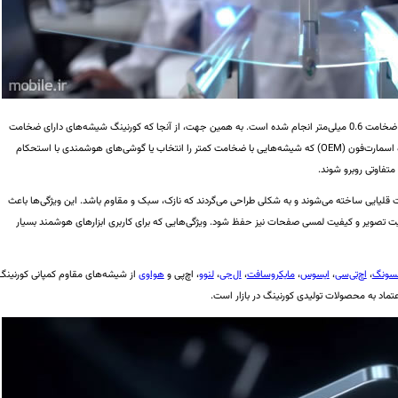
البته شایان توجه است که این آزمایش‌ها با شیشه‌هایی با ضخامت 0.6 میلی‌متر انجام شده است. به همین جهت، از آنجا که کورنینگ شیشه‌های دارای ضخامت
0.4 میلی‌متر را نیز تولید می‌کند، شرکت‌های مادر تولید‌کننده اسمارت‌فون (OEM) که شیشه‌هایی با ضخامت کمتر را انتخاب یا گوشی‌های هوشمندی با استحکام
متفاوتی روبرو شوند.
ت قلیایی ساخته می‌شوند و به شکلی طراحی می‌گردند که نازک، سبک و مقاوم باشد. این ویژگی‌ها باعث
فیت تصویر و کیفیت لمسی صفحات نیز حفظ شود. ویژگی‌هایی که برای کاربری ابزارهای هوشمند بسیار
سونگ
،
اچ‌تی‌سی
،
ایسوس
،
مایکروسافت
،
ال‌جی
،
لنوو
، اچ‌پی و
هواوی
از شیشه‌های مقاوم کمپانی کورنینگ
 اعتماد به محصولات تولیدی کورنینگ در بازار است.