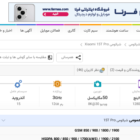
لت
ساعت هوشمند
سیم کارت
گالری
فعالان موبایل
آگهی ها
اخبار و خ
یائومی
شیائومی Xiaomi 15T Pro
همرسانی
مقایسه با سایر گوشی ها و تبلت ه
وشندگان و قیمت (2)
نظر کاربران (46)
مایش
دوربین
پردازنده
سیستم عامل
50
3
اندروید
اینچ
مگاپیکسل
GHz
1280
ویدیو 8K@30
رم
12
15
GB
مومی
شیائومی 15T Pro
GSM 850 / 900 / 1800 / 1900
HSDPA 800 / 850 / 900 / 1700(AWS) / 1900 / 2100