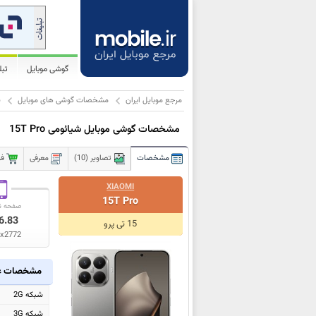
گوشی موبایل
تب
مرجع موبایل ایران
مشخصات گوشی های موبایل
ش
مشخصات گوشی موبایل شیائومی 15T Pro
مشخصات
تصاویر (10)
معرفی
فر
XIAOMI
15T Pro
صفحه ن
6.83
15 تی پرو
x2772
مشخصات ع
شبکه 2G
شبکه 3G