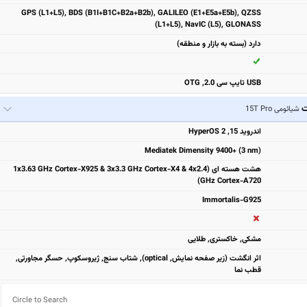
GPS (L1+L5), BDS (B1I+B1C+B2a+B2b), GALILEO (E1+E5a+E5b), QZSS
(L1+L5), NavIC (L5), GLONASS
دارد (بسته به بازار و منطقه)
USB تایپ سی 2.0, OTG
ت
شیائومی 15T Pro
اندروید 15, HyperOS 2
Mediatek Dimensity 9400+ (3 nm)
هشت هسته ای (1x3.63 GHz Cortex-X925 & 3x3.3 GHz Cortex-X4 & 4x2.4
GHz Cortex-A720)
Immortalis-G925
مشكی, خاکستری, طلایی
اثر انگشت (زیر صفحه نمایش, optical), شتاب سنج, ژیروسکوپ, حسگر مجاورتی,
قطب نما
Circle to Search