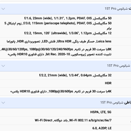
ت
شیائومی 15T Pro
50 مگاپیکسل, f/1.6, 23mm (wide), 1/1.31", 1.2µm, PDAF, OIS
50 مگاپیکسل, f/3.0, 115mm (periscope telephoto), PDAF, OIS, زوم اپتیکال 5
برابر
12 مگاپیکسل, f/2.2, 15mm, 120˚ (ultrawide), 1/3.06", 1.12µm
Leica lens, حسگر طیف رنگی, Ultra HDR, فلش LED, تصویربرداری HDR, پانوراما
8Kبا سرعت 30 فریم در ثانیه, 4K@30/60/120fps, 1080p@30/60/120/240/960fps,
تثبیت‌ کننده تصویر ژیروسکوپی, 10-bit Rec. 2020, دارای فناوری HDR10 پلاس+
شیائومی 15T Pro
32 مگاپیکسل, f/2.2, 21mm (wide), 1/3.44", 0.64µm
HDR
4Kبا سرعت 30 فریم در ثانیه, 1080p@30/60fps, دارای فناوری HDR10 پلاس+
باطی
شیائومی 15T Pro
HSPA, LTE, 5G
Wi-Fi 802.11 a/b/g/n/ac/6e/7, باند دوگانه, Wi-Fi Direct
6.0, A2DP, LE