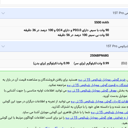
15T P
5500 mAh
90 وات با سیم, دارای PD3.0 و دارای QC4 و 100 درصد در 36 دقیقه
50 وات بی سیم, 100 درصد در 56 دقیقه
یائومی 15T Pro
2506BPN68G
)
0.99 وات/کیلوگرم (برای سر) 0.99 وات/کیلوگرم (برای بدن)
ل
خرید گوشی موبایل شیائومی 15 تی پرو
هستید برای یافتن فروشندگان و مشاهده قیمت آن در بازار به
ندگان و قیمت گوشی موبایل شیائومی 15 تی پرو
مراجعه نمائید.
 به بخش
معرفی گوشی موبایل شیائومی 15 تی پرو
می توانید اطلاعات اولیه مناسبی را جهت آشنایی با
موبایل بدست آورید.
ظرات کاربران گوشی موبایل شیائومی 15 تی پرو
می توانید از تجربه و اطلاعات دیگران در مورد این گوشی
ه مند شده و یا دانسته های خود را با دیگران به اشتراک گذارید.
موبایل شیائومی 15 تی پرو
شما را با شکل ظاهری این گوشی موبایل آشنا می سازد.
ر و خواندنی های گوشی موبایل شیائومی 15 تی پرو
را نیز برای کسب اطلاعات گوناگون مرتبط با این گوشی
هید.