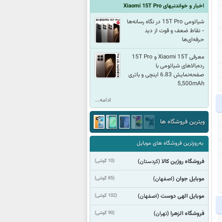
اخبار و خواندنیهای Xiaomi 15T Pro
شیائومی 15T Pro در نگاه رسانه‌ها
- نقاط ضعف و قوت از دید
حرفه‌ای‌ها
معرفی Xiaomi 15T و 15T Pro
رده‌بالاهای شیائومی با
صفحه‌نمایش 6.83 اینچی و باتری‌
5,500mAh
ادامه...
ویترین فروشگاه ها
به‌روزترین فروشگاه های موبایل
فروشگاه روژین کالا
(10 گوشی)
(كردستان)
موبایل جوان
(85 گوشی)
(اصفهان)
موبایل الهی دوست
(102 گوشی)
(اصفهان)
فروشگاه الزهرا
(90 گوشی)
(تهران)