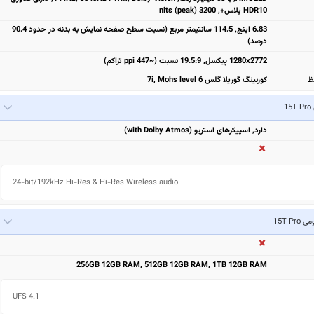
HDR10 پلاس+, 3200 nits (peak)
6.83 اینچ, 114.5 سانتیمتر مربع (نسبت سطح صفحه نمایش به بدنه در حدود 90.4
درصد)
1280x2772 پیکسل, 19.5:9 نسبت (~447 ppi تراکم)
ظ
کورنینگ گوریلا گلس 7i, Mohs level 6
1
دارد, اسپیکرهای استریو (with Dolby Atmos)
24-bit/192kHz Hi-Res & Hi-Res Wireless audio
15T Pro
256GB 12GB RAM, 512GB 12GB RAM, 1TB 12GB RAM
UFS 4.1