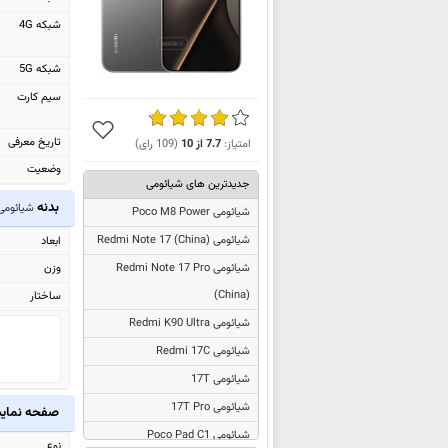
شبکه 4G
شبکه 5G
سیم کارت
تاریخ معرفی
امتیاز:
7.7
از
10
(
109
رای)
وضعیت
جدیدترین های شیائومی
بدنه
شیائومی T Pro
شیائومی Poco M8 Power
شیائومی
Redmi Note 17 (China)
ابعاد
وزن
شیائومی
Redmi Note 17 Pro
(China)
ساختار
شیائومی Redmi K90 Ultra
شیائومی Redmi 17C
شیائومی 17T
شیائومی 17T Pro
صفحه نما
شیائومی Poco Pad C1
نوع