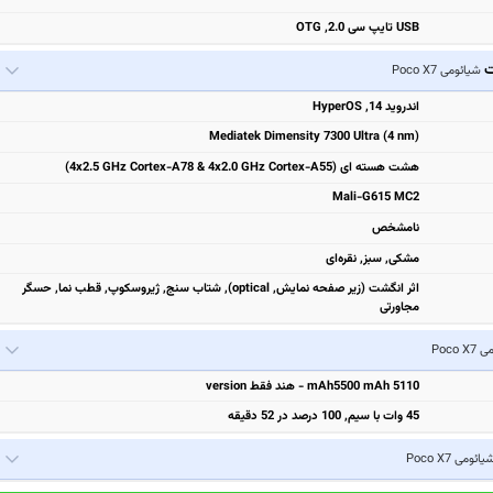
USB تایپ سی 2.0, OTG
ت
شیائومی Poco X7
اندروید 14, HyperOS
Mediatek Dimensity 7300 Ultra (4 nm)
هشت هسته ای (4x2.5 GHz Cortex-A78 & 4x2.0 GHz Cortex-A55)
Mali-G615 MC2
نامشخص
مشكی, سبز, نقره‌ای
اثر انگشت (زیر صفحه نمایش, optical), شتاب سنج, ژیروسکوپ, قطب نما, حسگر
مجاورتی
Poco 
5110 mAh5500 mAh - هند فقط version
45 وات با سیم, 100 درصد در 52 دقیقه
یائومی Poco X7