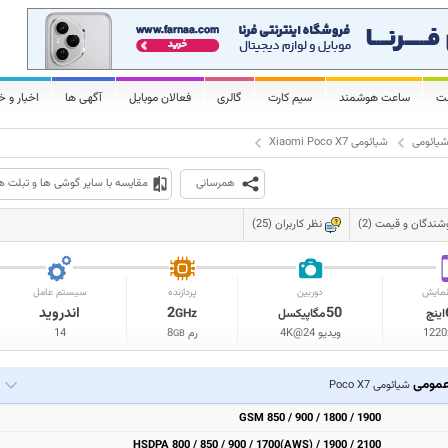
لت
ساعت هوشمند
سیم کارت
گالری
فعالان موبایل
آگهی ها
اخبار و خ
یائومی
شیائومی Xiaomi Poco X7
همرسانی
مقایسه با سایر گوشی ها و تبلت ه
شندگان و قیمت (2)
نظر کاربران (25)
مایش
دوربین
پردازنده
سیستم عامل
50
2
اندروید
اینچ
مگاپیکسل
GHz
1220
ویدیو 4K@24
رم
8
14
GB
مومی
شیائومی Poco X7
GSM 850 / 900 / 1800 / 1900
HSDPA 800 / 850 / 900 / 1700(AWS) / 1900 / 2100