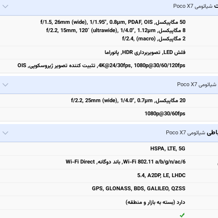
ت
شیائومی Poco X7
50 مگاپیکسل, f/1.5, 26mm (wide), 1/1.95", 0.8µm, PDAF, OIS
8 مگاپیکسل, f/2.2, 15mm, 120˚ (ultrawide), 1/4.0", 1.12µm
2 مگاپیکسل, f/2.4, (macro)
فلش LED, تصویربرداری HDR, پانوراما
4K@24/30fps, 1080p@30/60/120fps, تثبیت‌ کننده تصویر ژیروسکوپی, OIS
شیائومی Poco X7
20 مگاپیکسل, f/2.2, 25mm (wide), 1/4.0", 0.7µm
1080p@30/60fps
باطی
شیائومی Poco X7
HSPA, LTE, 5G
Wi-Fi 802.11 a/b/g/n/ac/6, باند دوگانه, Wi-Fi Direct
5.4, A2DP, LE, LHDC
GPS, GLONASS, BDS, GALILEO, QZSS
دارد (بسته به بازار و منطقه)