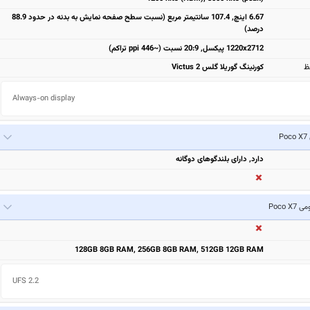
6.67 اینچ, 107.4 سانتیمتر مربع (نسبت سطح صفحه نمایش به بدنه در حدود 88.9
درصد)
1220x2712 پیکسل, 20:9 نسبت (~446 ppi تراکم)
ظ
کورنینگ گوریلا گلس Victus 2
Always-on display
P
دارد, دارای بلندگوهای دوگانه
Poco X7
128GB 8GB RAM, 256GB 8GB RAM, 512GB 12GB RAM
UFS 2.2