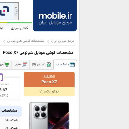
گوشی موبایل
تب
مرجع موبایل ایران
مشخصات گوشی های موبایل
ش
مشخصات گوشی موبایل شیائومی Poco X7
مشخصات
تصاویر (9)
معرفی
فرو
XIAOMI
Poco X7
صفحه ن
6.67
پوکو ایکس 7
x2712
مشخصات ع
شبکه 2G
شبکه 3G