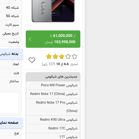
شبکه 4G
شبکه 5G
سیم کارت
تاریخ معرفی
از
61,000,000
تا
103,998,000
تومان
وضعیت
بدنه
شیائومی co X7
ابعاد
امتیاز:
6.6
از
10
(
127
رای)
وزن
جدیدترین های شیائومی
ساختار
شیائومی Poco M8 Power
شیائومی
Redmi Note 17 (China)
شیائومی
Redmi Note 17 Pro
(China)
شیائومی Redmi K90 Ultra
صفحه نما
شیائومی Redmi 17C
نوع
شیائومی 17T