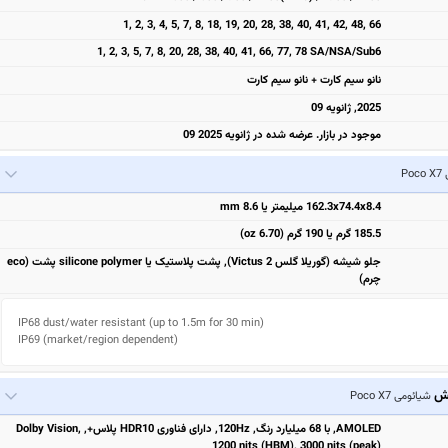
1, 2, 3, 4, 5, 7, 8, 18, 19, 20, 28, 38, 40, 41, 42, 48, 66
1, 2, 3, 5, 7, 8, 20, 28, 38, 40, 41, 66, 77, 78 SA/NSA/Sub6
نانو سیم کارت + نانو سیم کارت
2025, ژانویه 09
موجود در بازار. عرضه شده در ژانویه 2025 09
Po
162.3x74.4x8.4 میلیمتر یا 8.6 mm
185.5 گرم یا 190 گرم (6.70 oz)
جلو شیشه (گوریلا گلس Victus 2), پشت پلاستیک یا silicone polymer پشت (eco
چرم)
IP68 dust/water resistant (up to 1.5m for 30 min)

IP69 (market/region dependent)
یش
شیائومی Poco X7
AMOLED, با 68 میلیارد رنگ, 120Hz, دارای فناوری HDR10 پلاس+, Dolby Vision,
1200 nits (HBM), 3000 nits (peak)