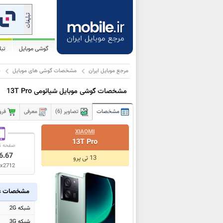
گوشی موبایل
تب
مرجع موبایل ایران
مشخصات گوشی های موبایل
ش
مشخصات گوشی موبایل شیائومی 13T Pro
مشخصات
تصاویر (6)
معرفی
فرو
XIAOMI
13T Pro
صفحه ن
6.67
13 تی پرو
x2712
مشخصات ع
شبکه 2G
شبکه 3G