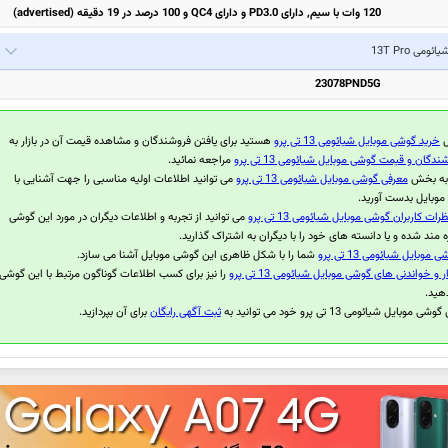
120 وات با سیم, دارای PD3.0 و دارای QC4 و 100 درصد در 19 دقیقه (advertised)
یائومی 13T Pro
23078PND5G
ل
خرید گوشی موبایل شیائومی 13 تی پرو
هستید برای یافتن فروشندگان و مشاهده قیمت آن در بازار به
ندگان و قیمت گوشی موبایل شیائومی 13 تی پرو
مراجعه نمائید.
 به بخش
معرفی گوشی موبایل شیائومی 13 تی پرو
می توانید اطلاعات اولیه مناسبی را جهت آشنایی با
موبایل بدست آورید.
ظرات کاربران گوشی موبایل شیائومی 13 تی پرو
می توانید از تجربه و اطلاعات دیگران در مورد این گوشی
ه مند شده و یا دانسته های خود را با دیگران به اشتراک گذارید.
موبایل شیائومی 13 تی پرو
شما را با شکل ظاهری این گوشی موبایل آشنا می سازد.
ر و خواندنی های گوشی موبایل شیائومی 13 تی پرو
را نیز برای کسب اطلاعات گوناگون مرتبط با این گوشی
هید.
بایل شیائومی 13 تی پرو خود می توانید به
ثبت آگهی رایگان
برای آن بپردازید.