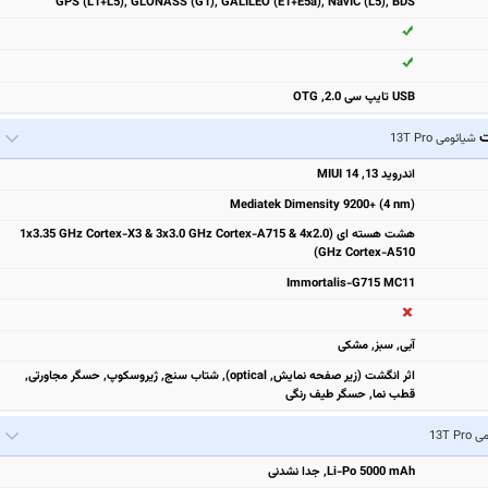
GPS (L1+L5), GLONASS (G1), GALILEO (E1+E5a), NavIC (L5), BDS
USB تایپ سی 2.0, OTG
ت
شیائومی 13T Pro
اندروید 13, MIUI 14
Mediatek Dimensity 9200+ (4 nm)
هشت هسته ای (1x3.35 GHz Cortex-X3 & 3x3.0 GHz Cortex-A715 & 4x2.0
GHz Cortex-A510)
Immortalis-G715 MC11
آبی, سبز, مشكی
اثر انگشت (زیر صفحه نمایش, optical), شتاب سنج, ژیروسکوپ, حسگر مجاورتی,
قطب نما, حسگر طیف رنگی
13T P
Li-Po 5000 mAh, جدا نشدنی