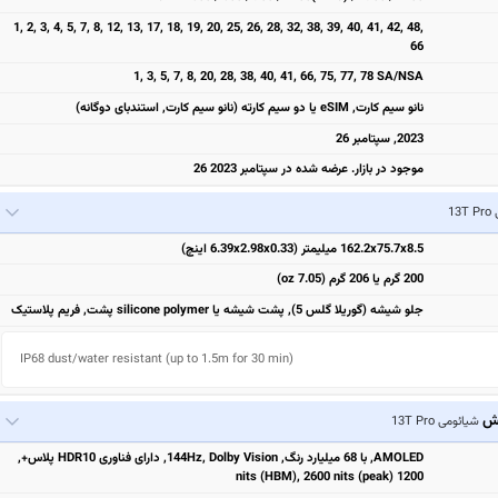
1, 2, 3, 4, 5, 7, 8, 12, 13, 17, 18, 19, 20, 25, 26, 28, 32, 38, 39, 40, 41, 42, 48,
66
1, 3, 5, 7, 8, 20, 28, 38, 40, 41, 66, 75, 77, 78 SA/NSA
نانو سیم کارت, eSIM یا دو سیم کارته (نانو سیم کارت, استندبای دوگانه)
2023, سپتامبر 26
موجود در بازار. عرضه شده در سپتامبر 2023 26
13
162.2x75.7x8.5 میلیمتر (6.39x2.98x0.33 اینچ)
200 گرم یا 206 گرم (7.05 oz)
جلو شیشه (گوریلا گلس 5), پشت شیشه یا silicone polymer پشت, فریم پلاستیک
IP68 dust/water resistant (up to 1.5m for 30 min)
یش
شیائومی 13T Pro
AMOLED, با 68 میلیارد رنگ, 144Hz, Dolby Vision, دارای فناوری HDR10 پلاس+,
1200 nits (HBM), 2600 nits (peak)