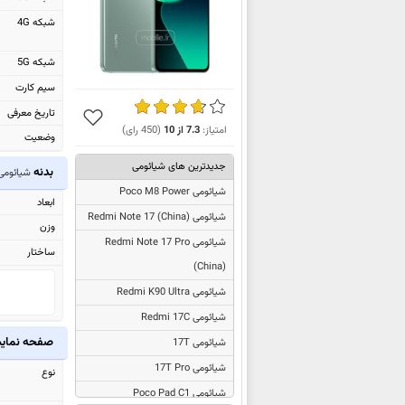
شبکه 4G
شبکه 5G
سیم کارت
تاریخ معرفی
امتیاز:
7.3
از
10
(
450
رای)
وضعیت
جدیدترین های شیائومی
بدنه
شیائومی T Pro
شیائومی Poco M8 Power
ابعاد
شیائومی
Redmi Note 17 (China)
وزن
شیائومی
Redmi Note 17 Pro
ساختار
(China)
شیائومی Redmi K90 Ultra
شیائومی Redmi 17C
صفحه نما
شیائومی 17T
شیائومی 17T Pro
نوع
شیائومی Poco Pad C1