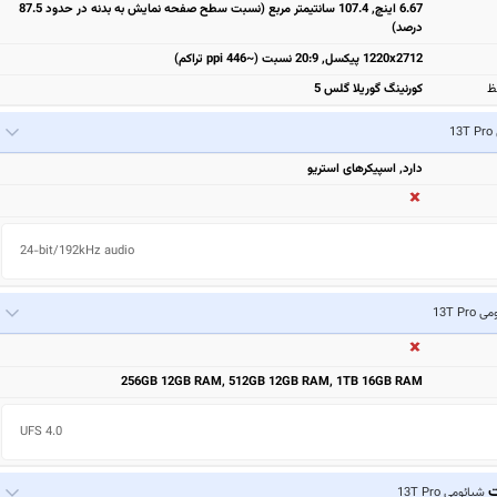
6.67 اینچ, 107.4 سانتیمتر مربع (نسبت سطح صفحه نمایش به بدنه در حدود 87.5
درصد)
1220x2712 پیکسل, 20:9 نسبت (~446 ppi تراکم)
ظ
کورنینگ گوریلا گلس 5
1
دارد, اسپیکرهای استریو
24-bit/192kHz audio
13T Pro
256GB 12GB RAM, 512GB 12GB RAM, 1TB 16GB RAM
UFS 4.0
ت
شیائومی 13T Pro