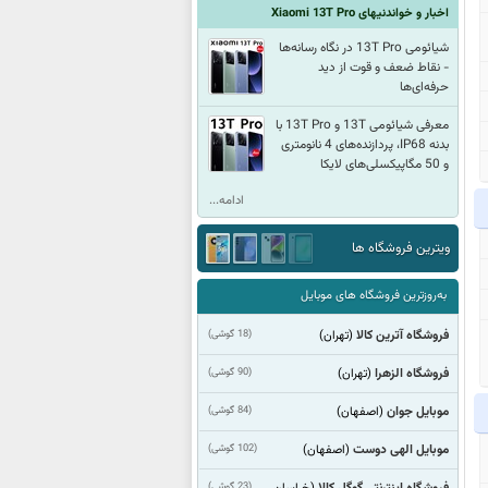
اخبار و خواندنیهای Xiaomi 13T Pro
شیائومی 13T Pro‌ در نگاه رسانه‌ها
- نقاط ضعف و قوت از دید
حرفه‌ای‌ها
معرفی شیائومی 13T و 13T Pro با
بدنه IP68، پردازنده‌های 4 نانومتری
و 50 مگاپیکسلی‌های لایکا
ادامه...
ویترین فروشگاه ها
به‌روزترین فروشگاه های موبایل
فروشگاه آترین کالا
(18 گوشی)
(تهران)
فروشگاه الزهرا
(90 گوشی)
(تهران)
موبایل جوان
(84 گوشی)
(اصفهان)
موبایل الهی دوست
(102 گوشی)
(اصفهان)
فروشگاه اینترنتی گوگل کالا
(23 گوشی)