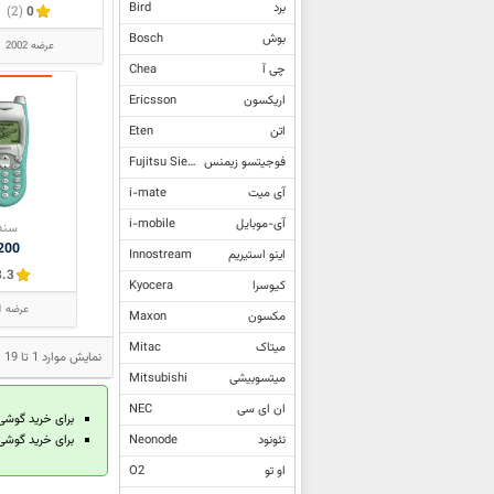
برد
Bird
(2)
0
بوش
Bosch
عرضه 2002
چی آ
Chea
اریکسون
Ericsson
اتن
Eten
فوجیتسو زیمنس
Fujitsu Siemens
آی میت
i-mate
آی-موبایل
i-mobile
سند
200
اینو استیریم
Innostream
3.3
کیوسرا
Kyocera
عرضه 2001
مکسون
Maxon
میتاک
Mitac
نمایش موارد 1 تا 19 از مجموع 19 مدل محصول سندو
میتسوبیشی
Mitsubishi
ان ای سی
NEC
برای خرید گوشی
نئونود
Neonode
برای خرید گوشی
او تو
O2