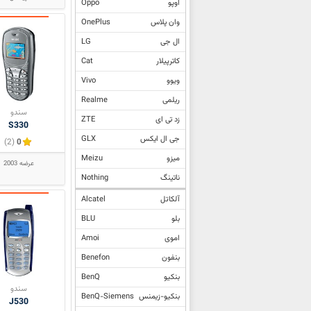
اوپو
Oppo
وان پلاس
OnePlus
ال جی
LG
کاترپیلار
Cat
ویوو
Vivo
ریلمی
Realme
سندو
زد تی ای
ZTE
S330
جی ال ایکس
GLX
(2)
0
میزو
Meizu
عرضه 2003
ناتینگ
Nothing
آلکاتل
Alcatel
بلو
BLU
اموی
Amoi
بنفون
Benefon
بنکیو
BenQ
سندو
بنکیو-زیمنس
BenQ-Siemens
J530