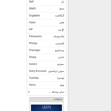
دل
Dell
دیمو
DIMO
گیگابایت
Gigabyte
هایر
Haier
اچ پی
HP
پاناسونیک
Panasonic
فیلیپس
Philips
پرستیژیو
Prestigio
شارپ
Sharp
سونیم
Sonim
سونی اریکسون
Sony Ericsson
توشیبا
Toshiba
ورتو
Vertu
سایر برندها ...
تبلیغات