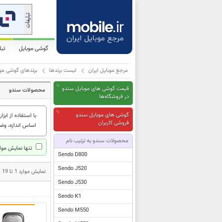
گوشی موبایل
تب
مرجع موبایل ایران
لیست برندها
برندهای گوشی موب
قیمت گوشی های موبایل سندو
محصولات سندو
در فروشگاه‌ها
گوشی های موبایل سندو
با استفاده از ابزار
فروشی کاربران
اساس اندازه، وضو
محصولات سندو به ترتیب نام
تنها نمایش موار
Sendo D800
Sendo J520
نمایش موارد 1 تا 19 از مجموع 19 مدل محصول سندو
Sendo J530
Sendo K1
Sendo M550