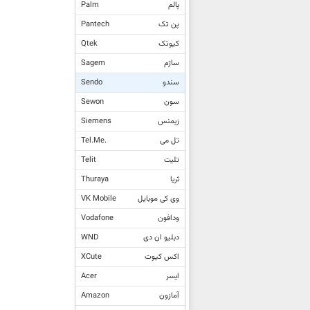
پالم
Palm
پن تک
Pantech
کیوتک
Qtek
ساژم
Sagem
سندو
Sendo
سون
Sewon
زیمنس
Siemens
تل می
Tel.Me.
تلیت
Telit
ثریا
Thuraya
وی کی موبایل
VK Mobile
ودافون
Vodafone
دبلیو ان دی
WND
اکس کیوت
XCute
ایسر
Acer
آمازون
Amazon