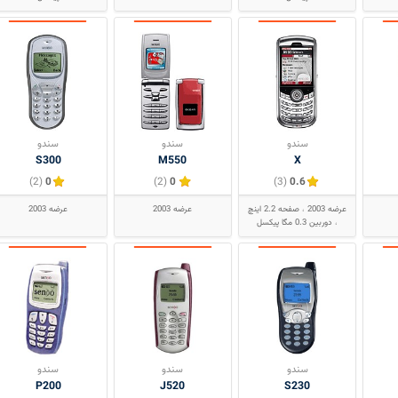
سندو
سندو
سندو
S300
M550
X
(2)
0
(2)
0
(3)
0.6
عرضه 2003
صفحه 2.2 اینچ
عرضه 2003
عرضه 2003
دوربین 0.3 مگا پیکسل
سندو
سندو
سندو
P200
J520
S230