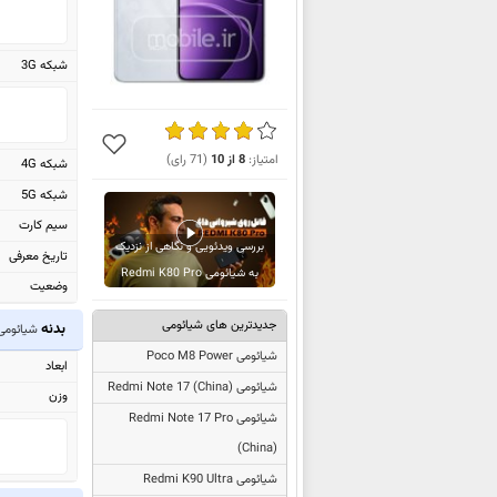
شبکه 3G
امتیاز:
8
از
10
(
71
رای)
شبکه 4G
شبکه 5G
سیم کارت
بررسی ویدئویی و نگاهی از نزدیک
تاریخ معرفی
به شیائومی Redmi K80 Pro
وضعیت
جدیدترین های شیائومی
بدنه
شیائومی mi K80 Pro
شیائومی Poco M8 Power
ابعاد
شیائومی
Redmi Note 17 (China)
وزن
شیائومی
Redmi Note 17 Pro
(China)
شیائومی Redmi K90 Ultra