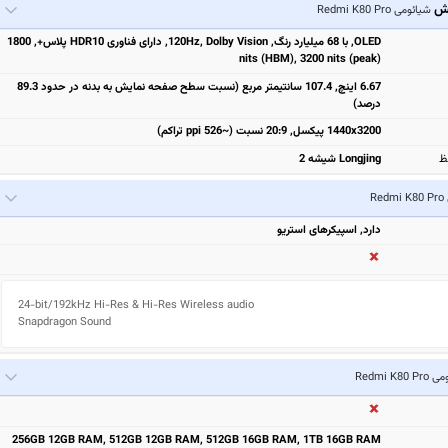
یش
شیائومی Redmi K80 Pro
OLED, با 68 میلیارد رنگ, 120Hz, Dolby Vision, دارای فناوری HDR10 پلاس+, 1800
nits (HBM), 3200 nits (peak)
6.67 اینچ, 107.4 سانتیمتر مربع (نسبت سطح صفحه نمایش به بدنه در حدود 89.3
درصد)
1440x3200 پیکسل, 20:9 نسبت (~526 ppi تراکم)
ظ
Longjing شیشه 2
Re
دارد, اسپیکرهای استریو
24-bit/192kHz Hi-Res & Hi-Res Wireless audio

Snapdragon Sound
Redmi K80 
256GB 12GB RAM, 512GB 12GB RAM, 512GB 16GB RAM, 1TB 16GB RAM