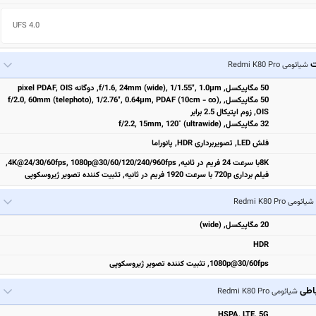
UFS 4.0
ت
شیائومی Redmi K80 Pro
50 مگاپیکسل, f/1.6, 24mm (wide), 1/1.55", 1.0µm, دوگانه pixel PDAF, OIS
50 مگاپیکسل, f/2.0, 60mm (telephoto), 1/2.76", 0.64µm, PDAF (10cm - ∞),
OIS, زوم اپتیکال 2.5 برابر
32 مگاپیکسل, f/2.2, 15mm, 120˚ (ultrawide)
فلش LED, تصویربرداری HDR, پانوراما
8Kبا سرعت 24 فریم در ثانیه, 4K@24/30/60fps, 1080p@30/60/120/240/960fps,
فیلم برداری 720p با سرعت 1920 فریم در ثانیه, تثبیت‌ کننده تصویر ژیروسکوپی
شیائومی Redmi K80 Pro
20 مگاپیکسل, (wide)
HDR
1080p@30/60fps, تثبیت‌ کننده تصویر ژیروسکوپی
باطی
شیائومی Redmi K80 Pro
HSPA, LTE, 5G