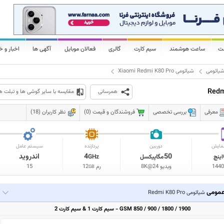
لت
ساعت هوشمند
سیم کارت
گالری
فعالان موبایل
آگهی ها
اخبار و خ
یائومی
شیائومی Xiaomi Redmi K80 Pro
همرسانی
مقایسه با سایر گوشی ها و تبلت ه
معرفی
بررسی تخصصی
فروشندگان و قیمت (0)
نظر کاربران (18)
مایش
دوربین
پردازنده
سیستم عامل
50
4
اندروید
اینچ
مگاپیکسل
GHz
1440
ویدیو 8K@24
رم
12
15
GB
مومی
شیائومی Redmi K80 Pro
GSM 850 / 900 / 1800 / 1900 - سیم کارت 1 & سیم کارت 2