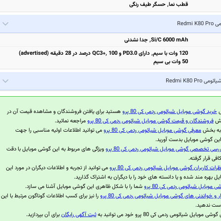
قطب نما, حسگر طیف رنگی
Redmi K8
Si/C 6000 mAh, جدا نشدنی
120 وات با سیم, دارای PD3.0 و QC3+, 100 درصد در 28 دقیقه (advertised)
50 وات بی سیم
یائومی Redmi K80 Pro
ل
خرید گوشی موبایل شیائومی ردمی کی 80 پرو
هستید برای یافتن فروشندگان و مشاهده قیمت آن در
بخش
فروشندگان و قیمت گوشی موبایل شیائومی ردمی کی 80 پرو
مراجعه نمائید.
 به بخش
معرفی گوشی موبایل شیائومی ردمی کی 80 پرو
می توانید اطلاعات اولیه مناسبی را جهت
این گوشی موبایل بدست آورید.
ررسی تخصصی گوشی موبایل شیائومی ردمی کی 80 پرو
ویژگی های مربوط به این گوشی موبایل با دقت
فی قرار گرفته.
ظرات کاربران گوشی موبایل شیائومی ردمی کی 80 پرو
می توانید از تجربه و اطلاعات دیگران در مورد این
ل بهره مند شده و یا دانسته های خود را با دیگران به اشتراک گذارید.
 موبایل شیائومی ردمی کی 80 پرو
شما را با شکل ظاهری این گوشی موبایل آشنا می سازد.
ر و خواندنی های گوشی موبایل شیائومی ردمی کی 80 پرو
را نیز برای کسب اطلاعات گوناگون مرتبط با این
ست ندهید.
موبایل شیائومی ردمی کی 80 پرو خود می توانید به
ثبت آگهی رایگان
برای آن بپردازید.