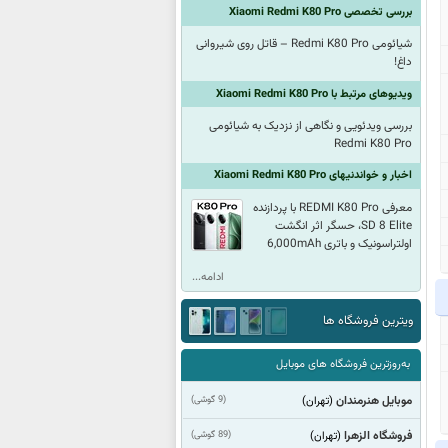
بررسی تخصصی Xiaomi Redmi K80 Pro
شیائومی Redmi K80 Pro – قاتل روی شیروانی
داغ!
ویدیوهای مرتبط با Xiaomi Redmi K80 Pro
بررسی ویدئویی و نگاهی از نزدیک به شیائومی
Redmi K80 Pro
اخبار و خواندنیهای Xiaomi Redmi K80 Pro
معرفی REDMI K80 Pro با پردازنده
SD 8 Elite، حسگر اثر انگشت
اولتراسونیک و باتری 6,000mAh
ادامه...
ویترین فروشگاه ها
به‌روزترین فروشگاه های موبایل
موبایل هنرمندان
(9 گوشی)
(تهران)
فروشگاه الزهرا
(89 گوشی)
(تهران)