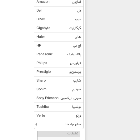
آمازون
Amazon
دل
Dell
دیمو
DIMO
گیگابایت
Gigabyte
هایر
Haier
اچ پی
HP
پاناسونیک
Panasonic
فیلیپس
Philips
پرستیژیو
Prestigio
شارپ
Sharp
سونیم
Sonim
سونی اریکسون
Sony Ericsson
توشیبا
Toshiba
ورتو
Vertu
سایر برندها ...
تبلیغات