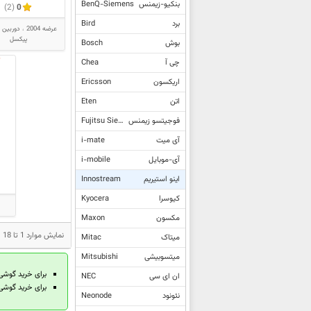
بنکیو-زیمنس
BenQ-Siemens
(2)
0
برد
Bird
عرضه 2004
پیکسل
بوش
Bosch
چی آ
Chea
اریکسون
Ericsson
اتن
Eten
فوجیتسو زیمنس
Fujitsu Siemens
آی میت
i-mate
آی-موبایل
i-mobile
اینو استیریم
Innostream
کیوسرا
Kyocera
مکسون
Maxon
نمایش موارد 1 تا 18 از مجموع 18 مدل محصول اینو استیریم
میتاک
Mitac
میتسوبیشی
Mitsubishi
برای خرید گوشی
ان ای سی
NEC
برای خرید گوشی 
نئونود
Neonode