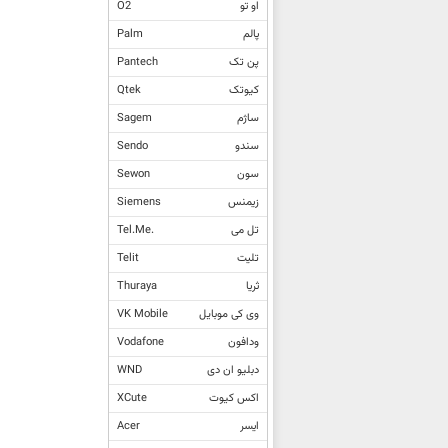
او تو
O2
پالم
Palm
پن تک
Pantech
کیوتک
Qtek
ساژم
Sagem
سندو
Sendo
سون
Sewon
زیمنس
Siemens
تل می
Tel.Me.
تلیت
Telit
ثریا
Thuraya
وی کی موبایل
VK Mobile
ودافون
Vodafone
دبلیو ان دی
WND
اکس کیوت
XCute
ایسر
Acer