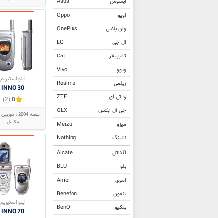
ایسوس
Asus
اوپو
Oppo
وان پلاس
OnePlus
ال جی
LG
کاترپیلار
Cat
ویوو
Vivo
اینو استیریم
ریلمی
Realme
INNO 30
زد تی ای
ZTE
(2)
0
جی ال ایکس
GLX
عرضه 2004
پیکسل
میزو
Meizu
ناتینگ
Nothing
آلکاتل
Alcatel
بلو
BLU
اموی
Amoi
بنفون
Benefon
اینو استیریم
بنکیو
BenQ
INNO 70