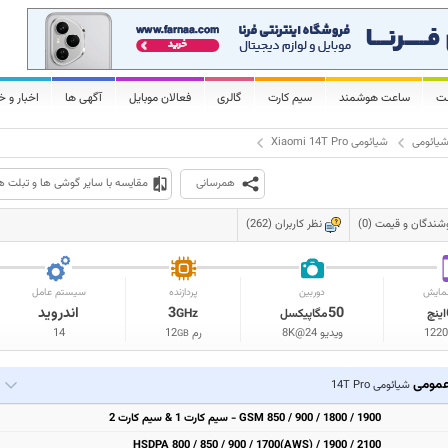
لت
ساعت هوشمند
سیم کارت
گالری
فعالان موبایل
آگهی ها
اخبار و خ
یائومی
شیائومی Xiaomi 14T Pro
همرسانی
مقایسه با سایر گوشی ها و تبلت ه
شندگان و قیمت (0)
نظر کاربران (262)
مایش
دوربین
پردازنده
سیستم عامل
50
3
اندروید
اینچ
مگاپیکسل
GHz
1220
ویدیو 8K@24
رم
12
14
GB
مومی
شیائومی 14T Pro
GSM 850 / 900 / 1800 / 1900 - سیم کارت 1 & سیم کارت 2
HSDPA 800 / 850 / 900 / 1700(AWS) / 1900 / 2100