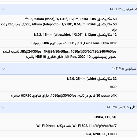
ت
شیائومی 14T Pro
50 مگاپیکسل, f/1.6, 23mm (wide), 1/1.31", 1.2µm, PDAF, OIS
50 مگاپیکسل, f/2.0, 60mm (telephoto), 1/2.88", 0.61µm, PDAF, زوم اپتیکال 2.6
برابر
12 مگاپیکسل, f/2.2, 15mm (ultrawide), 1/3.06", 1.12µm
Leica lens, Ultra HDR, فلش LED, تصویربرداری HDR, پانوراما
8K@24/30fps, 4K@24/30/60fps, 1080p@30/60/120/240/960fps, تثبیت‌ کننده
تصویر ژیروسکوپی, 10-bit Rec. 2020, دارای فناوری HDR10 پلاس+
شیائومی 14T Pro
32 مگاپیکسل, f/2.0, 25mm (wide)
HDR
4Kبا سرعت 30 فریم در ثانیه, 1080p@30/60fps, دارای فناوری HDR10 پلاس+
باطی
شیائومی 14T Pro
HSPA, LTE, 5G
Wi-Fi 802.11 a/b/g/n/ac/6e/7, باند دوگانه, Wi-Fi Direct
5.4, A2DP, LE, LHDC