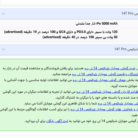
14T P
Li-Po 5000 mAh, جدا نشدنی
120 وات با سیم, دارای PD3.0 و دارای QC4 و 100 درصد در 19 دقیقه (advertised)
50 وات بی سیم, 100 درصد در 45 دقیقه (advertised)
یائومی 14T Pro
ل
خرید گوشی موبایل شیائومی 14 تی پرو
هستید برای یافتن فروشندگان و مشاهده قیمت آن در بازار به
ندگان و قیمت گوشی موبایل شیائومی 14 تی پرو
مراجعه نمائید.
 به بخش
معرفی گوشی موبایل شیائومی 14 تی پرو
می توانید اطلاعات اولیه مناسبی را جهت آشنایی با
موبایل بدست آورید.
ظرات کاربران گوشی موبایل شیائومی 14 تی پرو
می توانید از تجربه و اطلاعات دیگران در مورد این گوشی
ه مند شده و یا دانسته های خود را با دیگران به اشتراک گذارید.
موبایل شیائومی 14 تی پرو
شما را با شکل ظاهری این گوشی موبایل آشنا می سازد.
ر و خواندنی های گوشی موبایل شیائومی 14 تی پرو
را نیز برای کسب اطلاعات گوناگون مرتبط با این گوشی
هید.
بایل شیائومی 14 تی پرو خود می توانید به
ثبت آگهی رایگان
برای آن بپردازید.