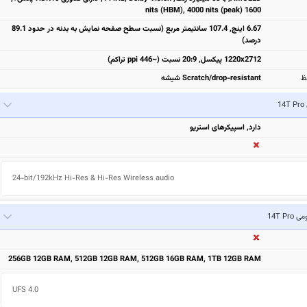
1600 nits (HBM), 4000 nits (peak)
6.67 اینچ, 107.4 سانتیمتر مربع (نسبت سطح صفحه نمایش به بدنه در حدود 89.1
درصد)
1220x2712 پیکسل, 20:9 نسبت (~446 ppi تراکم)
ظ
Scratch/drop-resistant شیشه
1
دارد, اسپیکرهای استریو
24-bit/192kHz Hi-Res & Hi-Res Wireless audio
14T Pro
256GB 12GB RAM, 512GB 12GB RAM, 512GB 16GB RAM, 1TB 12GB RAM
UFS 4.0