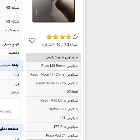
شبکه 4G
شبکه 5G
سیم کارت
تاریخ معرفی
امتیاز:
7.3
از
10
(
207
رای)
وضعیت
جدیدترین های شیائومی
بدنه
شیائومی T Pro
شیائومی Poco M8 Power
شیائومی
Redmi Note 17 (China)
ابعاد
شیائومی
Redmi Note 17 Pro
وزن
(China)
ساختار
شیائومی Redmi K90 Ultra
شیائومی Redmi 17C
 values)
شیائومی 17T
شیائومی 17T Pro
صفحه نما
شیائومی Poco Pad C1
نوع