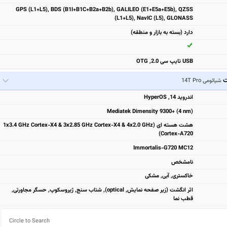
GPS (L1+L5), BDS (B1I+B1C+B2a+B2b), GALILEO (E1+E5a+E5b), QZSS
(L1+L5), NavIC (L5), GLONASS
دارد (بسته به بازار و منطقه)
USB تایپ سی 2.0, OTG
ت
شیائومی 14T Pro
اندروید 14, HyperOS
Mediatek Dimensity 9300+ (4 nm)
هشت هسته ای (1x3.4 GHz Cortex-X4 & 3x2.85 GHz Cortex-X4 & 4x2.0 GHz
Cortex-A720)
Immortalis-G720 MC12
نامشخص
خاکستری, آبی, مشکی
اثر انگشت (زیر صفحه نمایش, optical), شتاب سنج, ژیروسکوپ, حسگر مجاورتی,
قطب نما
Circle to Search