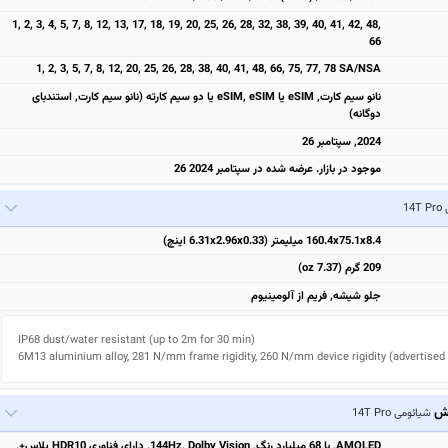
1, 2, 3, 4, 5, 7, 8, 12, 13, 17, 18, 19, 20, 25, 26, 28, 32, 38, 39, 40, 41, 42, 48,
66
1, 2, 3, 5, 7, 8, 12, 20, 25, 26, 28, 38, 40, 41, 48, 66, 75, 77, 78 SA/NSA
نانو سیم کارت, eSIM یا eSIM, eSIM یا دو سیم کارته (نانو سیم کارت, استندبای
دوگانه)
2024, سپتامبر 26
موجود در بازار. عرضه شده در سپتامبر 2024 26
14
160.4x75.1x8.4 میلیمتر (6.31x2.96x0.33 اینچ)
209 گرم (7.37 oz)
جلو شیشه, فریم از آلومینیوم
IP68 dust/water resistant (up to 2m for 30 min)

6M13 aluminium alloy, 281 N/mm frame rigidity, 260 N/mm device rigidity (advertised
یش
شیائومی 14T Pro
AMOLED, با 68 میلیارد رنگ, 144Hz, Dolby Vision, دارای فناوری HDR10 پلاس+,