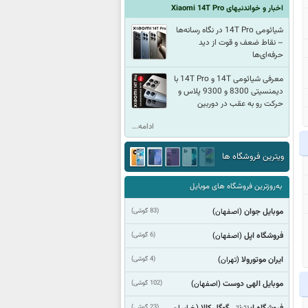
اخبار و خواندنیهای Xiaomi 14T Pro
شیائومی 14T Pro در نگاه رسانه‌ها
– نقاط ضعف و قوت از دید
حرفه‌ای‌ها
معرفی شیائومی 14T و 14T Pro با
دیمنسیتی 8300 و 9300 پلاس و
حرکت رو به عقب در دوربین
ادامه...
ویترین فروشگاه ها
به‌روزترین فروشگاه های موبایل
موبایل جوان
(83 گوشی)
(اصفهان)
فروشگاه اپل
(6 گوشی)
(اصفهان)
ایران موتورولا
(4 گوشی)
(تهران)
موبایل الهی دوست
(102 گوشی)
(اصفهان)
فروشگاه اینترنتی گوگل کالا
(23 گوشی)