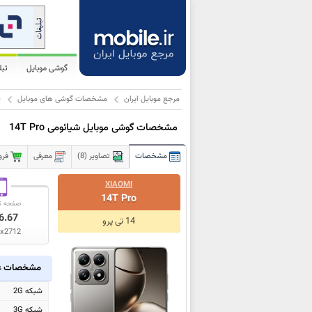
گوشی موبایل
تب
مرجع موبایل ایران
مشخصات گوشی های موبایل
ش
مشخصات گوشی موبایل شیائومی 14T Pro
مشخصات
تصاویر (8)
معرفی
فرو
XIAOMI
14T Pro
صفحه ن
6.67
14 تی پرو
x2712
مشخصات ع
شبکه 2G
شبکه 3G