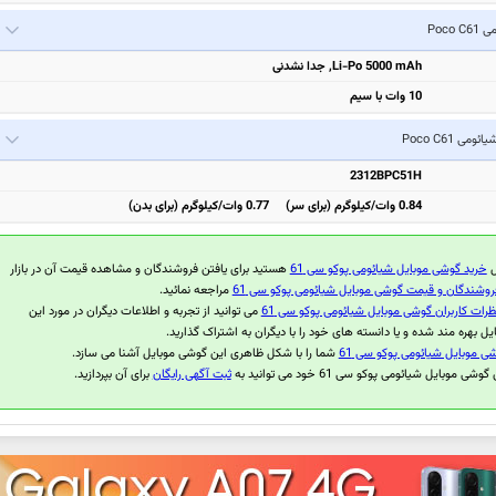
Poco C
Li-Po 5000 mAh, جدا نشدنی
10 وات با سیم
یائومی Poco C61
2312BPC51H
0.84 وات/کیلوگرم (برای سر) 0.77 وات/کیلوگرم (برای بدن)
ل
خرید گوشی موبایل شیائومی پوکو سی 61
هستید برای یافتن فروشندگان و مشاهده قیمت آن در بازار
روشندگان و قیمت گوشی موبایل شیائومی پوکو سی 61
مراجعه نمائید.
ظرات کاربران گوشی موبایل شیائومی پوکو سی 61
می توانید از تجربه و اطلاعات دیگران در مورد این
ل بهره مند شده و یا دانسته های خود را با دیگران به اشتراک گذارید.
ی موبایل شیائومی پوکو سی 61
شما را با شکل ظاهری این گوشی موبایل آشنا می سازد.
ی موبایل شیائومی پوکو سی 61 خود می توانید به
ثبت آگهی رایگان
برای آن بپردازید.