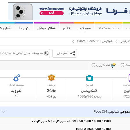
لت
ساعت هوشمند
سیم کارت
گالری
فعالان موبایل
آگهی ها
اخبار و خ
یائومی
شیائومی Xiaomi Poco C61
همرسانی
مقایسه با سایر گوشی ها و تبلت ه
 (0)
نظر کاربران (0)
مایش
دوربین
پردازنده
سیستم عامل
8
2
اندروید
اینچ
مگاپیکسل
GHz
720
ویدیو 1080p@30
رم
4
14
GB
مومی
شیائومی Poco C61
GSM 850 / 900 / 1800 / 1900 - سیم کارت 1 & سیم کارت 2
HSDPA 850 / 900 / 2100