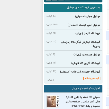
به‌روزترین فروشگاه های موبایل
موبایل جوان
(84 گوشی)
(اصفهان)
موبایل الهی دوست
(102 گوشی)
(اصفهان)
فروشگاه الزهرا
(90 گوشی)
(تهران)
فروشگاه اینترنتی گوگل کالا
(23 گوشی)
(خراسان
رضوی)
موبایل هنرمندان
(9 گوشی)
(تهران)
فروشگاه آترین کالا
(18 گوشی)
(تهران)
فروشگاه خورشید ارتباطات
(22 گوشی)
(اصفهان)
[ ثبت فروشگاه ]
ادامه...
اخبار و خواندنیهای موبایل
معرفی vivo S2 با باتری 7,050
میلی آمپر ساعتی، صفحه‌نمایش
خمیده و بدنه IP68/IP69