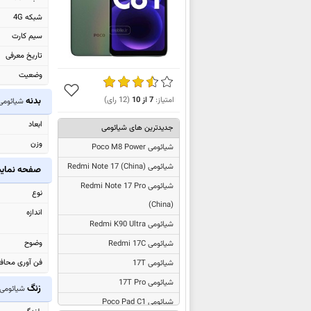
شبکه 4G
سیم کارت
تاریخ معرفی
وضعیت
بدنه
امتیاز:
7
از
10
(
12
رای)
شیائومی co C61
ابعاد
جدیدترین های شیائومی
وزن
شیائومی Poco M8 Power
شیائومی
Redmi Note 17 (China)
صفحه نما
شیائومی
Redmi Note 17 Pro
نوع
(China)
اندازه
شیائومی Redmi K90 Ultra
وضوح
شیائومی Redmi 17C
فن آوری محاف
شیائومی 17T
شیائومی 17T Pro
زنگ
شیائومی oco C61
شیائومی Poco Pad C1