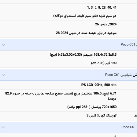
1, 3, 5, 8, 28, 40, 41
دو سیم کارته (نانو سیم کارت, استندبای دوگانه)
2024, مارس 26
موجود در بازار. عرضه شده در مارس 2024 28
Po
168.4x76.3x8.3 میلیمتر (6.63x3.00x0.33 اینچ)
199 گرم (7.05 oz)
یش
شیائومی Poco C61
IPS LCD, 90Hz, 500 nits
6.71 اینچ, 106.5 سانتیمتر مربع (نسبت سطح صفحه نمایش به بدنه در حدود 82.9
درصد)
720x1650 پیکسل (~268 ppi تراکم)
ظ
کورنینگ گوریلا گلس 3
P