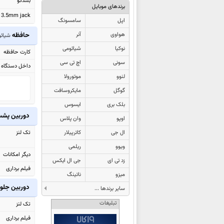
بلندگو
برندهای موبایل
شیائومی 17 Max
3.5mm jack
اپل
سامسونگ
شیائومی Redmi Pad 2 9.7
هواوی
آنر
حافظه
شیائومی Poco C81 Pro
شیائومی 1
نوکیا
شیائومی
شیائومی Poco C81x
کارت حافظه
سونی
اچ تی سی
شیائومی Poco C81
داخل دستگاه
لنوو
موتورولا
شیائومی Redmi K Pad 2
گوگل
مایکروسافت
شیائومی Redmi K90 Max
بلک بری
ایسوس
شیائومی Poco M8s
دوربین پش
اوپو
وان پلاس
شیائومی Redmi R70m
ال جی
کاترپیلار
تک لنز
شیائومی Redmi R70
ویوو
ریلمی
شیائومی Redmi Note 15 Special
دیگر امکانات
زد تی ای
جی ال ایکس
شیائومی Redmi 15a
فیلم برداری
میزو
ناتینگ
شیائومی Poco C85x
دوربین جلو
سایر برندها ...
شیائومی Poco X8 Pro Max
تبلیغات
شیائومی Poco X8 Pro
تک لنز
شیائومی Redmi A7 Pro
فیلم برداری