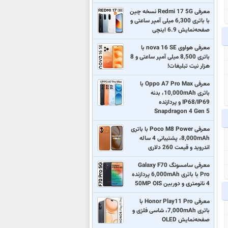
معرفی Redmi 17 5G نسخه چین
با باتری 6,300 میلی آمپر ساعتی و
صفحه‌نمایش 6.9 اینچی
معرفی هواوی nova 16 SE با
باتری 8,500 میلی آمپر ساعتی و 8
هزار نیت تبلیغات!
معرفی Oppo A7 Pro Max با
باتری 10,000mAh، بدنه
IP68/IP69 و پردازنده
Snapdragon 4 Gen 5
معرفی Poco M8 Power با باتری
8,000mAh، پشتیبانی 4 ساله
اندروید و قیمت 260 دلاری
معرفی سامسونگ Galaxy F70
Pro با باتری 6,000mAh پردازنده
4 نانومتری و دوربین 50MP OIS
معرفی Honor Play11 Pro با
باتری 7,000mAh، شاسی فلزی و
صفحه‌نمایش OLED