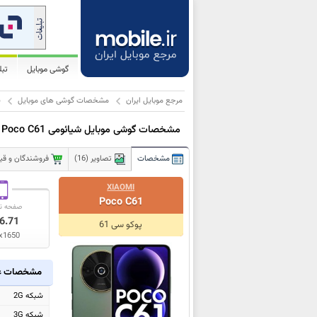
گوشی موبایل
تب
مرجع موبایل ایران
مشخصات گوشی های موبایل
ش
مشخصات گوشی موبایل شیائومی Poco C61
مشخصات
تصاویر (16)
فروشندگان و قیمت
XIAOMI
Poco C61
صفحه ن
6.71
پوکو سی 61
x1650
مشخصات ع
شبکه 2G
شبکه 3G