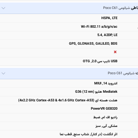
باطی
شیائومی Poco C61
HSPA, LTE
Wi-Fi 802.11 a/b/g/n/ac
5.4, A2DP, LE
GPS, GLONASS, GALILEO, BDS
USB تایپ سی 2.0, OTG
ت
شیائومی Poco C61
اندروید 14, MIUI
Mediatek هلیو G36 (12 nm)
هشت هسته ای (4x2.2 GHz Cortex-A53 & 4x1.6 GHz Cortex-A53)
PowerVR GE8320
رادیو اف ام, ضبط
مشكی, آبی, سبز
اثر انگشت (در کنار), شتاب سنج, قطب نما