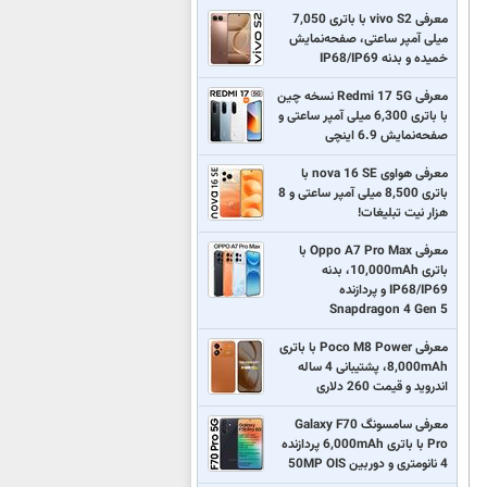
معرفی vivo S2 با باتری 7,050
میلی آمپر ساعتی، صفحه‌نمایش
خمیده و بدنه IP68/IP69
معرفی Redmi 17 5G نسخه چین
با باتری 6,300 میلی آمپر ساعتی و
صفحه‌نمایش 6.9 اینچی
معرفی هواوی nova 16 SE با
باتری 8,500 میلی آمپر ساعتی و 8
هزار نیت تبلیغات!
معرفی Oppo A7 Pro Max با
باتری 10,000mAh، بدنه
IP68/IP69 و پردازنده
Snapdragon 4 Gen 5
معرفی Poco M8 Power با باتری
8,000mAh، پشتیبانی 4 ساله
اندروید و قیمت 260 دلاری
معرفی سامسونگ Galaxy F70
Pro با باتری 6,000mAh پردازنده
4 نانومتری و دوربین 50MP OIS