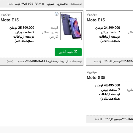
توضیحات:
خاکستری - صورتی - 256GB-RAM 8***دو...
(
ادامه
)
موتورولا
موتورولا
Moto E15
Moto E15
24,899,000 تومان
قیمت:
25,899,000 تومان
انی:
7 ساعت پیش
به روز رسانی:
7 ساعت پیش
توسعه ارتباطات
گارانتی:
توسعه ارتباطات
هما(هماتلکام)
هما(هماتلکام)
خرید آنلاین
توضیحات:
آبی روشن-بنفش-64GB-RAM 2***دوسیم ...
(
ادامه
)
(
ادامه
)
موتورولا
Moto G35
48,495,000 تومان
انی:
7 ساعت پیش
توسعه ارتباطات
هما(هماتلکام)
(
ادامه
)