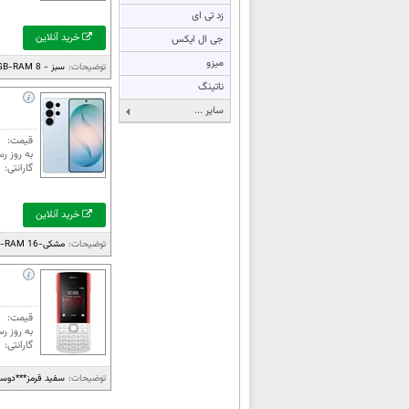
زد تی ای
خرید آنلاین
جی ال ایکس
میزو
توضیحات:
سبز - 256GB-RAM 8***دوسیم کارت***...
ناتینگ
سایر ...
قیمت:
به روز رس
گارانتی:
خرید آنلاین
توضیحات:
مشکی-1TB-RAM 16***دوسیم کارت***ه...
قیمت:
به روز رس
گارانتی:
توضیحات:
سفید قرمز***دوسیم