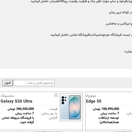
دنظرخود و ساير موارد نظير رنگ و ظرفيت وقیمت روزکالااطمينان حاصل فرماييد
 کوتاه ترین زمان
 و تیپاکس و ماهکس
 لیست فروشگاه موجودنمیباشدبافروشگاه تماس حاصل فرمایید.
تجارت
موتورولا
سامسونگ
Galaxy S26 Ultra
Edge 50
108,999,000 تومان
قیمت:
396,550,000 تومان
انی:
7 ساعت پیش
به روز رسانی:
7 ساعت پیش
توسعه ارتباطات
گارانتی:
با فروشگاه مربوطه تماس
هما(هماتلکام)
گرفته شود.