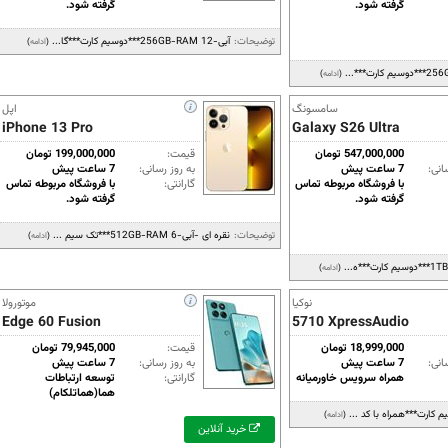
گرفته شود.
گرفته شود.
توضیحات:
آبی-256GB-RAM 12***دوسیم کارت***گا...
(
ادامه
)
(
ادامه
)
سامسونگ
اپل
iPhone 13 Pro
Galaxy S26 Ultra
547,000,000 تومان
قیمت:
199,000,000 تومان
انی:
7 ساعت پیش
به روز رسانی:
7 ساعت پیش
با فروشگاه مربوطه تماس
گارانتی:
با فروشگاه مربوطه تماس
گرفته شود.
گرفته شود.
توضیحات:
نقره ای -آبی-512GB-RAM 6***تک سیم ...
(
ادامه
)
(
ادامه
)
نوکیا
موتورولا
Edge 60 Fusion
5710 XpressAudio
18,999,000 تومان
قیمت:
79,945,000 تومان
انی:
7 ساعت پیش
به روز رسانی:
7 ساعت پیش
همراه سرویس خاورمیانه
گارانتی:
توسعه ارتباطات
هما(هماتلکام)
 کارت***همراه با کد ...
(
ادامه
)
خرید آنلاین