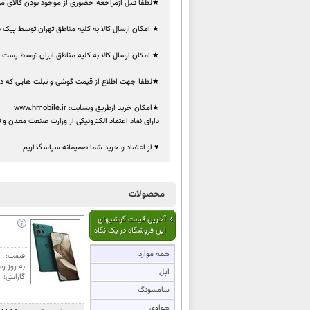
★لطفا قبل ازمراجعه حضوري از موجود بودن كالای مور
★ امکان ارسال کالا به کلیه مناطق تهران توسط پیک در
★ امکان ارسال کالا به کلیه مناطق ایران توسط پست
★لطفا جهت اطلاع از قیمت گوشی و تبلت هایی که در
★امکان خرید ازطریق وبسایت: www.hmobile.ir
دارای نماد اعتماد الکترونیکی از وزارت صنعت معدن و 
♥ از اعتماد و خرید شما صمیمانه سپاسگذاریم
محصولات
آخرین قیمت گوشیهای
این فروشگاه در یک نگاه
همه موارد
قیمت:
به روز رس
اپل
گارانتی:
سامسونگ
هواوی