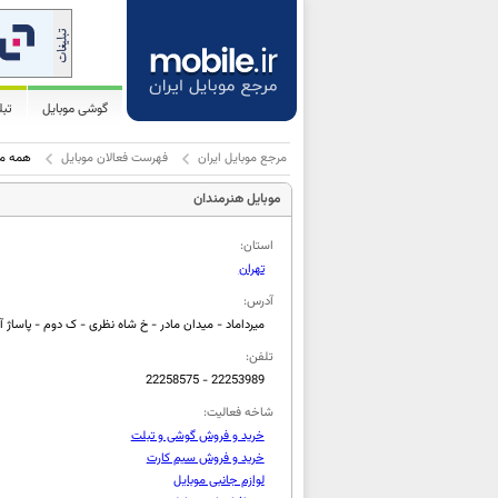
گوشی موبایل
تب
مرجع موبایل ایران
فهرست فعالان موبایل
همه مو
موبایل هنرمندان
استان:
تهران
آدرس:
میرداماد - میدان مادر - خ شاه نظری - ک دوم - پاساژ آرش
تلفن:
22258575 - 22253989
شاخه فعالیت:
خرید و فروش گوشی و تبلت
خرید و فروش سیم کارت
لوازم جانبی موبایل