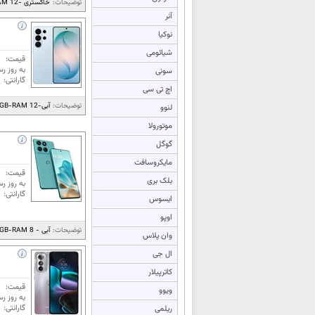
توضیحات:
خاکستری -512GB-RAM 12***دوسیم کار...
آنر
نوکیا
شیائومی
قیمت:
به روز رس
سونی
گارانتی:
اچ تی سی
توضیحات:
آبی-512GB-RAM 12***دوسیم کارت***ه...
لنوو
موتورولا
گوگل
مایکروسافت
قیمت:
بلک بری
به روز رس
گارانتی:
ایسوس
اوپو
توضیحات:
آبی - 256GB-RAM 8***دوسیم کارت***ه...
وان پلاس
ال جی
کاترپیلار
قیمت:
ویوو
به روز رس
گارانتی:
ریلمی