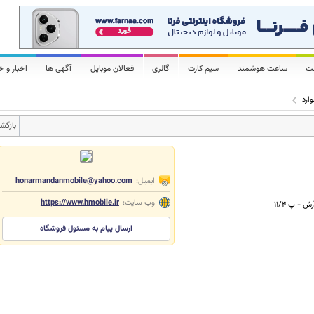
لت
ساعت هوشمند
سیم کارت
گالری
فعالان موبایل
آگهی ها
اخبار و خ
ارد
بازگش
ایمیل:
honarmandanmobile@yahoo.com
وب سایت:
https://www.hmobile.ir
 - پ ۱۱/۴
ارسال پیام به مسئول فروشگاه