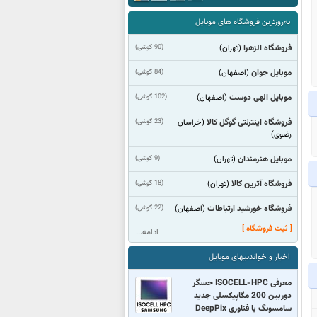
به‌روزترین فروشگاه های موبایل
فروشگاه الزهرا
(90 گوشی)
(تهران)
موبایل جوان
(84 گوشی)
(اصفهان)
موبایل الهی دوست
(102 گوشی)
(اصفهان)
فروشگاه اینترنتی گوگل کالا
(23 گوشی)
(خراسان
رضوی)
موبایل هنرمندان
(9 گوشی)
(تهران)
فروشگاه آترین کالا
(18 گوشی)
(تهران)
فروشگاه خورشید ارتباطات
(22 گوشی)
(اصفهان)
[ ثبت فروشگاه ]
ادامه...
اخبار و خواندنیهای موبایل
معرفی ISOCELL-HPC حسگر
دوربین 200 مگاپیکسلی جدید
سامسونگ با فناوری DeepPix