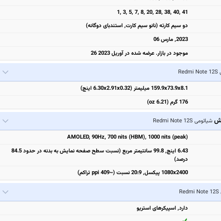
1, 3, 5, 7, 8, 20, 28, 38, 40, 41
دو سیم کارته (نانو سیم کارت, استندبای دوگانه)
2023, مارس 06
موجود در بازار. عرضه شده در آوریل 2023 26
Red
159.9x73.9x8.1 میلیمتر (6.30x2.91x0.32 اینچ)
176 گرم (6.21 oz)
یش
شیائومی Redmi Note 12S
AMOLED, 90Hz, 700 nits (HBM), 1000 nits (peak)
6.43 اینچ, 99.8 سانتیمتر مربع (نسبت سطح صفحه نمایش به بدنه در حدود 84.5
درصد)
1080x2400 پیکسل, 20:9 نسبت (~409 ppi تراکم)
Re
دارد, اسپیکرهای استریو