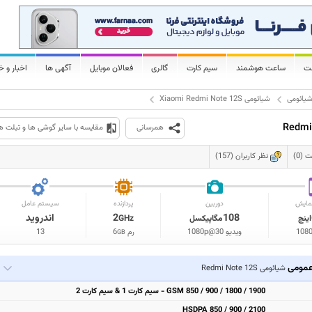
لت
ساعت هوشمند
سیم کارت
گالری
فعالان موبایل
آگهی ها
اخبار و خ
یائومی
شیائومی Xiaomi Redmi Note 12S
همرسانی
مقایسه با سایر گوشی ها و تبلت ه
(0)
نظر کاربران (157)
مایش
دوربین
پردازنده
سیستم عامل
108
2
اندروید
اینچ
مگاپیکسل
GHz
108
ویدیو 1080p@30
رم
6
13
GB
مومی
شیائومی Redmi Note 12S
GSM 850 / 900 / 1800 / 1900 - سیم کارت 1 & سیم کارت 2
HSDPA 850 / 900 / 2100