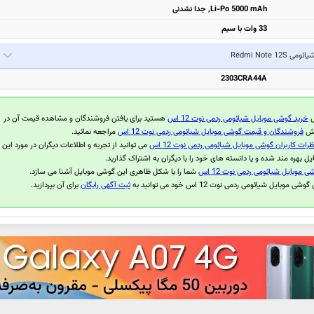
Li-Po 5000 mAh, جدا نشدنی
33 وات با سیم
یائومی Redmi Note 12S
2303CRA44A
ل
خرید گوشی موبایل شیائومی ردمی نوت 12 اس
هستید برای یافتن فروشندگان و مشاهده قیمت آن در
بخش
فروشندگان و قیمت گوشی موبایل شیائومی ردمی نوت 12 اس
مراجعه نمائید.
ظرات کاربران گوشی موبایل شیائومی ردمی نوت 12 اس
می توانید از تجربه و اطلاعات دیگران در مورد این
ل بهره مند شده و یا دانسته های خود را با دیگران به اشتراک گذارید.
 موبایل شیائومی ردمی نوت 12 اس
شما را با شکل ظاهری این گوشی موبایل آشنا می سازد.
 موبایل شیائومی ردمی نوت 12 اس خود می توانید به
ثبت آگهی رایگان
برای آن بپردازید.