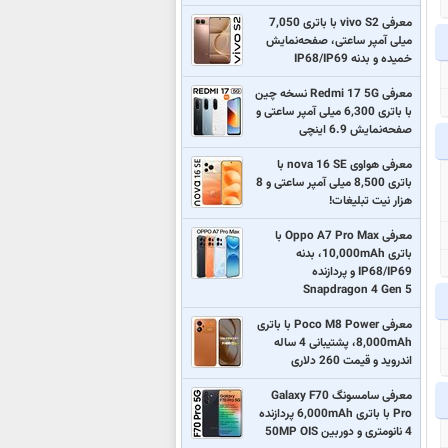
معرفی vivo S2 با باتری 7,050
میلی آمپر ساعتی، صفحه‌نمایش
خمیده و بدنه IP68/IP69
معرفی Redmi 17 5G نسخه چین
با باتری 6,300 میلی آمپر ساعتی و
صفحه‌نمایش 6.9 اینچی
معرفی هواوی nova 16 SE با
باتری 8,500 میلی آمپر ساعتی و 8
هزار نیت تبلیغات!
معرفی Oppo A7 Pro Max با
باتری 10,000mAh، بدنه
IP68/IP69 و پردازنده
Snapdragon 4 Gen 5
معرفی Poco M8 Power با باتری
8,000mAh، پشتیبانی 4 ساله
اندروید و قیمت 260 دلاری
معرفی سامسونگ Galaxy F70
Pro با باتری 6,000mAh پردازنده
4 نانومتری و دوربین 50MP OIS