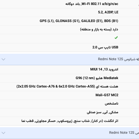
Wi-Fi 802.11 a/b/g/n/ac, باند دوگانه
5.2, A2DP, LE
GPS (L1), GLONASS (G1), GALILEO (E1), BDS (B1)
دارد (بسته به بازار و منطقه)
USB تایپ سی 2.0
ت
شیائومی Redmi Note 12S
اندروید 13, MIUI 14
Mediatek هلیو G96 (12 nm)
هشت هسته ای (2x2.05 GHz Cortex-A76 & 6x2.0 GHz Cortex-A55)
Mali-G57 MC2
نامشخص
مشکی, آبی, سبز صدفی
اثر انگشت (در کنار), شتاب سنج, ژیروسکوپ, حسگر مجاورتی, قطب نما
Redmi No