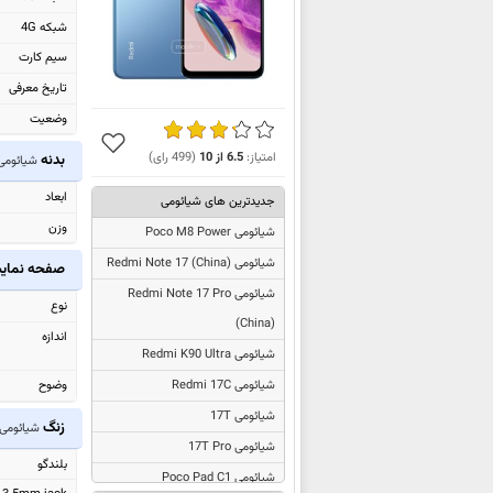
شبکه 4G
سیم کارت
تاریخ معرفی
وضعیت
امتیاز:
6.5
از
10
(
499
رای)
بدنه
شیائومی mi Note 12S
ابعاد
جدیدترین های شیائومی
وزن
شیائومی Poco M8 Power
شیائومی
Redmi Note 17 (China)
صفحه نما
شیائومی
Redmi Note 17 Pro
نوع
(China)
اندازه
شیائومی Redmi K90 Ultra
وضوح
شیائومی Redmi 17C
شیائومی 17T
زنگ
شیائومی dmi Note 12S
شیائومی 17T Pro
بلندگو
شیائومی Poco Pad C1