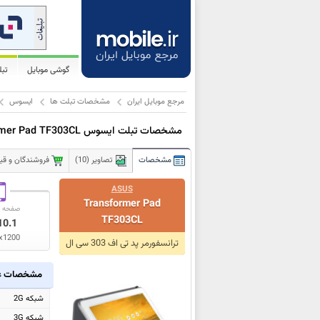
گوشی موبایل
تب
مرجع موبایل ایران
مشخصات تبلت ها
ایسوس
مشخصات تبلت ایسوس Transformer Pad TF303CL
مشخصات
تصاویر (10)
فروشندگان و قیمت
ASUS
Transformer Pad
صفحه ن
TF303CL
10.1
x1200
ترانسفورمر پد تی اف 303 سی ال
مشخصات ع
شبکه 2G
شبکه 3G