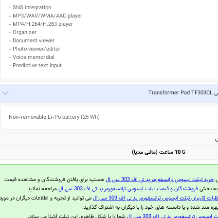
- SNS integration

- MP3/WAV/WMA/AAC player

- MP4/H.264/H.263 player

- Organizer

- Document viewer

- Photo viewer/editor

- Voice memo/dial

- Predictive text input
Transform
Non-removable Li-Po battery (25 Wh)
ش
تا 10 ساعت (مالتی مدیا)
ل
خرید تبلت ایسوس ترانسفورمر پد تی اف 303 سی ال
هستید برای یافتن فروشندگان و مشاهده قیمت
ر به بخش
فروشندگان و قیمت تبلت ایسوس ترانسفورمر پد تی اف 303 سی ال
مراجعه نمائید.
ظرات کاربران تبلت ایسوس ترانسفورمر پد تی اف 303 سی ال
می توانید از تجربه و اطلاعات دیگران در مورد
هره مند شده و یا دانسته های خود را با دیگران به اشتراک گذارید.
ایسوس ترانسفورمر پد تی اف 303 سی ال
شما را با شکل ظاهری این تبلت آشنا می سازد.