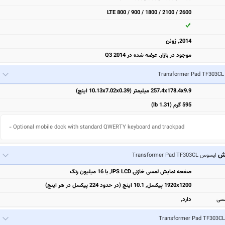
LTE 800 / 900 / 1800 / 2100 / 2600
2014, ژوئن
موجود در بازار. عرضه شده در Q3 2014
T
257.4x178.4x9.9 میلیمتر (10.13x7.02x0.39 اینچ)
595 گرم (1.31 lb)
- Optional mobile dock with standard QWERTY keyboard and trackpad
یش
ایسوس Transformer Pad TF303CL
صفحه نمایش لمسی خازنی IPS LCD, با 16 میلیون رنگ
1920x1200 پیکسل, 10.1 اینچ (در حدود 224 پیکسل در هر اینچ)
مسی
دارد,