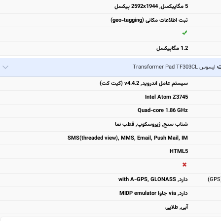
5 مگاپیکسل, 2592x1944 پیکسل
ثبت اطلاعات مکانی (geo-tagging)
1.2 مگاپیکسل
ت
ایسوس Transformer Pad TF303CL
سیستم عامل اندروید, v4.4.2 (کیت کت)
Intel Atom Z3745
Quad-core 1.86 GHz
شتاب سنج, ژیروسکوپ, قطب نما
SMS(threaded view), MMS, Email, Push Mail, IM
HTML5
دارد, with A-GPS, GLONASS
دارد, via جاوا MIDP emulator
آبی, طلایی