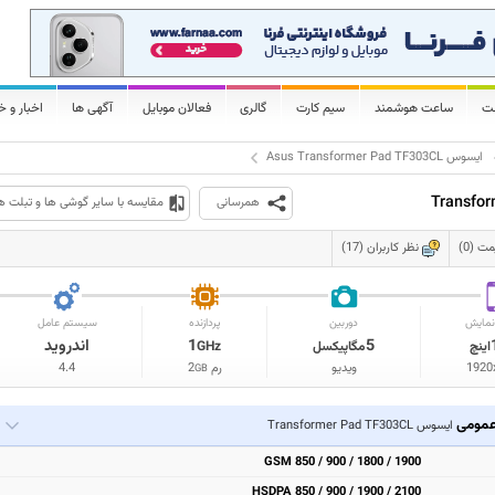
لت
ساعت هوشمند
سیم کارت
گالری
فعالان موبایل
آگهی ها
اخبار و خ
ایسوس Asus Transformer Pad TF303CL
همرسانی
مقایسه با سایر گوشی ها و تبلت ه
 (0)
نظر کاربران (17)
مایش
دوربین
پردازنده
سیستم عامل
5
1
اندروید
اینچ
مگاپیکسل
GHz
1920
ویدیو
رم
2
4.4
GB
مومی
ایسوس Transformer Pad TF303CL
GSM 850 / 900 / 1800 / 1900
HSDPA 850 / 900 / 1900 / 2100