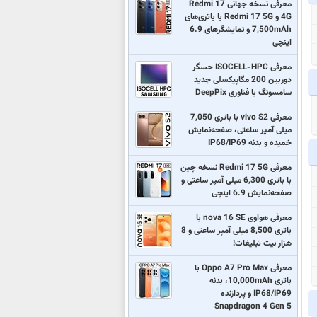
معرفی نسخه جهانی Redmi 17
4G و Redmi 17 5G با باتری‌های
7,500mAh و نمایشگرهای 6.9
اینچی
معرفی ISOCELL-HPC حسگر
دوربین 200 مگاپیکسلی جدید
سامسونگ با فناوری DeepPix
معرفی vivo S2 با باتری 7,050
میلی آمپر ساعتی، صفحه‌نمایش
خمیده و بدنه IP68/IP69
معرفی Redmi 17 5G نسخه چین
با باتری 6,300 میلی آمپر ساعتی و
صفحه‌نمایش 6.9 اینچی
معرفی هواوی nova 16 SE با
باتری 8,500 میلی آمپر ساعتی و 8
هزار نیت تبلیغات!
معرفی Oppo A7 Pro Max با
باتری 10,000mAh، بدنه
IP68/IP69 و پردازنده
Snapdragon 4 Gen 5