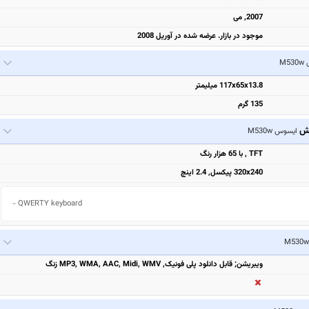
2007, می
موجود در بازار. عرضه شده در آوریل 2008
M5
117x65x13.8 میلیمتر
135 گرم
یش
ایسوس M530w
TFT , با ‬65 هزار رنگ
320x240 پیکسل, 2.4 اینچ
- QWERTY keyboard
ویبریشن; قابل دانلود پلی فونیک, MP3, WMA, AAC, Midi, WMV زنگ