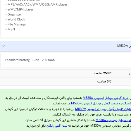
- MP3/AAC/AAC+/WMA/OGG/AMR player

- WMV/MP4 player

- Organizer

- World Clock

- File Manager

- MSN
M53
Standard battery, Li-Ion 1200 mAh
ش
تا 250 ساعت
تا 5 ساعت
ل
خرید گوشی موبایل ایسوس M530w
هستید برای یافتن فروشندگان و مشاهده قیمت آن در بازار به
ندگان و قیمت گوشی موبایل ایسوس M530w
مراجعه نمائید.
ظرات کاربران گوشی موبایل ایسوس M530w
می توانید از تجربه و اطلاعات دیگران در مورد این گوشی
ه مند شده و یا دانسته های خود را با دیگران به اشتراک گذارید.
 موبایل ایسوس M530w
شما را با شکل ظاهری این گوشی موبایل آشنا می سازد.
موبایل ایسوس M530w خود می توانید به
ثبت آگهی رایگان
برای آن بپردازید.