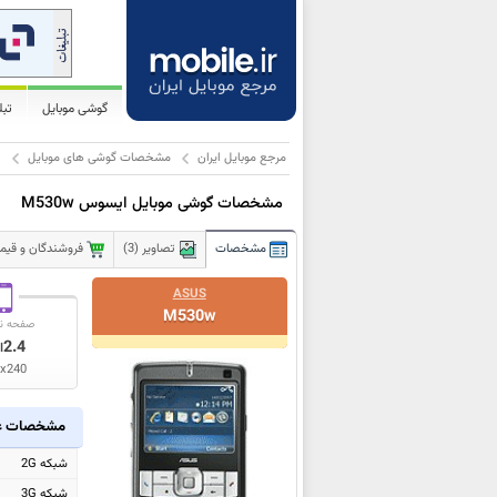
گوشی موبایل
تب
مرجع موبایل ایران
مشخصات گوشی های موبایل
ا
مشخصات گوشی موبایل ایسوس M530w
مشخصات
تصاویر (3)
فروشندگان و قیمت 
ASUS
M530w
صفحه ن
2.4
ا
0x240
مشخصات ع
شبکه 2G
شبکه 3G