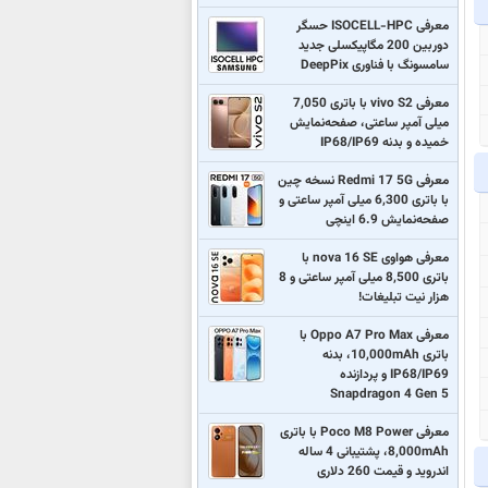
معرفی ISOCELL-HPC حسگر
دوربین 200 مگاپیکسلی جدید
سامسونگ با فناوری DeepPix
معرفی vivo S2 با باتری 7,050
میلی آمپر ساعتی، صفحه‌نمایش
خمیده و بدنه IP68/IP69
معرفی Redmi 17 5G نسخه چین
با باتری 6,300 میلی آمپر ساعتی و
صفحه‌نمایش 6.9 اینچی
معرفی هواوی nova 16 SE با
باتری 8,500 میلی آمپر ساعتی و 8
هزار نیت تبلیغات!
معرفی Oppo A7 Pro Max با
باتری 10,000mAh، بدنه
IP68/IP69 و پردازنده
Snapdragon 4 Gen 5
معرفی Poco M8 Power با باتری
8,000mAh، پشتیبانی 4 ساله
اندروید و قیمت 260 دلاری