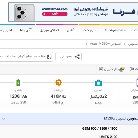
لت
ساعت هوشمند
سیم کارت
گالری
فعالان موبایل
آگهی ها
اخبار و خ
یسوس
ایسوس Asus M530w
همرسانی
مقایسه با سایر گوشی ها و تبلت ه
(0)
نظر کاربران (0)
مایش
دوربین
پردازنده
باطری
1200
416
2
ینچ
مگاپیکسل
MHz
mAh
32
ویدیو
رم
64
250 ساعت
MB
مومی
ایسوس M530w
GSM 900 / 1800 / 1900
UMTS 2100