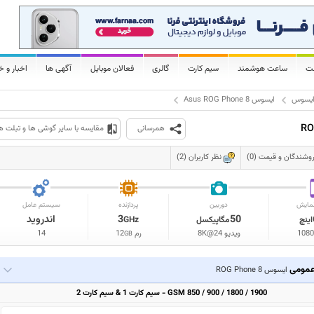
لت
ساعت هوشمند
سیم کارت
گالری
فعالان موبایل
آگهی ها
اخبار و خ
یسوس
ایسوس Asus ROG Phone 8
همرسانی
مقایسه با سایر گوشی ها و تبلت ه
وشندگان و قیمت (0)
نظر کاربران (2)
مایش
دوربین
پردازنده
سیستم عامل
50
3
اندروید
اینچ
مگاپیکسل
GHz
1080
ویدیو 8K@24
رم
12
14
GB
مومی
ایسوس ROG Phone 8
GSM 850 / 900 / 1800 / 1900 - سیم کارت 1 & سیم کارت 2