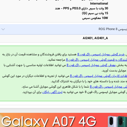
International
30 وات با سیم, دارای PD3.0 و PPS - هند
15 وات بی سیم (Qi)
10W معکوس سیمی
یسوس ROG Phone 8
AI2401, AI2401_A
ل
خرید گوشی موبایل ایسوس راگ فون 8
هستید برای یافتن فروشندگان و مشاهده قیمت آن در بازار به
ندگان و قیمت گوشی موبایل ایسوس راگ فون 8
مراجعه نمائید.
 به بخش
معرفی گوشی موبایل ایسوس راگ فون 8
می توانید اطلاعات اولیه مناسبی را جهت آشنایی با
موبایل بدست آورید.
ظرات کاربران گوشی موبایل ایسوس راگ فون 8
می توانید از تجربه و اطلاعات دیگران در مورد این گوشی
ه مند شده و یا دانسته های خود را با دیگران به اشتراک گذارید.
شی موبایل ایسوس راگ فون 8
شما را با شکل ظاهری این گوشی موبایل آشنا می سازد.
ی موبایل ایسوس راگ فون 8 خود می توانید به
ثبت آگهی رایگان
برای آن بپردازید.