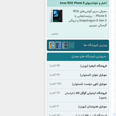
اخبار و خواندنیهای Asus ROG Phone 8
معرفی سری گوشی‌های ROG
Phone 8 – پرچمدارهایی با
Snapdragon 8 Gen 3 و لرزه‌گیر
گیمبالی دوربین
ادامه...
ویترین فروشگاه ها
به‌روزترین فروشگاه های موبایل
فروشگاه الزهرا
(90 گوشی)
(تهران)
موبایل جوان
(84 گوشی)
(اصفهان)
موبایل الهی دوست
(102 گوشی)
(اصفهان)
فروشگاه اینترنتی گوگل کالا
(23 گوشی)
(خراسان
رضوی)
موبایل هنرمندان
(9 گوشی)
(تهران)
فروشگاه آترین کالا
(18 گوشی)
(تهران)