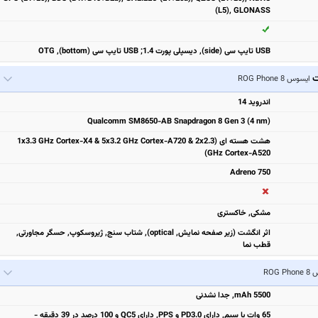
(L5), GLONASS
USB تایپ سی (side), دیسپلی پورت 1.4; USB تایپ سی (bottom), OTG
ت
ایسوس ROG Phone 8
اندروید 14
Qualcomm SM8650-AB Snapdragon 8 Gen 3 (4 nm)
هشت هسته ای (1x3.3 GHz Cortex-X4 & 5x3.2 GHz Cortex-A720 & 2x2.3
GHz Cortex-A520)
Adreno 750
مشکی, خاکستری
اثر انگشت (زیر صفحه نمایش, optical), شتاب سنج, ژیروسکوپ, حسگر مجاورتی,
قطب نما
ROG P
5500 mAh, جدا نشدنی
65 وات با سیم, دارای PD3.0 و PPS, دارای QC5 و 100 درصد در 39 دقیقه -