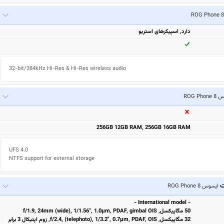
دارد, اسپیکرهای استریو
32-bit/384kHz Hi-Res & Hi-Res wireless audio
ROG Pho
256GB 12GB RAM, 256GB 16GB RAM
UFS 4.0

NTFS support for external storage
ت
ایسوس ROG Phone 8
- International model -
50 مگاپیکسل, f/1.9, 24mm (wide), 1/1.56", 1.0µm, PDAF, gimbal OIS
32 مگاپیکسل, f/2.4, (telephoto), 1/3.2", 0.7µm, PDAF, OIS, زوم اپتیکال 3 برابر