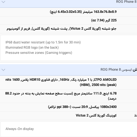
R
163.8x76.8x8.9 میلیمتر (6.45x3.02x0.35 اینچ)
225 گرم (7.94 oz)
جلو شیشه (گوریلا گلس Victus 2), پشت شیشه (گوریلا گلس), فریم از آلومینیوم
IP68 dust/water resistant (up to 1.5m for 30 min)

Illuminated RGB logo (on the back)

Pressure sensitive zones (Gaming triggers)
یش
ایسوس ROG Phone 8
LTPO AMOLED, با 1 میلیارد رنگ, 165Hz, دارای فناوری HDR10 پلاس, 1600 nits
(HBM), 2500 nits (peak)
6.78 اینچ, 111.0 سانتیمتر مربع (نسبت سطح صفحه نمایش به بدنه در حدود 88.2
درصد)
1080x2400 پیکسل, 20:9 نسبت (~388 ppi تراکم)
ظ
کورنینگ گوریلا گلس Victus 2
Always-On display