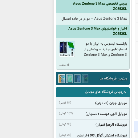
بررسی تخصصی Asus Zenfone 3 Max
ZC553KL
Asus Zenfone 3 Max – دوام در جاده اعتدال
اخبار و خواندنیهای Asus Zenfone 3 Max
ZC553KL
بازگشت ایسوس به ایران با دو
اسمارت‌فون جدید – رونمایی از
Zenfone 3 و Zenfone 3 Max
ادامه...
ویترین فروشگاه ها
به‌روزترین فروشگاه های موبایل
موبایل جوان
(84 گوشی)
(اصفهان)
موبایل الهی دوست
(102 گوشی)
(اصفهان)
فروشگاه الزهرا
(90 گوشی)
(تهران)
فروشگاه اینترنتی گوگل کالا
(23 گوشی)
(خراسان