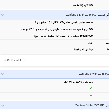
175 گرم (6.17 oz)
یش
ایسوس Zenfone 3 Max ZC553KL
صفحه نمایش لمسی خازنی IPS LCD, با 16 میلیون رنگ
5.5 اینچ (نسبت سطح صفحه نمایش به بدنه در حدود 72.3 درصد)
1080x1920 پیکسل (در حدود 401 پیکسل در هر اینچ)
مسی
دارد,
ظ
پوشش اولئوفوبیک
- ASUS ZenUI 3.0
ویبریشن; MP3, WAV زنگ
Zenfone 3 M