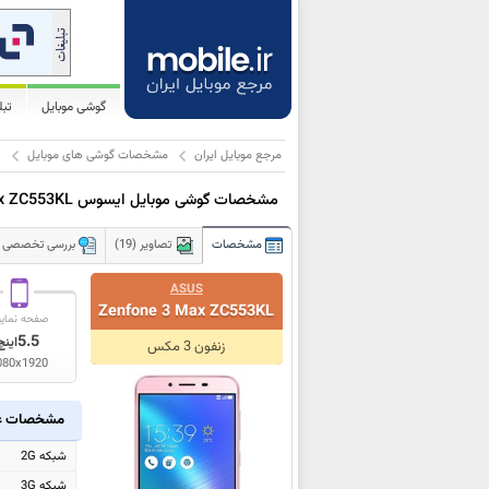
گوشی موبایل
تب
مرجع موبایل ایران
مشخصات گوشی های موبایل
ا
مشخصات گوشی موبایل ایسوس Zenfone 3 Max ZC553KL
مشخصات
تصاویر (19)
بررسی تخصصی
ASUS
Zenfone 3 Max ZC553KL
صفحه نمای
5.5
اینچ
زنفون 3 مکس
080x1920
مشخصات ع
شبکه 2G
شبکه 3G