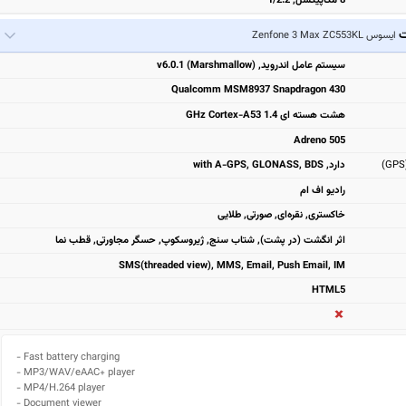
8 مگاپیکسل, f/2.2
ت
ایسوس Zenfone 3 Max ZC553KL
سیستم عامل اندروید, v6.0.1 (Marshmallow)
Qualcomm MSM8937 Snapdragon 430
هشت هسته ای 1.4 GHz Cortex-A53
Adreno 505
دارد, with A-GPS, GLONASS, BDS
رادیو اف ام
خاکستری, نقره‌ای, صورتی, طلایی
اثر انگشت (در پشت), شتاب سنج, ژیروسکوپ, حسگر مجاورتی, قطب نما
SMS(threaded view), MMS, Email, Push Email, IM
HTML5
- Fast battery charging

- MP3/WAV/eAAC+ player

- MP4/H.264 player

- Document viewer
