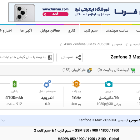
لت
ساعت هوشمند
سیم کارت
گالری
فعالان موبایل
آگهی ها
اخبار و خ
یسوس
ایسوس Asus Zenfone 3 Max ZC553KL
همرسانی
مقایسه با سایر گوشی ها و تبلت ه
فروشندگان و قیمت (0)
نظر کاربران (153)
ش
دوربین
پردازنده
سیستم عامل
باطری
16
1
اندروید
4100
مگاپیکسل
GHz
mAh
1
ویدیو 1080p@30
رم
4
6.0
912 ساعت
GB
مومی
ایسوس Zenfone 3 Max ZC553KL
GSM 850 / 900 / 1800 / 1900 - سیم کارت 1 & سیم کارت 2
HSDPA 850 / 900 / 1900 / 2100 - Global