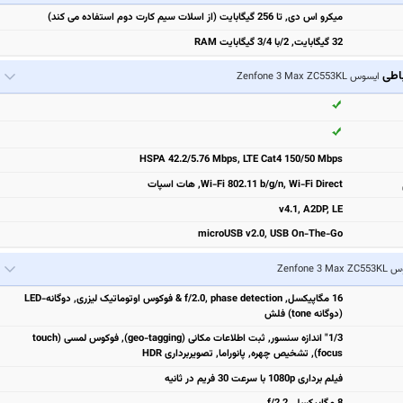
میکرو اس دی, تا 256 گیگابایت (از اسلات سیم کارت دوم استفاده می کند)
32 گیگابایت, 2/با 3/4 گیگابایت RAM
باطی
ایسوس Zenfone 3 Max ZC553KL
HSPA 42.2/5.76 Mbps, LTE Cat4 150/50 Mbps
Wi-Fi 802.11 b/g/n, Wi-Fi Direct, هات اسپات
v4.1, A2DP, LE
microUSB v2.0, USB On-The-Go
Zenfone 3 Ma
16 مگاپیکسل, f/2.0, phase detection & فوکوس اوتوماتیک لیزری, دوگانه-LED
(دوگانه tone) فلش
1/3" اندازه سنسور, ثبت اطلاعات مکانی (geo-tagging), فوکوس لمسی (touch
focus), تشخیص چهره, پانوراما, تصویربرداری HDR
فیلم برداری 1080p با سرعت 30 فریم در ثانیه