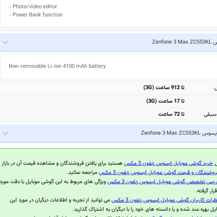
- Photo/video editor

- Power Bank function
Zenfone 
Non-removable Li-Ion 4100 mAh battery
ش
تا 912 ساعت (3G)
تا 17 ساعت (3G)
سیقی
تا 72 ساعت
سوس Zenfone 3 Max ZC553KL
ل
خرید گوشی موبایل ایسوس زنفون 3 مکس
هستید برای یافتن فروشندگان و مشاهده قیمت آن در بازار
روشندگان و قیمت گوشی موبایل ایسوس زنفون 3 مکس
مراجعه نمائید.
ررسی تخصصی گوشی موبایل ایسوس زنفون 3 مکس
ویژگی های مربوط به این گوشی موبایل با دقت مورد
ار گرفته.
ظرات کاربران گوشی موبایل ایسوس زنفون 3 مکس
می توانید از تجربه و اطلاعات دیگران در مورد این
ل بهره مند شده و یا دانسته های خود را با دیگران به اشتراک گذارید.