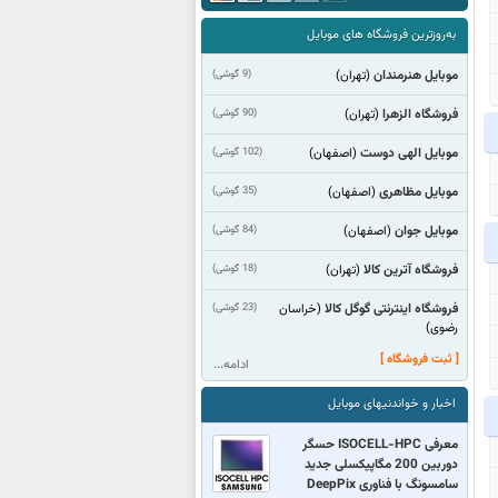
به‌روزترین فروشگاه های موبایل
موبایل هنرمندان
(9 گوشی)
(تهران)
فروشگاه الزهرا
(90 گوشی)
(تهران)
موبایل الهی دوست
(102 گوشی)
(اصفهان)
موبایل مظاهری
(35 گوشی)
(اصفهان)
موبایل جوان
(84 گوشی)
(اصفهان)
فروشگاه آترین کالا
(18 گوشی)
(تهران)
فروشگاه اینترنتی گوگل کالا
(23 گوشی)
(خراسان
رضوی)
[ ثبت فروشگاه ]
ادامه...
اخبار و خواندنیهای موبایل
معرفی ISOCELL-HPC حسگر
دوربین 200 مگاپیکسلی جدید
سامسونگ با فناوری DeepPix