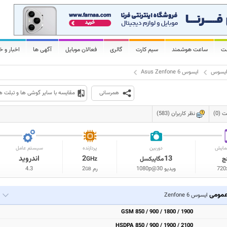
لت
ساعت هوشمند
سیم کارت
گالری
فعالان موبایل
آگهی ها
اخبار و خ
یسوس
ایسوس Asus Zenfone 6
همرسانی
مقایسه با سایر گوشی ها و تبلت ه
(0)
نظر کاربران (583)
مایش
دوربین
پردازنده
سیستم عامل
13
2
اندروید
نچ
مگاپیکسل
GHz
720
ویدیو 1080p@30
رم
2
4.3
GB
مومی
ایسوس Zenfone 6
GSM 850 / 900 / 1800 / 1900
HSDPA 850 / 900 / 1900 / 2100