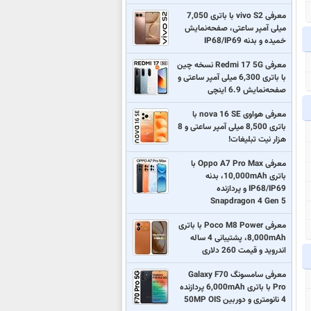
معرفی vivo S2 با باتری 7,050
میلی آمپر ساعتی، صفحه‌نمایش
خمیده و بدنه IP68/IP69
معرفی Redmi 17 5G نسخه چین
با باتری 6,300 میلی آمپر ساعتی و
صفحه‌نمایش 6.9 اینچی
معرفی هواوی nova 16 SE با
باتری 8,500 میلی آمپر ساعتی و 8
هزار نیت تبلیغات!
معرفی Oppo A7 Pro Max با
باتری 10,000mAh، بدنه
IP68/IP69 و پردازنده
Snapdragon 4 Gen 5
معرفی Poco M8 Power با باتری
8,000mAh، پشتیبانی 4 ساله
اندروید و قیمت 260 دلاری
معرفی سامسونگ Galaxy F70
Pro با باتری 6,000mAh پردازنده
4 نانومتری و دوربین 50MP OIS