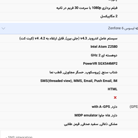
فیلم برداری 1080p با سرعت 30 فریم در ثانیه
2 مگاپیکسل
ت
ایسوس Zenfone 6
سیستم عامل اندروید, v4.3 (جلی بین), قابل ارتقاء به v4 .4.2 (کیت کت)
Intel Atom Z2580
دوهسته ای 2 GHz
PowerVR SGX544MP2
شتاب سنج, ژیروسکوپ, حسگر مجاورتی, قطب نما
SMS(threaded view), MMS, Email, Push Email, IM
HTML
دارد, with A-GPS
دارد, via جاوا MIDP emulator
مشکی ذغالی, سفيد صدفی, قرمز, طلایی
- SNS integration
