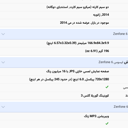
دو سیم کارته (میکرو سیم کارت, استندبای دوگانه)
2014, ژانویه
موجود در بازار. عرضه شده در می 2014
166.9x84.3x9.9 میلیمتر (6.57x3.32x0.39 اینچ)
196 گرم (6.91 oz)
یش
ایسوس Zenfone 6
صفحه نمایش لمسی خازنی IPS, با 16 میلیون رنگ
720x1280 پیکسل, 6.0 اینچ (در حدود 245 پیکسل در هر اینچ)
مسی
ظ
کورنینگ گوریلا گلس 3
ویبریشن, MP3 زنگ