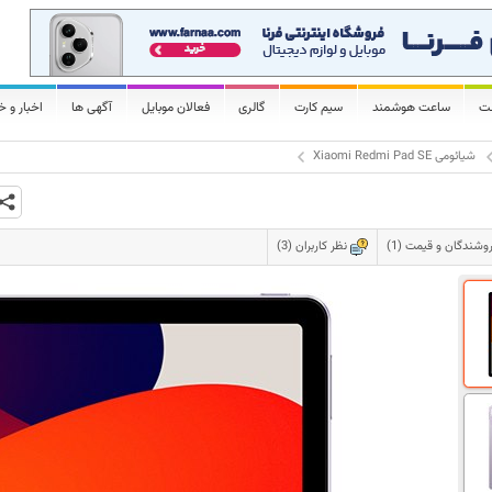
لت
ساعت هوشمند
سیم کارت
گالری
فعالان موبایل
آگهی ها
اخبار و خ
شیائومی Xiaomi Redmi Pad SE
وشندگان و قیمت (1)
نظر کاربران (3)