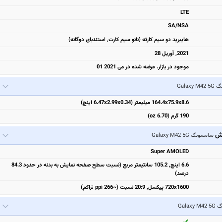
LTE
SA/NSA
هایبرید دو سیم کارته (نانو سیم کارت, استندبای دوگانه)
2021, آوریل 28
موجود در بازار. عرضه شده در می 2021 01
Galaxy
164.4x75.9x8.6 میلیمتر (6.47x2.99x0.34 اینچ)
190 گرم (6.70 oz)
یش
سامسونگ Galaxy M42 5G
Super AMOLED
6.6 اینچ, 105.2 سانتیمتر مربع (نسبت سطح صفحه نمایش به بدنه در حدود 84.3
درصد)
720x1600 پیکسل, 20:9 نسبت (~266 ppi تراکم)
Galax