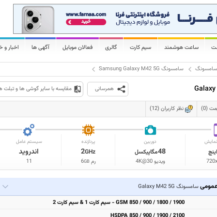
لت
ساعت هوشمند
سیم کارت
گالری
فعالان موبایل
آگهی ها
اخبار و خ
امسونگ
سامسونگ Samsung Galaxy M42 5G
همرسانی
مقایسه با سایر گوشی ها و تبلت ه
 (0)
نظر کاربران (12)
مایش
دوربین
پردازنده
سیستم عامل
48
2
اندروید
ینچ
مگاپیکسل
GHz
720
ویدیو 4K@30
رم
6
11
GB
مومی
سامسونگ Galaxy M42 5G
GSM 850 / 900 / 1800 / 1900 - سیم کارت 1 & سیم کارت 2
HSDPA 850 / 900 / 1900 / 2100