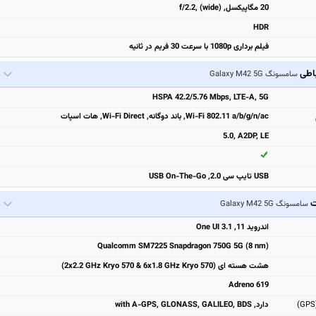
20 مگاپیکسل, f/2.2, (wide)
HDR
فیلم برداری 1080p با سرعت 30 فریم در ثانیه
باطی
سامسونگ Galaxy M42 5G
HSPA 42.2/5.76 Mbps, LTE-A, 5G
Wi-Fi 802.11 a/b/g/n/ac, باند دوگانه, Wi-Fi Direct, هات اسپات
5.0, A2DP, LE
USB تایپ سی 2.0, USB On-The-Go
ت
سامسونگ Galaxy M42 5G
اندروید 11, One UI 3.1
Qualcomm SM7225 Snapdragon 750G 5G (8 nm)
هشت هسته ای (2x2.2 GHz Kryo 570 & 6x1.8 GHz Kryo 570)
Adreno 619
دارد, with A-GPS, GLONASS, GALILEO, BDS