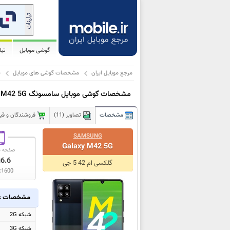
گوشی موبایل
تب
مرجع موبایل ایران
مشخصات گوشی های موبایل
س
مشخصات گوشی موبایل سامسونگ Galaxy M42 5G
مشخصات
تصاویر (11)
فروشندگان و قیمت
SAMSUNG
Galaxy M42 5G
صفحه ن
6.6
ا
گلکسی ام 42 5 جی
x1600
مشخصات ع
شبکه 2G
شبکه 3G