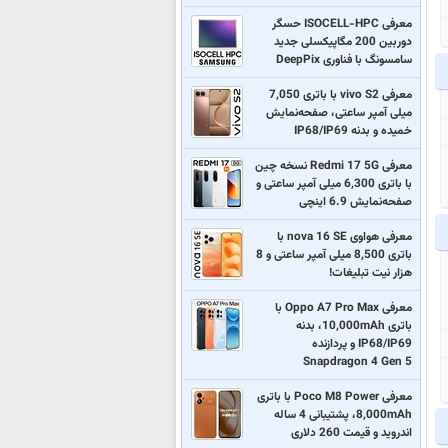
معرفی ISOCELL-HPC حسگر
دوربین 200 مگاپیکسلی جدید
سامسونگ با فناوری DeepPix
معرفی vivo S2 با باتری 7,050
میلی آمپر ساعتی، صفحه‌نمایش
خمیده و بدنه IP68/IP69
معرفی Redmi 17 5G نسخه چین
با باتری 6,300 میلی آمپر ساعتی و
صفحه‌نمایش 6.9 اینچی
معرفی هواوی nova 16 SE با
باتری 8,500 میلی آمپر ساعتی و 8
هزار نیت تبلیغات!
معرفی Oppo A7 Pro Max با
باتری 10,000mAh، بدنه
IP68/IP69 و پردازنده
Snapdragon 4 Gen 5
معرفی Poco M8 Power با باتری
8,000mAh، پشتیبانی 4 ساله
اندروید و قیمت 260 دلاری