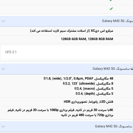
Galaxy M42 5
میکرو اس دیXC (از اسلات مشترک سیم کارت استفاده می کند)
128GB 6GB RAM, 128GB 8GB RAM
UFS 2.1
ت
سامسونگ Galaxy M42 5G
48 مگاپیکسل, f/1.8, (wide), 1/2.0", 0.8µm, PDAF
8 مگاپیکسل, f/2.2, 123˚ (ultrawide)
5 مگاپیکسل, f/2.4, (macro)
5 مگاپیکسل, f/2.4, (depth)
فلش LED, پانوراما, تصویربرداری HDR
4Kبا سرعت 30 فریم در ثانیه, فیلم برداری 1080p با سرعت 30 فریم در ثانیه, فیلم
برداری 720p با سرعت 480 فریم در ثانیه
سامسونگ Galaxy M42 5G