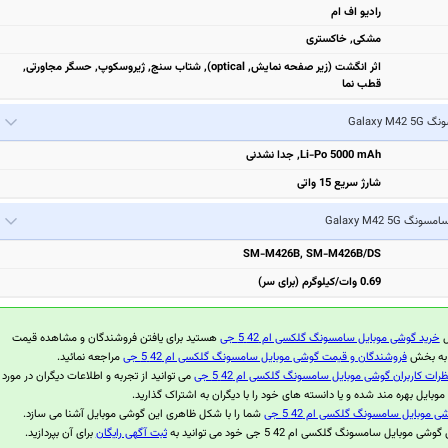
رادیو اف ام
مشکی, خاکستری
اثر انگشت (زیر صفحه نمایش, optical), شتاب سنج, ژیروسکوپ, حسگر مجاورتی,
قطب نما
Galaxy M42
Li-Po 5000 mAh, جدا نشدنی
شارژ سریع 15 واتی
امسونگ Galaxy M42 5G
SM-M426B, SM-M426B/DS
0.69 وات/کیلوگرم (برای سر)
ل
خرید گوشی موبایل سامسونگ گلکسی ام 42 5 جی
هستید برای یافتن فروشندگان و مشاهده قیمت
ر به بخش
فروشندگان و قیمت گوشی موبایل سامسونگ گلکسی ام 42 5 جی
مراجعه نمائید.
ظرات کاربران گوشی موبایل سامسونگ گلکسی ام 42 5 جی
می توانید از تجربه و اطلاعات دیگران در مورد
وبایل بهره مند شده و یا دانسته های خود را با دیگران به اشتراک گذارید.
ی موبایل سامسونگ گلکسی ام 42 5 جی
شما را با شکل ظاهری این گوشی موبایل آشنا می سازد.
 موبایل سامسونگ گلکسی ام 42 5 جی خود می توانید به
ثبت آگهی رایگان
برای آن بپردازید.