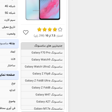
شبکه 4G
شبکه 5G
سیم کارت
تاریخ معرفی
وضعیت
امتیاز:
7.5
از
10
(
298
رای)
بدنه
سامسونگ y M54
جدیدترین های سامسونگ
ابعاد
سامسونگ Galaxy F70 Pro
وزن
سامسونگ Galaxy Watch9
ساختار
سامسونگ Galaxy Watch Ultra2
سامسونگ Galaxy Z Flip8
صفحه نما
سامسونگ Galaxy Z Fold8 Ultra
نوع
سامسونگ Galaxy Z Fold8
اندازه
سامسونگ Galaxy M47
وضوح
سامسونگ Galaxy A27
فن آوری محاف
سامسونگ Galaxy M17e