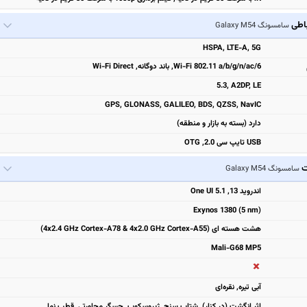
باطی
سامسونگ Galaxy M54
HSPA, LTE-A, 5G
Wi-Fi 802.11 a/b/g/n/ac/6, باند دوگانه, Wi-Fi Direct
5.3, A2DP, LE
GPS, GLONASS, GALILEO, BDS, QZSS, NavIC
دارد (بسته به بازار و منطقه)
USB تایپ سی 2.0, OTG
ت
سامسونگ Galaxy M54
اندروید 13, One UI 5.1
Exynos 1380 (5 nm)
هشت هسته ای (4x2.4 GHz Cortex-A78 & 4x2.0 GHz Cortex-A55)
Mali-G68 M‍P5
آبی تیره, نقره‌ای
اثر انگشت (در کنار), شتاب سنج, ژیروسکوپ, حسگر مجاورتی, قطب نما