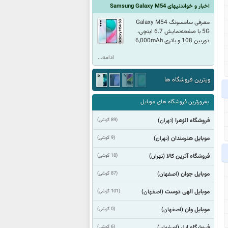
اخبار و خواندنیهای Samsung Galaxy M54
معرفی سامسونگ Galaxy M54
5G با صفحه‌نمایش 6.7 اینچی،
دوربین 108 و باتری 6,000mAh
ادامه...
ویترین فروشگاه ها
به‌روزترین فروشگاه های موبایل
فروشگاه الزهرا
(89 گوشی)
(تهران)
موبایل هنرمندان
(9 گوشی)
(تهران)
فروشگاه آترین کالا
(18 گوشی)
(تهران)
موبایل جوان
(87 گوشی)
(اصفهان)
موبایل الهی دوست
(101 گوشی)
(اصفهان)
موبایل وان
(0 گوشی)
(اصفهان)
فروشگاه اپل
(6 گوشی)
(اصفهان)