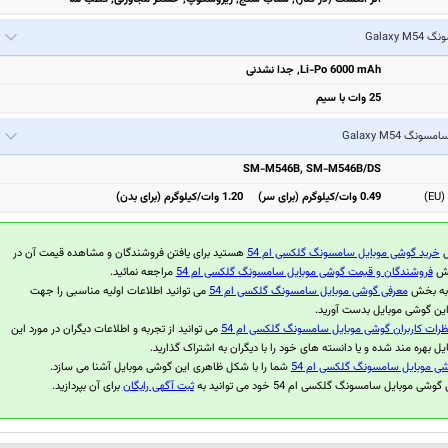
Galaxy M
Li-Po 6000 mAh, جدا نشدنی
25 وات با سیم
امسونگ Galaxy M54
SM-M546B, SM-M546B/DS
)
0.49 وات/کیلوگرم (برای سر) 1.20 وات/کیلوگرم (برای بدن)
ل
خرید گوشی موبایل سامسونگ گلکسی ام 54
هستید برای یافتن فروشندگان و مشاهده قیمت آن در
بخش
فروشندگان و قیمت گوشی موبایل سامسونگ گلکسی ام 54
مراجعه نمائید.
 به بخش
معرفی گوشی موبایل سامسونگ گلکسی ام 54
می توانید اطلاعات اولیه مناسبی را جهت
این گوشی موبایل بدست آورید.
ظرات کاربران گوشی موبایل سامسونگ گلکسی ام 54
می توانید از تجربه و اطلاعات دیگران در مورد این
ل بهره مند شده و یا دانسته های خود را با دیگران به اشتراک گذارید.
شی موبایل سامسونگ گلکسی ام 54
شما را با شکل ظاهری این گوشی موبایل آشنا می سازد.
ی موبایل سامسونگ گلکسی ام 54 خود می توانید به
ثبت آگهی رایگان
برای آن بپردازید.