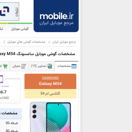
گوشی موبایل
تب
مرجع موبایل ایران
مشخصات گوشی های موبایل
س
مشخصات گوشی موبایل سامسونگ Galaxy M54
مشخصات
تصاویر (15)
معرفی
فر
SAMSUNG
Galaxy M54
صفحه ن
6.7
ا
گلکسی ام 54
x2400
مشخصات ع
شبکه 2G
شبکه 3G