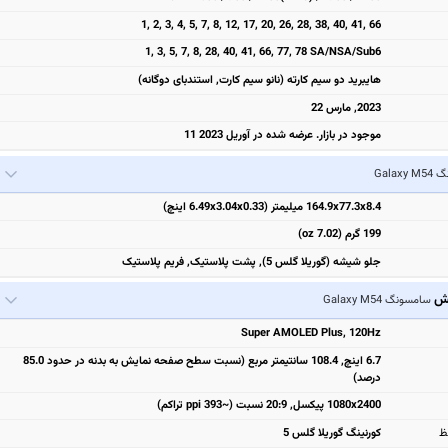
1, 2, 3, 4, 5, 7, 8, 12, 17, 20, 26, 28, 38, 40, 41, 66
1, 3, 5, 7, 8, 28, 40, 41, 66, 77, 78 SA/NSA/Sub6
هایبرید دو سیم کارته (نانو سیم کارت, استندبای دوگانه)
2023, مارس 22
موجود در بازار. عرضه شده در آوریل 2023 11
Galax
164.9x77.3x8.4 میلیمتر (6.49x3.04x0.33 اینچ)
199 گرم (7.02 oz)
جلو شیشه (گوریلا گلس 5), پشت پلاستیک, فریم پلاستیک
یش
سامسونگ Galaxy M54
Super AMOLED Plus, 120Hz
6.7 اینچ, 108.4 سانتیمتر مربع (نسبت سطح صفحه نمایش به بدنه در حدود 85.0
درصد)
1080x2400 پیکسل, 20:9 نسبت (~393 ppi تراکم)
ظ
کورنینگ گوریلا گلس 5