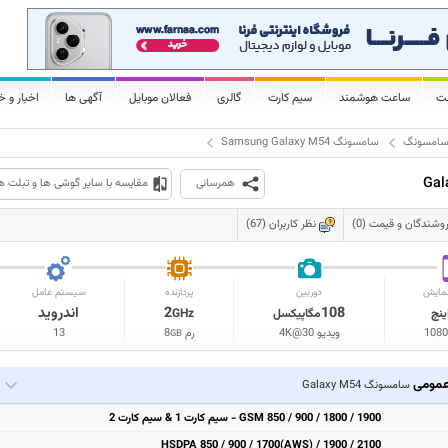
لت
ساعت هوشمند
سیم کارت
گالری
فعالان موبایل
آگهی ها
اخبار و خ
امسونگ
سامسونگ Samsung Galaxy M54
همرسانی
مقایسه با سایر گوشی ها و تبلت ه
وشندگان و قیمت (0)
نظر کاربران (67)
مایش
دوربین
پردازنده
سیستم عامل
108
2
اندروید
ینچ
مگاپیکسل
GHz
1080
ویدیو 4K@30
رم
8
13
GB
مومی
سامسونگ Galaxy M54
GSM 850 / 900 / 1800 / 1900 - سیم کارت 1 & سیم کارت 2
HSDPA 850 / 900 / 1700(AWS) / 1900 / 2100