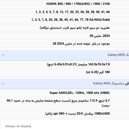
HSDPA 850 / 900 / 1700(AWS) / 1900 / 2100
1, 2, 3, 4, 5, 7, 8, 12, 17, 20, 25, 26, 28, 38, 40, 41, 66
1, 3, 5, 7, 8, 20, 28, 38, 40, 41, 66, 77, 78 SA/NSA/Sub6
هایبرید دو سیم کارته (نانو سیم کارت, استندبای دوگانه)
2024, مارس 28
موجود در بازار. عرضه شده در مارس 2024 28
Galax
163.9x76.5x7.8 میلیمتر (6.45x3.01x0.31 اینچ)
180 گرم (6.35 oz)
یش
سامسونگ Galaxy M55
Super AMOLED+, 120Hz, 1000 nits (HBM)
6.7 اینچ, 112.9 سانتیمتر مربع (نسبت سطح صفحه نمایش به بدنه در حدود 90.1
درصد)
1080x2400 پیکسل, 20:9 نسبت (~385 ppi تراکم)
Always-on display