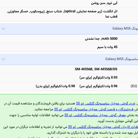
آبی تیره, سبز روشن
اثر انگشت (زیر صفحه نمایش, optical), شتاب سنج, ژیروسکوپ, حسگر مجاورتی,
قطب نما
Galaxy M
5000 mAh, جدا نشدنی
45 وات با سیم
امسونگ Galaxy M55
SM-M556B, SM-M556B/DS
0.93 وات/کیلوگرم (برای سر)
)
0.96 وات/کیلوگرم (برای سر) 0.98 وات/کیلوگرم (برای بدن)
ل
خرید گوشی موبایل سامسونگ گلکسی ام 55
هستید برای یافتن فروشندگان و مشاهده قیمت آن در
بخش
فروشندگان و قیمت گوشی موبایل سامسونگ گلکسی ام 55
مراجعه نمائید.
 به بخش
معرفی گوشی موبایل سامسونگ گلکسی ام 55
می توانید اطلاعات اولیه مناسبی را جهت
این گوشی موبایل بدست آورید.
ظرات کاربران گوشی موبایل سامسونگ گلکسی ام 55
می توانید از تجربه و اطلاعات دیگران در مورد این
ل بهره مند شده و یا دانسته های خود را با دیگران به اشتراک گذارید.