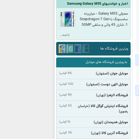
اخبار و خواندنیهای Samsung Galaxy M55
معرفی Galaxy M55 - میان‌رده
سامسونگ با Snapdragon 7 Gen
1، شارژر 45 واتی و سلفی 50MP
ادامه...
ویترین فروشگاه ها
به‌روزترین فروشگاه های موبایل
موبایل جوان
(84 گوشی)
(اصفهان)
موبایل الهی دوست
(102 گوشی)
(اصفهان)
فروشگاه الزهرا
(90 گوشی)
(تهران)
فروشگاه اینترنتی گوگل کالا
(23 گوشی)
(خراسان
رضوی)
موبایل هنرمندان
(9 گوشی)
(تهران)
فروشگاه آترین کالا
(18 گوشی)
(تهران)