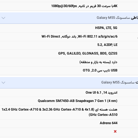
4Kبا سرعت 30 فریم در ثانیه, 1080p@30/60fps
باطی
سامسونگ Galaxy M55
HSPA, LTE, 5G
Wi-Fi 802.11 a/b/g/n/ac/6, باند دوگانه, Wi-Fi Direct
5.2, A2DP, LE
GPS, GALILEO, GLONASS, BDS, QZSS
دارد (بسته به بازار و منطقه)
USB تایپ سی 2.0, OTG
ت
سامسونگ Galaxy M55
اندروید 14, One UI 6.1
Qualcomm SM7450-AB Snapdragon 7 Gen 1 (4 nm)
هشت هسته ای (1x2.4 GHz Cortex-A710 & 3x2.36 GHz Cortex-A710 & 4x1.8
GHz Cortex-A510)
Adreno 644