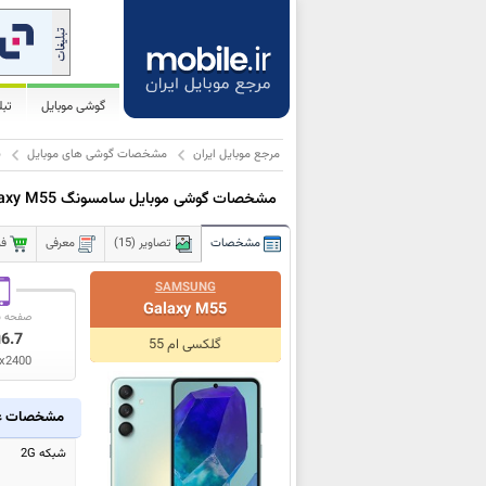
گوشی موبایل
تب
مرجع موبایل ایران
مشخصات گوشی های موبایل
س
مشخصات گوشی موبایل سامسونگ Galaxy M55
مشخصات
تصاویر (15)
معرفی
فر
SAMSUNG
Galaxy M55
صفحه ن
6.7
ا
گلکسی ام 55
x2400
مشخصات ع
شبکه 2G