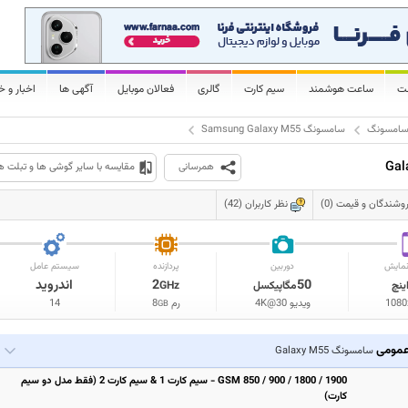
لت
ساعت هوشمند
سیم کارت
گالری
فعالان موبایل
آگهی ها
اخبار و خ
امسونگ
سامسونگ Samsung Galaxy M55
همرسانی
مقایسه با سایر گوشی ها و تبلت ه
وشندگان و قیمت (0)
نظر کاربران (42)
مایش
دوربین
پردازنده
سیستم عامل
50
2
اندروید
ینچ
مگاپیکسل
GHz
1080
ویدیو 4K@30
رم
8
14
GB
مومی
سامسونگ Galaxy M55
GSM 850 / 900 / 1800 / 1900 - سیم کارت 1 & سیم کارت 2 (فقط مدل دو سیم
کارت)