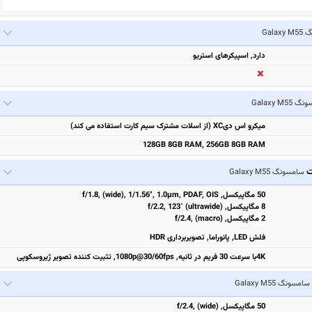
Gala
دارد, اسپیکرهای استریو
Galaxy M55
میکرو اس دیXC (از اسلات مشترک سیم کارت استفاده می کند)
128GB 8GB RAM, 256GB 8GB RAM
ت
سامسونگ Galaxy M55
50 مگاپیکسل, f/1.8, (wide), 1/1.56", 1.0µm, PDAF, OIS
8 مگاپیکسل, f/2.2, 123˚ (ultrawide)
2 مگاپیکسل, f/2.4, (macro)
فلش LED, پانوراما, تصویربرداری HDR
4Kبا سرعت 30 فریم در ثانیه, 1080p@30/60fps, تثبیت‌ کننده تصویر ژیروسکوپی
سامسونگ Galaxy M55
50 مگاپیکسل, f/2.4, (wide)