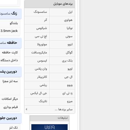
برندهای موبایل
سامسونگ Galaxy A37
اپل
سامسونگ
سامسونگ Galaxy A57
زنگ
سامسونگ xy M55
هواوی
آنر
سامسونگ Galaxy S26 Ultra
بلندگو
نوکیا
شیائومی
سامسونگ
Galaxy S26+
3.5mm jack
سونی
اچ تی سی
سامسونگ Galaxy S26
حافظه
سامسونگ 
لنوو
موتورولا
سامسونگ Galaxy F70e
گوگل
مایکروسافت
کارت حافظه
سامسونگ Galaxy A07
داخل دستگاه
بلک بری
ایسوس
سامسونگ Galaxy Z TriFold
اوپو
وان پلاس
سامسونگ Galaxy M17
دوربین پش
ال جی
کاترپیلار
سامسونگ Galaxy F07
سه لنز مجزا
ویوو
ریلمی
سامسونگ Galaxy M07
زد تی ای
جی ال ایکس
سامسونگ Galaxy A17 4G
دیگر امکانات
میزو
ناتینگ
سامسونگ Galaxy Tab A11
فیلم برداری
سایر برندها ...
سامسونگ Galaxy F17
دوربین جلو
تبلیغات
سامسونگ Galaxy Tab S11 Ultra
سامسونگ Galaxy Tab S11
تک لنز