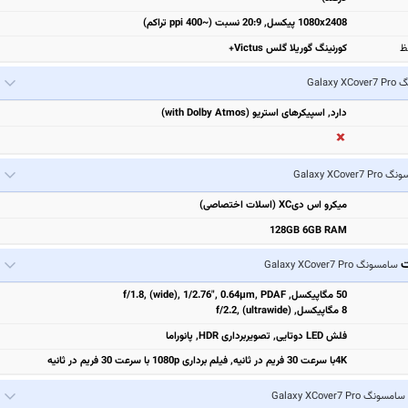
1080x2408 پیکسل, 20:9 نسبت (~400 ppi تراکم)
ظ
کورنینگ گوریلا گلس Victus+
Galaxy 
دارد, اسپیکرهای استریو (with Dolby Atmos)
Galaxy XCover7 
میکرو اس دیXC (اسلات اختصاصی)
128GB 6GB RAM
ت
سامسونگ Galaxy XCover7 Pro
50 مگاپیکسل, f/1.8, (wide), 1/2.76", 0.64µm, PDAF
8 مگاپیکسل, f/2.2, (ultrawide)
فلش LED دوتایی, تصویربرداری HDR, پانوراما
4Kبا سرعت 30 فریم در ثانیه, فیلم برداری 1080p با سرعت 30 فریم در ثانیه
سامسونگ Galaxy XCover7 Pro