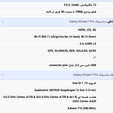
13 مگاپیکسل, f/2.2, (wide)
فیلم برداری 1080p با سرعت 30 فریم در ثانیه
باطی
سامسونگ Galaxy XCover7 Pro
HSPA, LTE, 5G
Wi-Fi 802.11 a/b/g/n/ac/6e, tri-band, Wi-Fi Direct
5.4, A2DP, LE
GPS, GLONASS, BDS, GALILEO, QZSS
USB تایپ سی 3.2, شارژ connector pins
ت
سامسونگ Galaxy XCover7 Pro
اندروید 15, One UI 7
Qualcomm SM7635 Snapdragon 7s Gen 3 (4 nm)
هشت هسته ای (1x2.5 GHz Cortex-A720 & 3x2.4 GHz Cortex-A720 & 4x1.8
GHz Cortex-A520)
Adreno 710 (940 MHz)