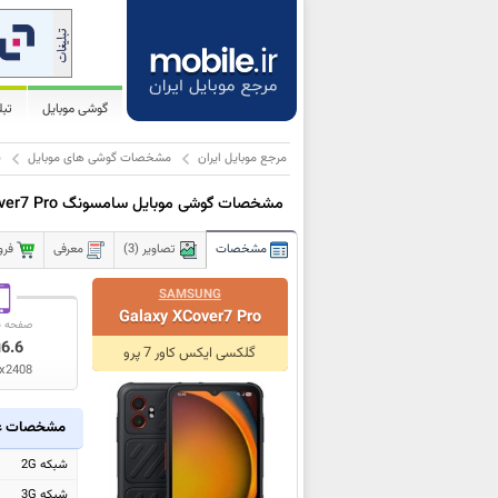
گوشی موبایل
تب
مرجع موبایل ایران
مشخصات گوشی های موبایل
س
مشخصات گوشی موبایل سامسونگ Galaxy XCover7 Pro
مشخصات
تصاویر (3)
معرفی
فرو
SAMSUNG
Galaxy XCover7 Pro
صفحه ن
6.6
ا
گلکسی ایکس کاور 7 پرو
x2408
مشخصات ع
شبکه 2G
شبکه 3G