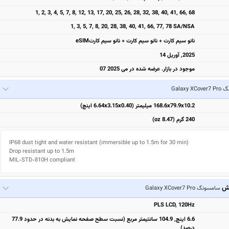
1, 2, 3, 4, 5, 7, 8, 12, 13, 17, 20, 25, 26, 28, 32, 38, 40, 41, 66, 68
1, 3, 5, 7, 8, 20, 28, 38, 40, 41, 66, 77, 78 SA/NSA
نانو سیم کارت + نانو سیم کارت + نانو سیم کارتeSIM
2025, آوریل 14
موجود در بازار. عرضه شده در می 2025 07
Galaxy X
168.6x79.9x10.2 میلیمتر (6.64x3.15x0.40 اینچ)
240 گرم (8.47 oz)
IP68 dust tight and water resistant (immersible up to 1.5m for 30 min)

Drop resistant up to 1.5m

MIL-STD-810H compliant
یش
سامسونگ Galaxy XCover7 Pro
PLS LCD, 120Hz
6.6 اینچ, 104.9 سانتیمتر مربع (نسبت سطح صفحه نمایش به بدنه در حدود 77.9
درصد)