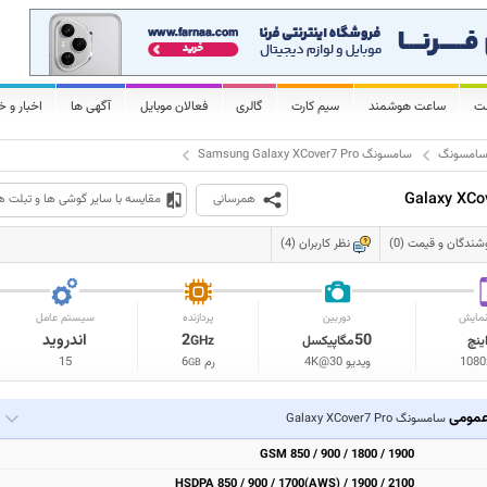
لت
ساعت هوشمند
سیم کارت
گالری
فعالان موبایل
آگهی ها
اخبار و خ
امسونگ
سامسونگ Samsung Galaxy XCover7 Pro
همرسانی
مقایسه با سایر گوشی ها و تبلت ه
شندگان و قیمت (0)
نظر کاربران (4)
مایش
دوربین
پردازنده
سیستم عامل
50
2
اندروید
ینچ
مگاپیکسل
GHz
1080
ویدیو 4K@30
رم
6
15
GB
مومی
سامسونگ Galaxy XCover7 Pro
GSM 850 / 900 / 1800 / 1900
HSDPA 850 / 900 / 1700(AWS) / 1900 / 2100