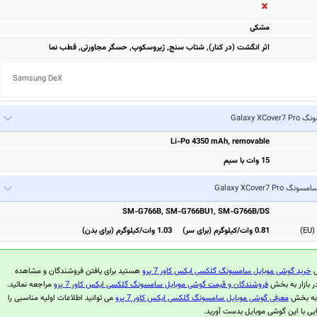
مشكی
اثر انگشت (در کنار), شتاب سنج, ژیروسکوپ, حسگر مجاورتی, قطب نما
Samsung DeX
Galaxy XCove
Li-Po 4350 mAh, removable
15 وات با سیم
امسونگ Galaxy XCover7 Pro
SM-G766B, SM-G766BU1, SM-G766B/DS
)
0.81 وات/کیلوگرم (برای سر) 1.03 وات/کیلوگرم (برای بدن)
ل
خرید گوشی موبایل سامسونگ گلکسی ایکس کاور 7 پرو
هستید برای یافتن فروشندگان و مشاهده
ر بازار به بخش
فروشندگان و قیمت گوشی موبایل سامسونگ گلکسی ایکس کاور 7 پرو
مراجعه نمائید.
 به بخش
معرفی گوشی موبایل سامسونگ گلکسی ایکس کاور 7 پرو
می توانید اطلاعات اولیه مناسبی را
ی با این گوشی موبایل بدست آورید.