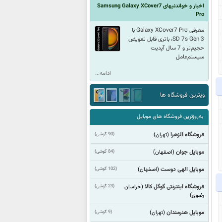
اخبار و خواندنیهای Samsung Galaxy XCover7
Pro
معرفی Galaxy XCover7 Pro با
SD 7s Gen 3، باتری قابل تعویض
حجیم‌تر و 7 سال آپدیت
سیستم‌عامل
ادامه...
ویترین فروشگاه ها
به‌روزترین فروشگاه های موبایل
فروشگاه الزهرا
(90 گوشی)
(تهران)
موبایل جوان
(84 گوشی)
(اصفهان)
موبایل الهی دوست
(102 گوشی)
(اصفهان)
فروشگاه اینترنتی گوگل کالا
(23 گوشی)
(خراسان
رضوی)
موبایل هنرمندان
(9 گوشی)
(تهران)