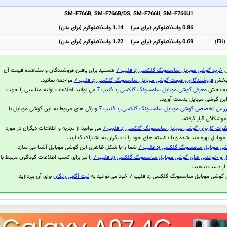
SM-F766B, SM-F766B/DS, SM-F766U, SM-F766U1
0.86 وات/کیلوگرم (برای سر) 1.14 وات/کیلوگرم (برای بدن)
)
0.69 وات/کیلوگرم (برای سر) 1.22 وات/کیلوگرم (برای بدن)
ل
خرید گوشی موبایل سامسونگ گلکسی زد فلیپ 7
هستید برای یافتن فروشندگان و مشاهده قیمت آن
ه بخش
فروشندگان و قیمت گوشی موبایل سامسونگ گلکسی زد فلیپ 7
مراجعه نمائید.
 به بخش
معرفی گوشی موبایل سامسونگ گلکسی زد فلیپ 7
می توانید اطلاعات اولیه مناسبی را جهت
این گوشی موبایل بدست آورید.
ررسی تخصصی گوشی موبایل سامسونگ گلکسی زد فلیپ 7
ویژگی های مربوط به این گوشی موبایل با
وشکافی قرار گرفته.
ظرات کاربران گوشی موبایل سامسونگ گلکسی زد فلیپ 7
می توانید از تجربه و اطلاعات دیگران در مورد
وبایل بهره مند شده و یا دانسته های خود را با دیگران به اشتراک گذارید.
شی موبایل سامسونگ گلکسی زد فلیپ 7
شما را با شکل ظاهری این گوشی موبایل آشنا می سازد.
ر و خواندنی های گوشی موبایل سامسونگ گلکسی زد فلیپ 7
را نیز برای کسب اطلاعات گوناگون مرتبط با
از دست ندهید.
شی موبایل سامسونگ گلکسی زد فلیپ 7 خود می توانید به
ثبت آگهی رایگان
برای آن بپردازید.