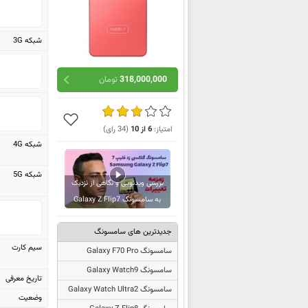
شبکه 3G
318,000,000
تومان
امتیاز:
6
از
10
(
34
رای)
شبکه 4G
شبکه 5G
بررسی ویدئویی و نگاهی از نزدیک
به سامسونگ Galaxy Z Flip7
جدیدترین های سامسونگ
سیم کارت
سامسونگ Galaxy F70 Pro
سامسونگ Galaxy Watch9
تاریخ معرفی
سامسونگ Galaxy Watch Ultra2
وضعیت