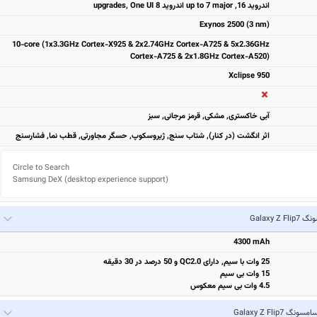
اندروید 16, up to 7 major اندروید upgrades, One UI 8
Exynos 2500 (3 nm)
10-core (1x3.3GHz Cortex-X925 & 2x2.74GHz Cortex-A725 & 5x2.36GHz
Cortex-A725 & 2x1.8GHz Cortex-A520)
Xclipse 950
آبی خاکستری, مشکی, قرمز مرجانی, سبز
اثر انگشت (در کنار), شتاب سنج, ژیروسکوپ, حسگر مجاورتی, قطب نما, فشارسنج
Circle to Search

Samsung DeX (desktop experience support)
Galaxy Z F
4300 mAh
25 وات با سیم, دارای QC2.0 و 50 درصد در 30 دقیقه
15 وات بی سیم
4.5 وات بی سیم معکوس
امسونگ Galaxy Z Flip7