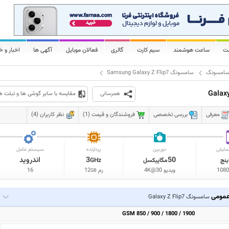
لت
ساعت هوشمند
سیم کارت
گالری
فعالان موبایل
آگهی ها
اخبار و خ
امسونگ
سامسونگ Samsung Galaxy Z Flip7
همرسانی
مقایسه با سایر گوشی ها و تبلت ه
معرفی
بررسی تخصصی
فروشندگان و قیمت (1)
نظر کاربران (4)
مایش
دوربین
پردازنده
سیستم عامل
50
3
اندروید
ینچ
مگاپیکسل
GHz
1080
ویدیو 4K@30
رم
12
16
GB
مومی
سامسونگ Galaxy Z Flip7
GSM 850 / 900 / 1800 / 1900