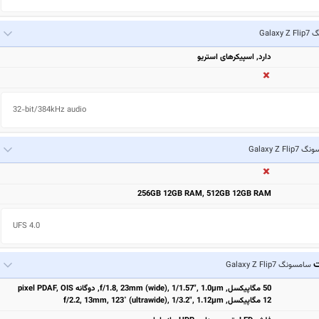
Galax
دارد, اسپیکرهای استریو
32-bit/384kHz audio
Galaxy Z Fli
256GB 12GB RAM, 512GB 12GB RAM
UFS 4.0
ت
سامسونگ Galaxy Z Flip7
50 مگاپیکسل, f/1.8, 23mm (wide), 1/1.57", 1.0µm, دوگانه pixel PDAF, OIS
12 مگاپیکسل, f/2.2, 13mm, 123˚ (ultrawide), 1/3.2", 1.12µm