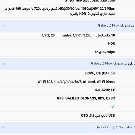
فلش LED, تصویربرداری HDR, پانوراما
4K@30/60fps, 1080p@60/120/240fps, فیلم برداری 720p با سرعت 960 فریم در
ثانیه, دارای فناوری HDR10 پلاس+
سامسونگ Galaxy Z Flip7
10 مگاپیکسل, f/2.2, 23mm (wide), 1/3.0", 1.22µm
HDR
4K@30/60fps
باطی
سامسونگ Galaxy Z Flip7
HSPA, LTE (CA), 5G
Wi-Fi 802.11 a/b/g/n/ac/6e/7, tri-band, Wi-Fi Direct
5.4, A2DP, LE
GPS, GALILEO, GLONASS, BDS, QZSS
USB تایپ سی 3.2, OTG
ت
سامسونگ Galaxy Z Flip7