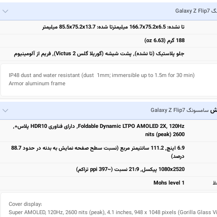
Galaxy
تا نشده: 166.7x75.2x6.5 میلیمترتا شده: 85.5x75.2x13.7 میلیمتر
188 گرم (6.63 oz)
جلو پلاستیک (تا نشده), پشت شیشه (گوریلا گلس Victus 2), فریم از آلومینیوم
IP48 dust and water resistant (dust  1mm; immersible up to 1.5m for 30 min)

Armor aluminum frame
یش
سامسونگ Galaxy Z Flip7
Foldable Dynamic LTPO AMOLED 2X, 120Hz, دارای فناوری HDR10 پلاس+,
2600 nits (peak)
6.9 اینچ, 111.2 سانتیمتر مربع (نسبت سطح صفحه نمایش به بدنه در حدود 88.7
درصد)
1080x2520 پیکسل, 21:9 نسبت (~397 ppi تراکم)
ظ
Mohs level 1
Cover display:

Super AMOLED, 120Hz, 2600 nits (peak), 4.1 inches, 948 x 1048 pixels (Gorilla Glass V