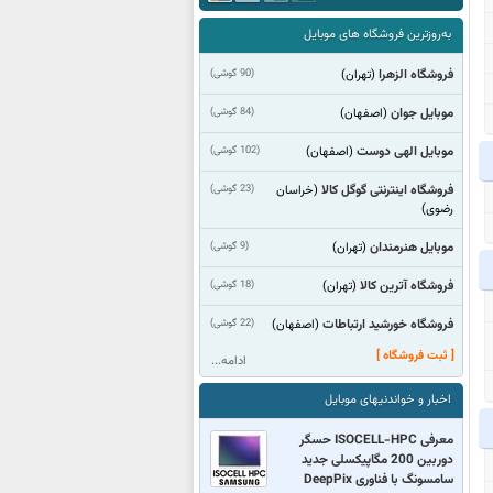
به‌روزترین فروشگاه های موبایل
فروشگاه الزهرا
(90 گوشی)
(تهران)
موبایل جوان
(84 گوشی)
(اصفهان)
موبایل الهی دوست
(102 گوشی)
(اصفهان)
فروشگاه اینترنتی گوگل کالا
(23 گوشی)
(خراسان
رضوی)
موبایل هنرمندان
(9 گوشی)
(تهران)
فروشگاه آترین کالا
(18 گوشی)
(تهران)
فروشگاه خورشید ارتباطات
(22 گوشی)
(اصفهان)
[ ثبت فروشگاه ]
ادامه...
اخبار و خواندنیهای موبایل
معرفی ISOCELL-HPC حسگر
دوربین 200 مگاپیکسلی جدید
سامسونگ با فناوری DeepPix