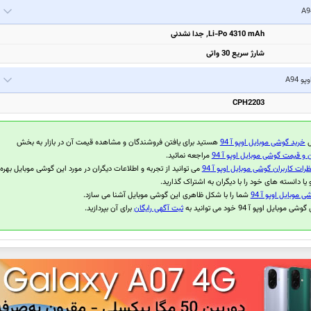
Li-Po 4310 mAh, جدا نشدنی
شارژ سریع 30 واتی
وپو A94
CPH2203
ل
خرید گوشی موبایل اوپو آ 94
هستید برای یافتن فروشندگان و مشاهده قیمت آن در بازار به بخش
و قیمت گوشی موبایل اوپو آ 94
مراجعه نمائید.
ظرات کاربران گوشی موبایل اوپو آ 94
می توانید از تجربه و اطلاعات دیگران در مورد این گوشی موبایل بهره
یا دانسته های خود را با دیگران به اشتراک گذارید.
 موبایل اوپو آ 94
شما را با شکل ظاهری این گوشی موبایل آشنا می سازد.
وبایل اوپو آ 94 خود می توانید به
ثبت آگهی رایگان
برای آن بپردازید.