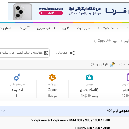
لت
ساعت هوشمند
سیم کارت
گالری
فعالان موبایل
آگهی ها
اخبار و خ
وپو
اوپو Oppo A94
همرسانی
مقایسه با سایر گوشی ها و تبلت ه
 (0)
نظر کاربران (8)
مایش
دوربین
پردازنده
سیستم عامل
48
2
اندروید
اینچ
مگاپیکسل
GHz
1080
ویدیو 4K@30
رم
8
11
GB
مومی
اوپو A94
GSM 850 / 900 / 1800 / 1900 - سیم کارت 1 & سیم کارت 2
HSDPA 850 / 900 / 2100