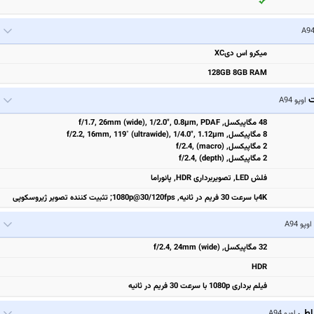
میکرو اس دیXC
128GB 8GB RAM
ت
اوپو A94
48 مگاپیکسل, f/1.7, 26mm (wide), 1/2.0", 0.8µm, PDAF
8 مگاپیکسل, f/2.2, 16mm, 119˚ (ultrawide), 1/4.0", 1.12µm
2 مگاپیکسل, f/2.4, (macro)
2 مگاپیکسل, f/2.4, (depth)
فلش LED, تصویربرداری HDR, پانوراما
4Kبا سرعت 30 فریم در ثانیه, 1080p@30/120fps; تثبیت‌ کننده تصویر ژیروسکوپی
اوپو A94
32 مگاپیکسل, f/2.4, 24mm (wide)
HDR
فیلم برداری 1080p با سرعت 30 فریم در ثانیه
باطی
اوپو A94