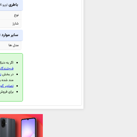
باطری
اوپو A94
اوپو Reno14 F
اوپو A5x
نوع
اوپو A5x 4G
شارژ
اوپو A5 4G
سایر موارد
ا
اوپو Pad SE
مدل ها
اوپو Reno14
اوپو Reno14 Pro
اگر به دنبا
اوپو K13
فروشندگان 
اوپو Pad 4 Pro
در بخش
ن
مند شده و 
اوپو Find X8 Ultra
تصاویر گوشی
اوپو
Find X8s+
برای فروش گوشی م
اوپو Find X8s
اوپو F29
اوپو F29 Pro
اوپو A5 Pro 4G
اوپو
A5 (China)