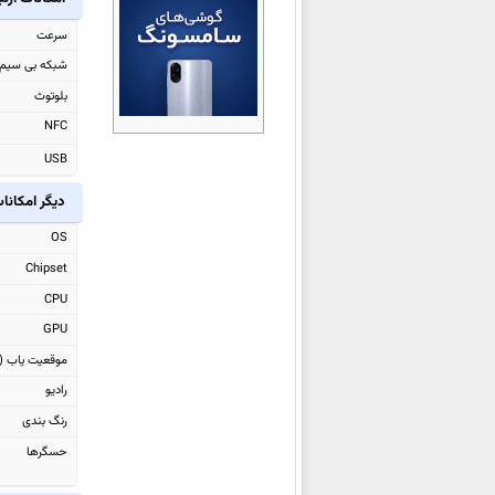
اوپو Pad Air5
سرعت
اوپو Reno 15c
شبکه بی سیم
اوپو A6x 4G
بلوتوث
اوپو A6x
NFC
اوپو
Reno15 (China)
USB
اوپو
Reno15 Pro (China)
دیگر امکانا
اوپو Watch S
اوپو Pad 5
OS
اوپو Find X9 Pro
Chipset
اوپو Find X9
CPU
اوپو F31 Pro
GPU
اوپو
F31 Pro+
موقعیت یاب (GPS)
اوپو
A6 Pro (China)
رادیو
اوپو A6 Max
رنگ بندی
اوپو K13 Turbo
حسگرها
اوپو K13 Turbo Pro