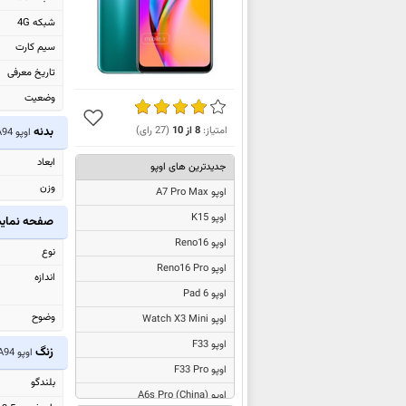
شبکه 4G
سیم کارت
تاریخ معرفی
وضعیت
بدنه
امتیاز:
8
از
10
(
27
رای)
اوپو A94
ابعاد
جدیدترین های اوپو
وزن
اوپو A7 Pro Max
اوپو K15
صفحه نما
اوپو Reno16
نوع
اوپو Reno16 Pro
اندازه
اوپو Pad 6
وضوح
اوپو Watch X3 Mini
اوپو F33
زنگ
اوپو A94
اوپو F33 Pro
بلندگو
اوپو
A6s Pro (China)