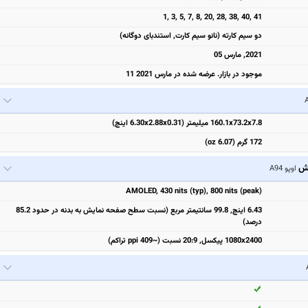
1, 3, 5, 7, 8, 20, 28, 38, 40, 41
دو سیم کارته (نانو سیم کارت, استندبای دوگانه)
2021, مارس 05
موجود در بازار. عرضه شده در مارس 2021 11
160.1x73.2x7.8 میلیمتر (6.30x2.88x0.31 اینچ)
172 گرم (6.07 oz)
یش
اوپو A94
AMOLED, 430 nits (typ), 800 nits (peak)
6.43 اینچ, 99.8 سانتیمتر مربع (نسبت سطح صفحه نمایش به بدنه در حدود 85.2
درصد)
1080x2400 پیکسل, 20:9 نسبت (~409 ppi تراکم)