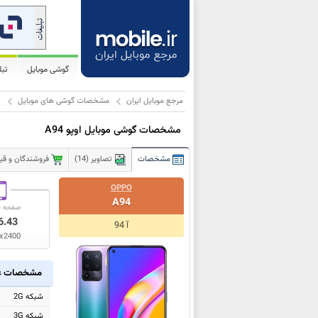
گوشی موبایل
تب
مرجع موبایل ایران
مشخصات گوشی های موبایل
ا
مشخصات گوشی موبایل اوپو A94
مشخصات
تصاویر (14)
فروشندگان و قیمت
OPPO
A94
صفحه ن
6.43
آ 94
x2400
مشخصات ع
شبکه 2G
شبکه 3G