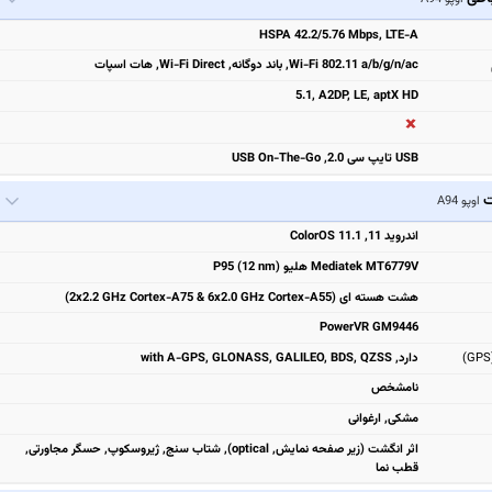
HSPA 42.2/5.76 Mbps, LTE-A
Wi-Fi 802.11 a/b/g/n/ac, باند دوگانه, Wi-Fi Direct, هات اسپات
5.1, A2DP, LE, aptX HD
USB تایپ سی 2.0, USB On-The-Go
ت
اوپو A94
اندروید 11, ColorOS 11.1
Mediatek MT6779V هلیو P95 (12 nm)
هشت هسته ای (2x2.2 GHz Cortex-A75 & 6x2.0 GHz Cortex-A55)
PowerVR GM9446
دارد, with A-GPS, GLONASS, GALILEO, BDS, QZSS
نامشخص
مشکی, ارغوانی
اثر انگشت (زیر صفحه نمایش, optical), شتاب سنج, ژیروسکوپ, حسگر مجاورتی,
قطب نما