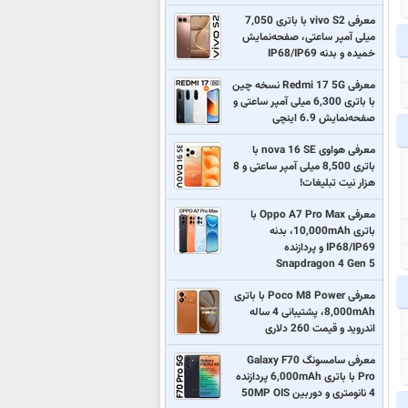
معرفی vivo S2 با باتری 7,050
میلی آمپر ساعتی، صفحه‌نمایش
خمیده و بدنه IP68/IP69
معرفی Redmi 17 5G نسخه چین
با باتری 6,300 میلی آمپر ساعتی و
صفحه‌نمایش 6.9 اینچی
معرفی هواوی nova 16 SE با
باتری 8,500 میلی آمپر ساعتی و 8
هزار نیت تبلیغات!
معرفی Oppo A7 Pro Max با
باتری 10,000mAh، بدنه
IP68/IP69 و پردازنده
Snapdragon 4 Gen 5
معرفی Poco M8 Power با باتری
8,000mAh، پشتیبانی 4 ساله
اندروید و قیمت 260 دلاری
معرفی سامسونگ Galaxy F70
Pro با باتری 6,000mAh پردازنده
4 نانومتری و دوربین 50MP OIS