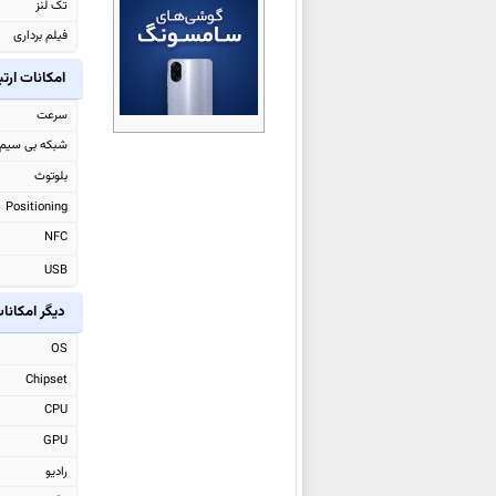
تک لنز
اوپو Pad Air5
فیلم برداری
اوپو Reno 15c
امکانات ارت
اوپو A6x 4G
اوپو A6x
سرعت
اوپو
Reno15 (China)
شبکه بی سیم
اوپو
Reno15 Pro (China)
بلوتوث
اوپو Watch S
Positioning
اوپو Pad 5
NFC
اوپو Find X9 Pro
USB
اوپو Find X9
دیگر امکانا
اوپو F31 Pro
OS
اوپو
F31 Pro+
Chipset
اوپو
A6 Pro (China)
CPU
اوپو A6 Max
GPU
اوپو K13 Turbo
رادیو
اوپو K13 Turbo Pro