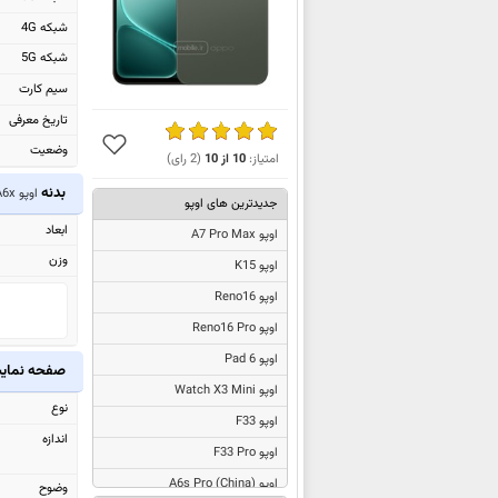
شبکه 4G
شبکه 5G
سیم کارت
تاریخ معرفی
وضعیت
امتیاز:
10
از
10
(
2
رای)
بدنه
اوپو A6x
جدیدترین های اوپو
ابعاد
اوپو A7 Pro Max
وزن
اوپو K15
اوپو Reno16
اوپو Reno16 Pro
اوپو Pad 6
صفحه نما
اوپو Watch X3 Mini
نوع
اوپو F33
اندازه
اوپو F33 Pro
اوپو
A6s Pro (China)
وضوح