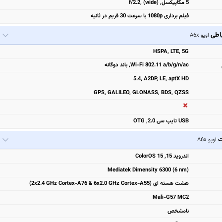
5 مگاپیکسل, f/2.2, (wide)
فیلم برداری 1080p با سرعت 30 فریم در ثانیه
باطی
اوپو A6x
HSPA, LTE, 5G
Wi-Fi 802.11 a/b/g/n/ac, باند دوگانه
5.4, A2DP, LE, aptX HD
GPS, GALILEO, GLONASS, BDS, QZSS
USB تایپ سی 2.0, OTG
ت
اوپو A6x
اندروید 15, ColorOS 15
Mediatek Dimensity 6300 (6 nm)
هشت هسته ای (2x2.4 GHz Cortex-A76 & 6x2.0 GHz Cortex-A55)
Mali-G57 MC2
نامشخص