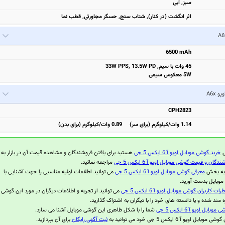
سبز, آبی
اثر انگشت (در کنار), شتاب سنج, حسگر مجاورتی, قطب نما
6500 mAh
45 وات با سیم, 33W PPS, 13.5W PD
5W معکوس سیمی
وپو A6x
CPH2823
1.14 وات/کیلوگرم (برای سر) 0.89 وات/کیلوگرم (برای بدن)
ل
خرید گوشی موبایل اوپو آ 6 ایکس 5 جی
هستید برای یافتن فروشندگان و مشاهده قیمت آن در بازار به
دگان و قیمت گوشی موبایل اوپو آ 6 ایکس 5 جی
مراجعه نمائید.
 به بخش
معرفی گوشی موبایل اوپو آ 6 ایکس 5 جی
می توانید اطلاعات اولیه مناسبی را جهت آشنایی با
موبایل بدست آورید.
رات کاربران گوشی موبایل اوپو آ 6 ایکس 5 جی
می توانید از تجربه و اطلاعات دیگران در مورد این گوشی
ه مند شده و یا دانسته های خود را با دیگران به اشتراک گذارید.
بایل اوپو آ 6 ایکس 5 جی
شما را با شکل ظاهری این گوشی موبایل آشنا می سازد.
یل اوپو آ 6 ایکس 5 جی خود می توانید به
ثبت آگهی رایگان
برای آن بپردازید.