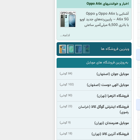
اخبار و خواندنیهای Oppo A6x
آشنایی با Oppo A6x و Oppo
A6x 5G – پایین‌رده‌های جدید اوپو
با باتری 6,500 میلی‌آمپر ساعتی
ادامه...
ویترین فروشگاه ها
به‌روزترین فروشگاه های موبایل
موبایل جوان
(84 گوشی)
(اصفهان)
موبایل الهی دوست
(102 گوشی)
(اصفهان)
فروشگاه الزهرا
(90 گوشی)
(تهران)
فروشگاه اینترنتی گوگل کالا
(23 گوشی)
(خراسان
رضوی)
موبایل هنرمندان
(9 گوشی)
(تهران)
فروشگاه آترین کالا
(18 گوشی)
(تهران)