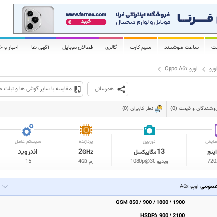
لت
ساعت هوشمند
سیم کارت
گالری
فعالان موبایل
آگهی ها
اخبار و خ
وپو
اوپو Oppo A6x
همرسانی
مقایسه با سایر گوشی ها و تبلت ه
وشندگان و قیمت (0)
نظر کاربران (0)
مایش
دوربین
پردازنده
سیستم عامل
13
2
اندروید
اینچ
مگاپیکسل
GHz
720
ویدیو 1080p@30
رم
4
15
GB
مومی
اوپو A6x
GSM 850 / 900 / 1800 / 1900
HSDPA 900 / 2100