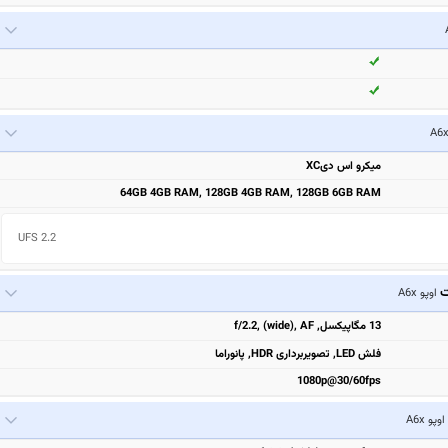
میکرو اس دیXC
64GB 4GB RAM, 128GB 4GB RAM, 128GB 6GB RAM
UFS 2.2
ت
اوپو A6x
13 مگاپیکسل, f/2.2, (wide), AF
فلش LED, تصویربرداری HDR, پانوراما
1080p@30/60fps
اوپو A6x