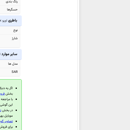
رنگ بندی
اوپو Reno14 F
حسگرها
اوپو A5x
باطری
اوپو A6x
اوپو A5x 4G
اوپو A5 4G
نوع
اوپو Pad SE
شارژ
اوپو Reno14
اوپو Reno14 Pro
سایر موارد
ا
اوپو K13
مدل ها
اوپو Pad 4 Pro
SAR
اوپو Find X8 Ultra
اوپو
Find X8s+
اگر به دنبا
اوپو Find X8s
بخش
فروشن
با مراجعه
اوپو F29
این گوشی 
اوپو F29 Pro
در بخش
نظ
موبایل بهر
اوپو A5 Pro 4G
تصاویر گوشی مو
اوپو
A5 (China)
برای فروش گوشی موبا