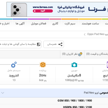
لت
ساعت هوشمند
سیم کارت
گالری
فعالان موبایل
آگهی ها
اخبار و خ
Oppo Pad Neo
همرسانی
مقایسه با سایر گوشی ها و تبلت ه
شندگان و قیمت (0)
نظر کاربران (0)
مایش
دوربین
پردازنده
سیستم عامل
8
2
اندروید
اینچ
مگاپیکسل
GHz
172
ویدیو 1080p@30
رم
6
13
GB
مومی
اوپو Pad Neo
GSM 850 / 900 / 1800 / 1900
HSDPA 850 / 900 / 2100