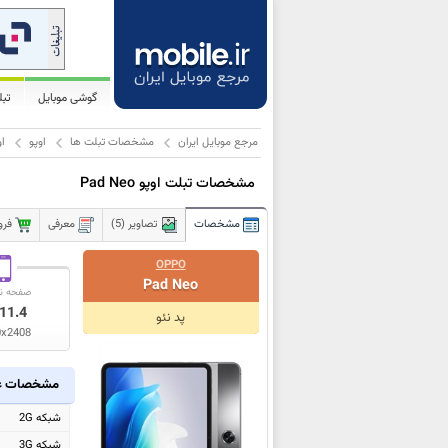
گوشی موبایل
تب
مرجع موبایل ایران
مشخصات تبلت ها
اوپو
اوپو 
مشخصات تبلت اوپو Pad Neo
مشخصات
تصاویر (5)
معرفی
فرو
OPPO
Pad Neo
صفحه ن
11.4
پد نئو
0x2408
مشخصات ع
شبکه 2G
شبکه 3G