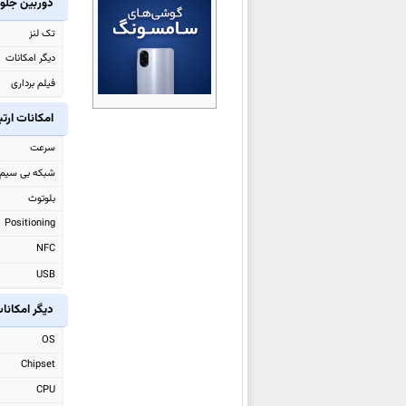
دوربین جلو
اوپو Pad Air5
تک لنز
اوپو Reno 15c
دیگر امکانات
اوپو A6x 4G
فیلم برداری
اوپو A6x
اوپو
Reno15 (China)
امکانات ارت
اوپو
Reno15 Pro (China)
سرعت
اوپو Watch S
شبکه بی سیم
اوپو Pad 5
بلوتوث
اوپو Find X9 Pro
Positioning
اوپو Find X9
NFC
اوپو F31 Pro
USB
اوپو
F31 Pro+
دیگر امکانا
اوپو
A6 Pro (China)
OS
اوپو A6 Max
Chipset
اوپو K13 Turbo
CPU
اوپو K13 Turbo Pro