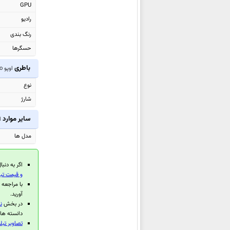
GPU
اوپو Reno14 F
رادیو
اوپو A5x
رنگ بندی
اوپو A5x 4G
حسگرها
اوپو A5 4G
اوپو Pad SE
باطری
اوپو Pad Neo
اوپو Reno14
نوع
اوپو Reno14 Pro
شارژ
اوپو K13
سایر موارد
او
اوپو Pad 4 Pro
مدل ها
اوپو Find X8 Ultra
اوپو
Find X8s+
اگر به دنبا
اوپو Find X8s
و قیمت تبل
اوپو F29
با مراجعه
آورید.
اوپو F29 Pro
در بخش
ن
اوپو A5 Pro 4G
دانسته های
اوپو
A5 (China)
تصاویر تبلت