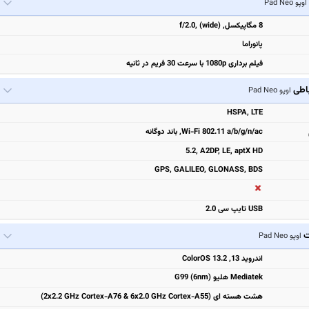
اوپو Pad Neo
8 مگاپیکسل, f/2.0, (wide)
پانوراما
فیلم برداری 1080p با سرعت 30 فریم در ثانیه
باطی
اوپو Pad Neo
HSPA, LTE
Wi-Fi 802.11 a/b/g/n/ac, باند دوگانه
5.2, A2DP, LE, aptX HD
GPS, GALILEO, GLONASS, BDS
USB تایپ سی 2.0
ت
اوپو Pad Neo
اندروید 13, ColorOS 13.2
Mediatek هلیو G99 (6nm)
هشت هسته ای (2x2.2 GHz Cortex-A76 & 6x2.0 GHz Cortex-A55)