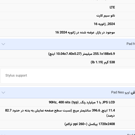
LTE
نانو سیم کارت
2024, ژانویه 16
موجود در بازار. عرضه شده در ژانویه 2024 16
255.1x188x6.9 میلیمتر (10.04x7.40x0.27 اینچ)
538 گرم (1.19 lb)
Stylus support
یش
اوپو Pad Neo
IPS LCD, با 1 میلیارد رنگ, 90Hz, 400 nits (typ)
11.4 اینچ, 396.6 سانتیمتر مربع (نسبت سطح صفحه نمایش به بدنه در حدود 82.7
درصد)
1720x2408 پیکسل (~260 ppi تراکم)