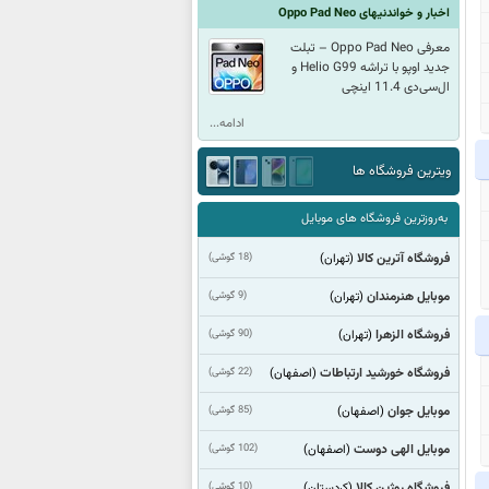
اخبار و خواندنیهای Oppo Pad Neo
معرفی Oppo Pad Neo – تبلت
جدید اوپو با تراشه Helio G99 و
ال‌سی‌دی 11.4 اینچی
ادامه...
ویترین فروشگاه ها
به‌روزترین فروشگاه های موبایل
فروشگاه آترین کالا
(18 گوشی)
(تهران)
موبایل هنرمندان
(9 گوشی)
(تهران)
فروشگاه الزهرا
(90 گوشی)
(تهران)
فروشگاه خورشید ارتباطات
(22 گوشی)
(اصفهان)
موبایل جوان
(85 گوشی)
(اصفهان)
موبایل الهی دوست
(102 گوشی)
(اصفهان)
فروشگاه روژین کالا
(10 گوشی)
(كردستان)