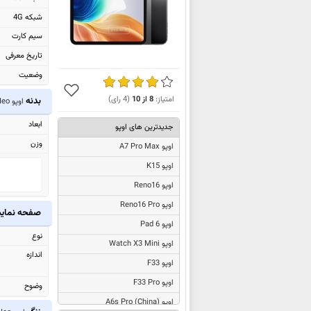
شبکه 4G
سیم کارت
تاریخ معرفی
وضعیت
امتیاز:
8
از
10
(
4
رای)
بدنه
اوپو Pad Neo
ابعاد
جدیدترین های اوپو
وزن
اوپو A7 Pro Max
اوپو K15
اوپو Reno16
اوپو Reno16 Pro
صفحه نما
اوپو Pad 6
نوع
اوپو Watch X3 Mini
اندازه
اوپو F33
اوپو F33 Pro
وضوح
اوپو
A6s Pro (China)