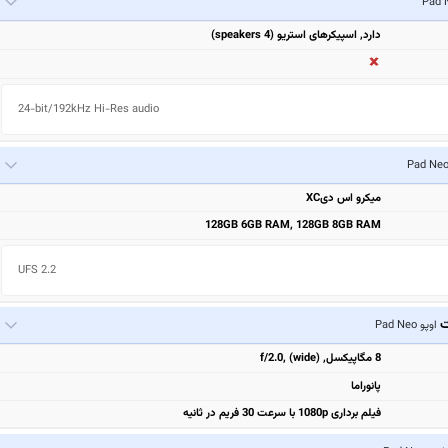
دارد, اسپیکرهای استریو (4 speakers)
24-bit/192kHz Hi-Res audio
میکرو اس دیXC
128GB 6GB RAM, 128GB 8GB RAM
UFS 2.2
ت
اوپو Pad Neo
8 مگاپیکسل, f/2.0, (wide)
پانوراما
فیلم برداری 1080p با سرعت 30 فریم در ثانیه