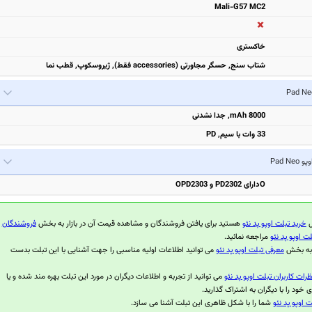
Mali-G57 MC2
خاکستری
شتاب سنج, حسگر مجاورتی (accessories فقط), ژیروسکوپ, قطب نما
8000 mAh, جدا نشدنی
33 وات با سیم, PD
پو Pad Neo
Oدارای PD2302 و OPD2303
ل
خرید تبلت اوپو پد نئو
هستید برای یافتن فروشندگان و مشاهده قیمت آن در بازار به بخش
فروشندگان
ت اوپو پد نئو
مراجعه نمائید.
 به بخش
معرفی تبلت اوپو پد نئو
می توانید اطلاعات اولیه مناسبی را جهت آشنایی با این تبلت بدست
ظرات کاربران تبلت اوپو پد نئو
می توانید از تجربه و اطلاعات دیگران در مورد این تبلت بهره مند شده و یا
 خود را با دیگران به اشتراک گذارید.
 اوپو پد نئو
شما را با شکل ظاهری این تبلت آشنا می سازد.