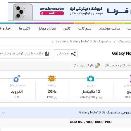
لت
ساعت هوشمند
سیم کارت
گالری
فعالان موبایل
آگهی ها
اخبار و خ
امسونگ
سامسونگ Samsung Galaxy Note10 5G
همرسانی
مقایسه با سایر گوشی ها و تبلت ه
شندگان و قیمت (0)
نظر کاربران (18)
مایش
دوربین
پردازنده
سیستم عامل
12
2
اندروید
ینچ
مگاپیکسل
GHz
108
ویدیو 2160p@30
رم
12
9.0
GB
مومی
سامسونگ Galaxy Note10 5G
GSM 850 / 900 / 1800 / 1900