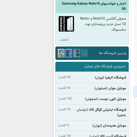
اخبار و خواندنیهای Samsung Galaxy Note10
5G
معرفی گلکسی Note10 و +Note
10 نسل جدید پرچمداران نوت
سامسونگ
ادامه...
ویترین فروشگاه ها
به‌روزترین فروشگاه های موبایل
فروشگاه الزهرا
(90 گوشی)
(تهران)
موبایل جوان
(84 گوشی)
(اصفهان)
موبایل الهی دوست
(102 گوشی)
(اصفهان)
فروشگاه اینترنتی گوگل کالا
(23 گوشی)
(خراسان
رضوی)
موبایل هنرمندان
(9 گوشی)
(تهران)
فروشگاه آترین کالا
(18 گوشی)
(تهران)