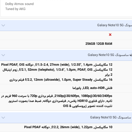
Dolby Atmos sound

Tuned by AKG
Galaxy Note10
256GB 12GB RAM
ت
سامسونگ Galaxy Note10 5G
12 مگاپیکسل, f/1.5-2.4, 27mm (wide), 1/2.55", 1.4µm, دوگانه Pixel PDAF, OIS
12 مگاپیکسل, f/2.1, 52mm (telephoto), 1/3.6", 1.0µm, PDAF, OIS, زوم اپتیکال
2 برابر
16 مگاپیکسل, f/2.2, 12mm (ultrawide), 1.0µm, Super Steady فیلم برداری
فلش LED, auto-HDR, پانوراما
2160p@30/60fps, 1080p@30/60/240fps, فیلم برداری 720p با سرعت 960 فریم در
ثانیه, دارای فناوری HDR10 پلاس+, فیلمبرداری دوگانه, ضبط صدا بصورت استریو,
تثبیت‌ کننده تصویر ژیروسکوپی & OIS
سامسونگ Galaxy Note10 5G
10 مگاپیکسل, f/2.2, 26mm (wide), 1.22µm, دوگانه Pixel PDAF