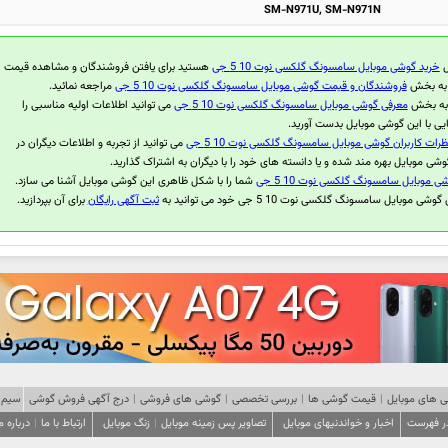
SM-N971U, SM-N971N
ل
خرید گوشی موبایل سامسونگ گلکسی نوت 10 5 جی
هستید برای یافتن فروشندگان و مشاهده قیمت
ر به بخش
فروشندگان و قیمت گوشی موبایل سامسونگ گلکسی نوت 10 5 جی
مراجعه نمائید.
 به بخش
معرفی گوشی موبایل سامسونگ گلکسی نوت 10 5 جی
می توانید اطلاعات اولیه مناسبی را
ی با این گوشی موبایل بدست آورید.
ظرات کاربران گوشی موبایل سامسونگ گلکسی نوت 10 5 جی
می توانید از تجربه و اطلاعات دیگران در
وشی موبایل بهره مند شده و یا دانسته های خود را با دیگران به اشتراک گذارید.
ی موبایل سامسونگ گلکسی نوت 10 5 جی
شما را با شکل ظاهری این گوشی موبایل آشنا می سازد.
 موبایل سامسونگ گلکسی نوت 10 5 جی خود می توانید به
ثبت آگهی رایگان
برای آن بپردازید.
 های موبایل
|
قیمت گوشی ها
|
بررسی تخصصی
|
گوشی های فروشی
|
درج آگهی فروش گوشی
سیم 
در فهرست
اخبار و خواندنیهای موبایل
تصاویر پس زمینه موبایل
|
زنگ موبایل
ارتباط با ما
|
درباره م