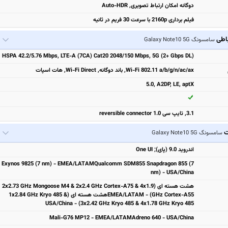
دوگانه امکان ارتباط تصویری, Auto-HDR
فیلم برداری 2160p با سرعت 30 فریم در ثانیه
باطی
سامسونگ Galaxy Note10 5G
HSPA 42.2/5.76 Mbps, LTE-A (7CA) Cat20 2048/150 Mbps, 5G (2+ Gbps DL)
Wi-Fi 802.11 a/b/g/n/ac/ax, باند دوگانه, Wi-Fi Direct, هات اسپات
5.0, A2DP, LE, aptX
3.1, تایپ سی 1.0 reversible connector
ت
سامسونگ Galaxy Note10 5G
اندروید 9.0 (پای); One UI
Exynos 9825 (7 nm) - EMEA/LATAMQualcomm SDM855 Snapdragon 855 (7
nm) - USA/China
هشت هسته ای (2x2.73 GHz Mongoose M4 & 2x2.4 GHz Cortex-A75 & 4x1.9
GHz Cortex-A55) - EMEA/LATAMهشت هسته ای (1x2.84 GHz Kryo 485 &
3x2.42 GHz Kryo 485 & 4x1.78 GHz Kryo 485) - USA/China
Mali-G76 M‍P12 - EMEA/LATAMAdreno 640 - USA/China