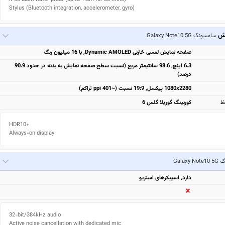
Stylus (Bluetooth integration, accelerometer, gyro)
یش
سامسونگ Galaxy Note10 5G
صفحه نمایش لمسی خازنی Dynamic AMOLED, با 16 میلیون رنگ
6.3 اینچ, 98.6 سانتیمتر مربع (نسبت سطح صفحه نمایش به بدنه در حدود 90.9
درصد)
1080x2280 پیکسل, 19:9 نسبت (~401 ppi تراکم)
ظ
کورنینگ گوریلا گلس 6
HDR10+

Always-on display
Galaxy
دارد, اسپیکرهای استریو
32-bit/384kHz audio

Active noise cancellation with dedicated mic
