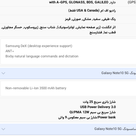
دارد, with A-GPS, GLONASS, BDS, GALILEO
رادیو اف ام (USA & Canada فقط)
رنگ طیفی, سفید, مشکی, صورتی, قرمز
اثر انگشت (زیر صفحه نمایش, اولتراسونیک), شتاب سنج, ژیروسکوپ, حسگر مجاورتی,
قطب نما, فشارسنج
Samsung DeX (desktop experience support)

ANT+

Bixby natural language commands and dictation
Galaxy Note
Non-removable Li-Ion 3500 mAh battery
شارژ باتری سریع 25 وات
USB Power Delivery 3.0
شارژ سریع بی سیم Qi/PMA 12W
Power bank/شارژ بی سیم معکوس 9 واتی
امسونگ Galaxy Note10 5G