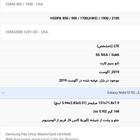
CDMA 800 / 1900 - USA
HSDPA 850 / 900 / 1700(AWS) / 1900 / 2100
CDMA2000 1xEV-DO - USA
LTE (نامشخص)
5G NSA / Sub6
نانو سیم کارت
2019, آگوست
موجود در بازار. عرضه شده در آگوست 2019
Galaxy 
151x71.8x7.9 میلیمتر (5.94x2.83x0.31 اینچ)
168 گرم (5.93 oz)
جلو و پشت از شیشه (گوریلا گلس 6), فریم از آلومینیوم
Samsung Pay (Visa, MasterCard certified)

IP68 dust/water proof (up to 1.5m for 30 mins)
