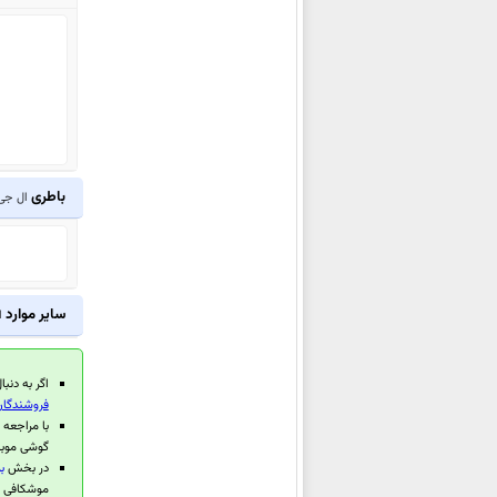
ال جی G Pad III 10.1 FHD
ال جی U
ال جی V20
ال جی K3
ال جی X Skin
ال جی X5
باطری
ال جی 30
ال جی X max
ال جی X mach
ال جی G Pad X 8.0
ال جی G Pad III 8.0 FHD
سایر موارد
ا
ال جی X power
ال جی X style
اگر به دنبا
ال جی Stylus 2 Plus
فروشندگان
ال جی G5 SE
با مراجعه
گوشی موبا
ال جی K5
در بخش
ب
ال جی X cam
موشکافی قر