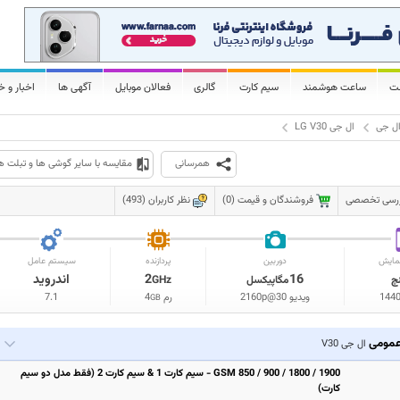
لت
ساعت هوشمند
سیم کارت
گالری
فعالان موبایل
آگهی ها
اخبار و خ
ل جی
ال جی LG V30
همرسانی
مقایسه با سایر گوشی ها و تبلت ه
ررسی تخصصی
فروشندگان و قیمت (0)
نظر کاربران (493)
مایش
دوربین
پردازنده
سیستم عامل
16
2
اندروید
نچ
مگاپیکسل
GHz
144
ویدیو 2160p@30
رم
4
7.1
GB
مومی
ال جی V30
GSM 850 / 900 / 1800 / 1900 - سیم کارت 1 & سیم کارت 2 (فقط مدل دو سیم
کارت)