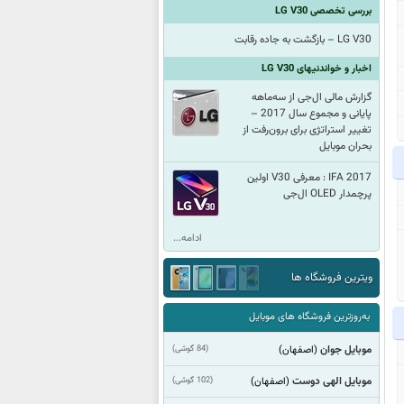
بررسی تخصصی LG V30
LG V30 – بازگشت به جاده رقابت
اخبار و خواندنیهای LG V30
گزارش مالی ال‌جی از سه‌ماهه
پایانی و مجموع سال 2017 –
تغییر استراتژی برای برون‌رفت از
بحران موبایل
IFA 2017 : معرفی V30 اولین
پرچمدار OLED ال‌جی
ادامه...
ویترین فروشگاه ها
به‌روزترین فروشگاه های موبایل
موبایل جوان
(84 گوشی)
(اصفهان)
موبایل الهی دوست
(102 گوشی)
(اصفهان)