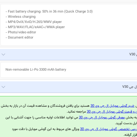
- Fast battery charging: 50% in 36 min (Quick Charge 3.0)

- Wireless charging

- MP4/DviX/XviD/H.265/WMV player

- MP3/WAV/FLAC/eAAC+/WMA player

- Photo/video editor

- Document editor
V
Non-removable Li-Po 3300 mAh battery
ل جی V30
ل
خرید گوشی موبایل ال جی وی 30
هستید برای یافتن فروشندگان و مشاهده قیمت آن در بازار به بخش
 و قیمت گوشی موبایل ال جی وی 30
مراجعه نمائید.
 به بخش
معرفی گوشی موبایل ال جی وی 30
می توانید اطلاعات اولیه مناسبی را جهت آشنایی با این
یل بدست آورید.
ررسی تخصصی گوشی موبایل ال جی وی 30
ویژگی های مربوط به این گوشی موبایل با دقت مورد
ار گرفته.