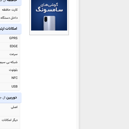
حافظه
ال جی 0
ال جی G8s ThinQ
کارت حافظه
ال جی V50 ThinQ 5G
داخل دستگاه
ال جی K40
امکانات ارت
ال جی K50
ال جی Q60
GPRS
ال جی G8 ThinQ
EDGE
ال جی Q9
سرعت
ال جی V40 ThinQ
شبکه بی سیم
ال جی Watch W7
بلوتوث
ال جی Candy
NFC
ال جی G7 Fit
USB
ال جی G7 One
دوربین
ال جی 
ال جی K11 Plus
اصلی
ال جی Q Stylo 4
ال جی Q Stylus
دیگر امکانات
ال جی G7 ThinQ