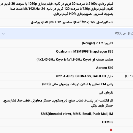
فیلم برداری 2160p با سرعت 30 فریم در ثانیه, فیلم برداری 1080p با سرعت 30 فریم در
ثانیه, فیلم برداری 720p با سرعت 120 فریم در ثانیه, 24-bit/192kHz ضبط صدا
بصورت استریو, تصویربرداری HDR فیلم برداری
5 مگاپیکسل, f/2.2, 1/5" اندازه سنسور, 1.12 µm اندازه پیکسل
ت
ال جی V30
اندروید 7.1.2 (Nougat)
Qualcomm MSM8998 Snapdragon 835
هشت هسته ای (4x2.45 GHz Kryo & 4x1.9 GHz Kryo)
Adreno 540
دارد, with A-GPS, GLONASS, GALILEO
رادیو FM استریو با امکان دریافت پیامهای متنی (RDS)
نقره‌ای, آبی
اثر انگشت (در پشت), شتاب سنج, ژیروسکوپ, حسگر مجاورتی, قطب نما, فشارسنج,
حسگر طیف رنگی
SMS(threaded view), MMS, Email, Push Mail, IM
HTML5