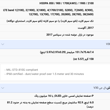
HSDPA 850 / 900 / 1700(AWS) / 1900 / 2100
LTE band 1(2100), 2(1900), 3(1800), 4(1700/2100), 5(850), 7(2600), 8(900),
12(700), 13(700), 17(700), 20(800), 28(700), 38(2600)
تک سیم کارت (نانو سیم کارت) یا دو سیم کارته (نانو سیم کارت, استندبای دوگانه)
2017, آگوست
موجود در بازار. عرضه شده در سپتامبر 2017
151.7x75.4x7.4 میلیمتر (5.97x2.97x0.29 اینچ)
158 گرم (5.57 oz)
- MIL-STD-810G compliant

- IP68 certified - dust/water proof over 1.5 meter and 30 minutes
یش
ال جی V30
P-صفحه نمایش لمسی خازنی OLED, با 16 میلیون رنگ
6.0 اینچ, 92.9 سانتیمتر مربع (نسبت سطح صفحه نمایش به بدنه در حدود 81.2
درصد)