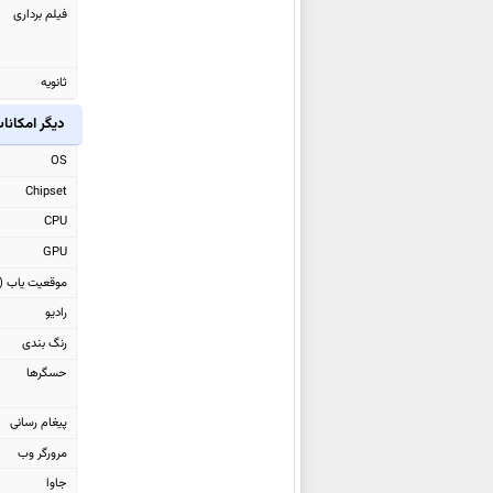
فیلم برداری
ال جی Q7
ال جی Zone 4
ال جی V30s Thinq
ثانویه
ال جی K10 2018
دیگر امکانا
ال جی K8 2018
OS
ال جی V30
Chipset
ال جی Q8
CPU
ال جی G Pad IV 8.0 FHD
GPU
ال جی Q6
موقعیت یاب (GPS)
ال جی X venture
رادیو
ال جی X power 2
رنگ بندی
ال جی G6
حسگرها
ال جی Stylus 3
ال جی K10 2017
پیغام رسانی
ال جی K8 2017
مرورگر وب
ال جی K4 2017
جاوا