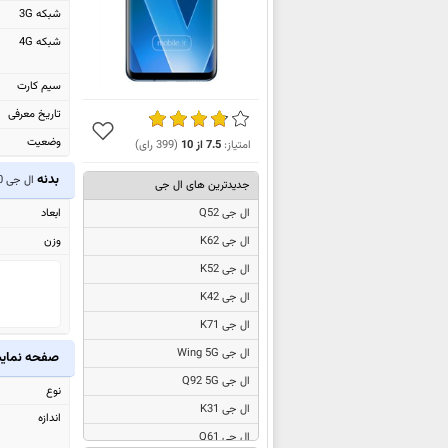
شبکه 3G
شبکه 4G
سیم کارت
تاریخ معرفی
وضعیت
امتیاز:
7.5
از
10
(
399
رای)
بدنه
ال جی V30
جدیدترین های ال جی
ال جی Q52
ابعاد
وزن
ال جی K62
ال جی K52
ال جی K42
ال جی K71
ال جی Wing 5G
صفحه نما
ال جی Q92 5G
نوع
ال جی K31
اندازه
ال جی Q61