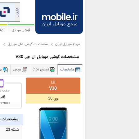
گوشی موبایل
تب
مرجع موبایل ایران
مشخصات گوشی های موبایل
ا
مشخصات گوشی موبایل ال جی V30
مشخصات
تصاویر (15)
معرفی
ب
LG
V30
صفحه ن
6
ای
وی 30
0x2880
مشخصات ع
شبکه 2G