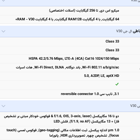
V3
میکرو اس دی, تا 256 گیگابایت (اسلات اختصاصی)
64 گیگابایت, با 4 گیگابایت RAM128 گیگابایت, با 4 گیگابایت RAM - V30+
باطی
ال جی V30
Class 33
Class 33
HSPA 42.2/5.76 Mbps, LTE-A (4CA) Cat16 1024/150 Mbps
Wi-Fi 802.11 a/b/g/n/ac, باند دوگانه, Wi-Fi Direct, DLNA, هات اسپات
5.0, A2DP, LE, aptX HD
3.1, تایپ سی 1.0 reversible connector
V30
دو تا 16 مگاپیکسل (f/1.6, OIS, 3-axis, laser & فوکوس خودکار مبتنی بر تشخیص
فاز) + 13 مگاپیکسل (f/1.9, no AF), فلش LED
1.0 µm اندازه پیکسل, ثبت اطلاعات مکانی (geo-tagging), فوکوس لمسی (touch
focus), تشخیص چهره, تصویربرداری HDR, پانوراما