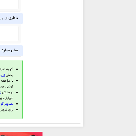
ال جی G Pad III 10.1 FHD
ال جی U
باطری
ال جی  One
ال جی V20
ال جی K3
ال جی X Skin
ال جی X5
سایر موارد
ا
ال جی X max
ال جی X mach
اگر به دنبا
ال جی G Pad X 8.0
بخش
فروش
با مراجعه
ال جی G Pad III 8.0 FHD
گوشی موبا
ال جی X power
در بخش
ن
موبایل بهر
ال جی X style
تصاویر گوشی
ال جی Stylus 2 Plus
برای فروش گوشی 
ال جی G5 SE
ال جی K5
ال جی X cam