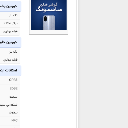
ال جی G8s ThinQ
دوربین پش
ال جی V50 ThinQ 5G
تک لنز
ال جی K40
دیگر امکانات
ال جی K50
فیلم برداری
ال جی Q60
دوربین جلو
ال جی G8 ThinQ
تک لنز
ال جی Q9
فیلم برداری
ال جی V40 ThinQ
ال جی Watch W7
امکانات ارت
ال جی Candy
GPRS
ال جی G7 Fit
EDGE
ال جی G7 One
سرعت
ال جی K11 Plus
شبکه بی سیم
ال جی Q Stylo 4
بلوتوث
ال جی Q Stylus
NFC
ال جی G7 ThinQ