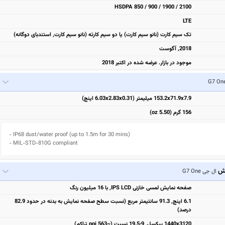
HSDPA 850 / 900 / 1900 / 2100
LTE
تک سیم کارت (نانو سیم کارت) یا دو سیم کارته (نانو سیم کارت, استندبای دوگانه)
2018, آگوست
موجود در بازار. عرضه شده در اکتبر 2018
153.2x71.9x7.9 میلیمتر (6.03x2.83x0.31 اینچ)
156 گرم (5.50 oz)
- IP68 dust/water proof (up to 1.5m for 30 mins)

- MIL-STD-810G compliant
یش
ال جی G7 One
صفحه نمایش لمسی خازنی IPS LCD, با 16 میلیون رنگ
6.1 اینچ, 91.3 سانتیمتر مربع (نسبت سطح صفحه نمایش به بدنه در حدود 82.9
درصد)
1440x3120 پیکسل, 19.5:9 نسبت (~563 ppi تراکم)