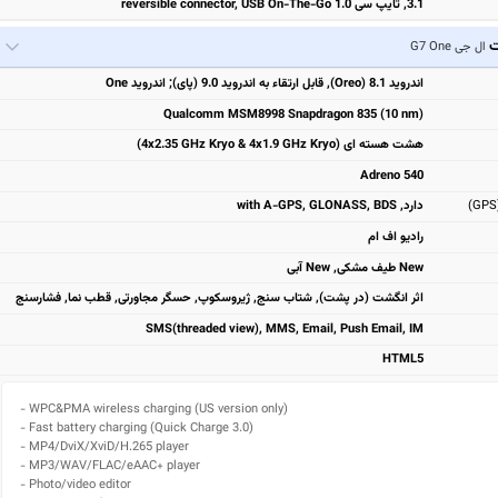
3.1, تایپ سی 1.0 reversible connector, USB On-The-Go
ت
ال جی G7 One
اندروید 8.1 (Oreo), قابل ارتقاء به اندروید 9.0 (پای); اندروید One
Qualcomm MSM8998 Snapdragon 835 (10 nm)
هشت هسته ای (4x2.35 GHz Kryo & 4x1.9 GHz Kryo)
Adreno 540
دارد, with A-GPS, GLONASS, BDS
رادیو اف ام
New طیف مشکی, New آبی
اثر انگشت (در پشت), شتاب سنج, ژیروسکوپ, حسگر مجاورتی, قطب نما, فشارسنج
SMS(threaded view), MMS, Email, Push Email, IM
HTML5
- WPC&PMA wireless charging (US version only)

- Fast battery charging (Quick Charge 3.0)

- MP4/DviX/XviD/H.265 player

- MP3/WAV/FLAC/eAAC+ player

- Photo/video editor
