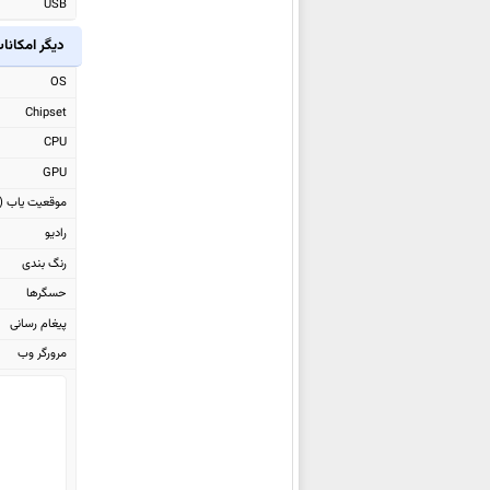
USB
ال جی Q7
دیگر امکانا
ال جی Zone 4
ال جی V30s Thinq
OS
ال جی K10 2018
Chipset
ال جی K8 2018
CPU
ال جی V30
GPU
ال جی Q8
موقعیت یاب (GPS)
ال جی G Pad IV 8.0 FHD
رادیو
ال جی Q6
رنگ بندی
حسگرها
ال جی X venture
پیغام رسانی
ال جی X power 2
مرورگر وب
ال جی G6
ال جی Stylus 3
ال جی K10 2017
ال جی K8 2017
ال جی K4 2017