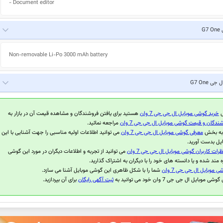
- Document editor
G7
Non-removable Li-Po 3000 mAh battery
ل جی G7 One
ل
خرید گوشی موبایل ال جی جی 7 وان
هستید برای یافتن فروشندگان و مشاهده قیمت آن در بازار به
ندگان و قیمت گوشی موبایل ال جی جی 7 وان
مراجعه نمائید.
 به بخش
معرفی گوشی موبایل ال جی جی 7 وان
می توانید اطلاعات اولیه مناسبی را جهت آشنایی با این
یل بدست آورید.
ظرات کاربران گوشی موبایل ال جی جی 7 وان
می توانید از تجربه و اطلاعات دیگران در مورد این گوشی
ه مند شده و یا دانسته های خود را با دیگران به اشتراک گذارید.
 موبایل ال جی جی 7 وان
شما را با شکل ظاهری این گوشی موبایل آشنا می سازد.
موبایل ال جی جی 7 وان خود می توانید به
ثبت آگهی رایگان
برای آن بپردازید.