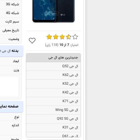
شبکه 3G
شبکه 4G
سیم کارت
تاریخ معرفی
وضعیت
امتیاز:
7
از
10
(
118
رای)
بدنه
ال جی G7 One
جدیدترین های ال جی
ابعاد
ال جی Q52
وزن
ال جی K62
ال جی K52
ال جی K42
ال جی K71
صفحه نما
ال جی Wing 5G
نوع
ال جی Q92 5G
اندازه
ال جی K31
ال جی Q61
وضوح