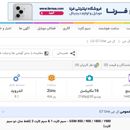
لت
ساعت هوشمند
سیم کارت
گالری
فعالان موبایل
آگهی ها
اخبار و خ
ل جی
ال جی LG G7 One
همرسانی
مقایسه با سایر گوشی ها و تبلت ه
شندگان و قیمت (0)
نظر کاربران (4)
مایش
دوربین
پردازنده
سیستم عامل
16
2
اندروید
ینچ
مگاپیکسل
GHz
144
ویدیو 2160p@30
رم
4
8.1
GB
مومی
ال جی G7 One
GSM 850 / 900 / 1800 / 1900 - سیم کارت 1 & سیم کارت 2 (فقط مدل دو سیم
کارت)