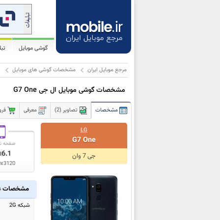
گوشی موبایل
تب
مرجع موبایل ایران
مشخصات گوشی های موبایل
ا
مشخصات گوشی موبایل ال جی G7 One
مشخصات
تصاویر (2)
معرفی
فرو
LG
G7 One
صفحه ن
6.1
ا
جی 7 وان
0x3120
مشخصات ع
شبکه 2G