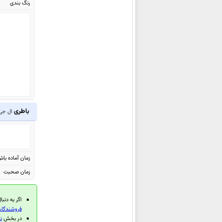
رنگ بندی
ال جی Q7
ال جی Zone 4
ال جی V30s Thinq
ال جی K10 2018
ال جی K8 2018
ال جی V30
ال جی Q8
ال جی G Pad IV 8.0 FHD
باطری
ال جی 30
ال جی Q6
ال جی X venture
ال جی X power 2
زمان آماده با
ال جی G6
زمان صحبت
ال جی Stylus 3
ال جی K10 2017
اگر به دنبا
ال جی K8 2017
فروشندگان 
ال جی K4 2017
در بخش
ن