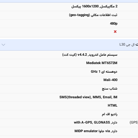
2 مگاپیکسل, 1600x1200 پیکسل
ثبت اطلاعات مکانی (geo-tagging)
480p
ت
ال جی L30
سیستم عامل اندروید, v4.4.2 (کیت کت)
Mediatek MT6572M
دوهسته ای 1 GHz
Mali-400
شتاب سنج
SMS(threaded view), MMS, Email, IM
HTML
رادیو اف ام
دارد, with A-GPS, GLONASS
دارد, via جاوا MIDP emulator