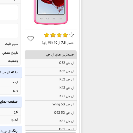
امتیاز:
7.8
از
10
(
98
رای)
سیم کارت
تاریخ معرفی
جدیدترین های ال جی
وضعیت
ال جی Q52
ال جی K62
بدنه
ال جی L30
ال جی K52
ابعاد
ال جی K42
وزن
ال جی K71
صفحه نما
ال جی Wing 5G
نوع
ال جی Q92 5G
اندازه
ال جی K31
ال جی Q61
زنگ
ال جی L30