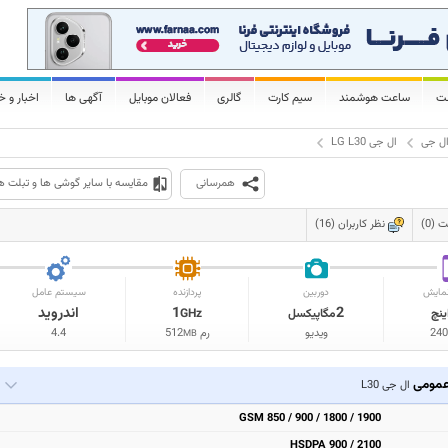
لت
ساعت هوشمند
سیم کارت
گالری
فعالان موبایل
آگهی ها
اخبار و خ
ل جی
ال جی LG L30
همرسانی
مقایسه با سایر گوشی ها و تبلت ه
(0)
نظر کاربران (16)
مایش
دوربین
پردازنده
سیستم عامل
2
1
اندروید
ینچ
مگاپیکسل
GHz
240
ویدیو
رم
512
4.4
MB
مومی
ال جی L30
GSM 850 / 900 / 1800 / 1900
HSDPA 900 / 2100