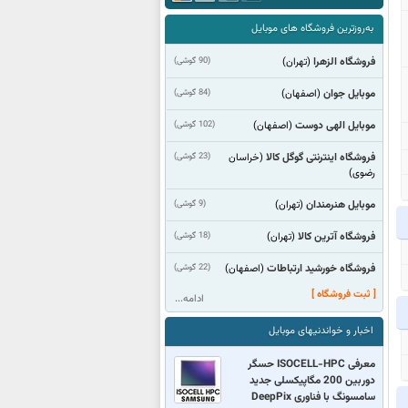
به‌روزترین فروشگاه های موبایل
فروشگاه الزهرا
(90 گوشی)
(تهران)
موبایل جوان
(84 گوشی)
(اصفهان)
موبایل الهی دوست
(102 گوشی)
(اصفهان)
فروشگاه اینترنتی گوگل کالا
(23 گوشی)
(خراسان
رضوی)
موبایل هنرمندان
(9 گوشی)
(تهران)
فروشگاه آترین کالا
(18 گوشی)
(تهران)
فروشگاه خورشید ارتباطات
(22 گوشی)
(اصفهان)
[ ثبت فروشگاه ]
ادامه...
اخبار و خواندنیهای موبایل
معرفی ISOCELL-HPC حسگر
دوربین 200 مگاپیکسلی جدید
سامسونگ با فناوری DeepPix