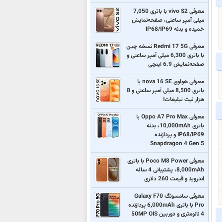
معرفی vivo S2 با باتری 7,050
میلی آمپر ساعتی، صفحه‌نمایش
خمیده و بدنه IP68/IP69
معرفی Redmi 17 5G نسخه چین
با باتری 6,300 میلی آمپر ساعتی و
صفحه‌نمایش 6.9 اینچی
معرفی هواوی nova 16 SE با
باتری 8,500 میلی آمپر ساعتی و 8
هزار نیت تبلیغات!
معرفی Oppo A7 Pro Max با
باتری 10,000mAh، بدنه
IP68/IP69 و پردازنده
Snapdragon 4 Gen 5
معرفی Poco M8 Power با باتری
8,000mAh، پشتیبانی 4 ساله
اندروید و قیمت 260 دلاری
معرفی سامسونگ Galaxy F70
Pro با باتری 6,000mAh پردازنده
4 نانومتری و دوربین 50MP OIS