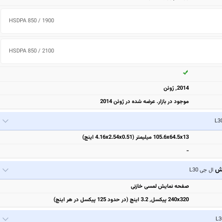
HSDPA 850 / 1900 
HSDPA 850 / 2100 
2014, ژوئن
موجود در بازار. عرضه شده در ژوئن 2014
105.6x64.5x13 میلیمتر (4.16x2.54x0.51 اینچ)
-
یش
ال جی L30
صفحه نمایش لمسی خازنی
240x320 پیکسل, 3.2 اینچ (در حدود 125 پیکسل در هر اینچ)