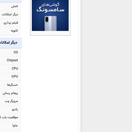
ال جی G8s ThinQ
اصلی
ال جی V50 ThinQ 5G
دیگر امکانات
ال جی K40
فیلم برداری
ال جی K50
ثانویه
ال جی Q60
دیگر امکانا
ال جی G8 ThinQ
OS
ال جی Q9
Chipset
ال جی V40 ThinQ
CPU
ال جی Watch W7
GPU
ال جی Candy
حسگرها
ال جی G7 Fit
پیغام رسانی
ال جی G7 One
مرورگر وب
ال جی K11 Plus
رادیو
ال جی Q Stylo 4
موقعیت یاب (GPS)
ال جی Q Stylus
جاوا
ال جی G7 ThinQ