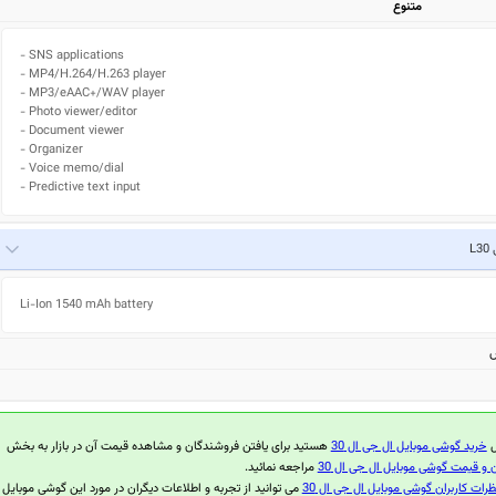
متنوع
- SNS applications

- MP4/H.264/H.263 player

- MP3/eAAC+/WAV player

- Photo viewer/editor

- Document viewer

- Organizer

- Voice memo/dial

- Predictive text input
L
Li-Ion 1540 mAh battery
ش
ل
خرید گوشی موبایل ال جی ال 30
هستید برای یافتن فروشندگان و مشاهده قیمت آن در بازار به بخش
و قیمت گوشی موبایل ال جی ال 30
مراجعه نمائید.
ظرات کاربران گوشی موبایل ال جی ال 30
می توانید از تجربه و اطلاعات دیگران در مورد این گوشی موبایل