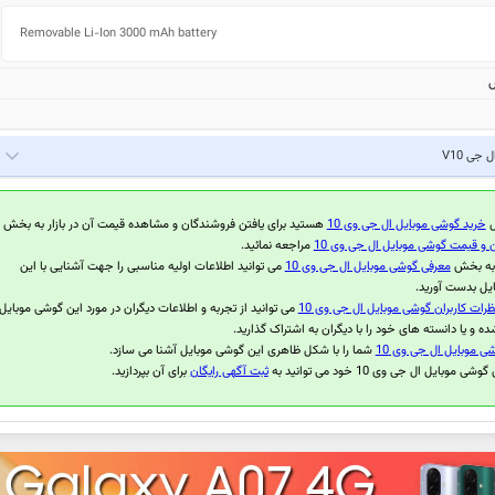
Removable Li-Ion 3000 mAh battery
ش
ل جی V10
ل
خرید گوشی موبایل ال جی وی 10
هستید برای یافتن فروشندگان و مشاهده قیمت آن در بازار به بخش
 و قیمت گوشی موبایل ال جی وی 10
مراجعه نمائید.
 به بخش
معرفی گوشی موبایل ال جی وی 10
می توانید اطلاعات اولیه مناسبی را جهت آشنایی با این
یل بدست آورید.
ظرات کاربران گوشی موبایل ال جی وی 10
می توانید از تجربه و اطلاعات دیگران در مورد این گوشی موبایل
ده و یا دانسته های خود را با دیگران به اشتراک گذارید.
ی موبایل ال جی وی 10
شما را با شکل ظاهری این گوشی موبایل آشنا می سازد.
 موبایل ال جی وی 10 خود می توانید به
ثبت آگهی رایگان
برای آن بپردازید.