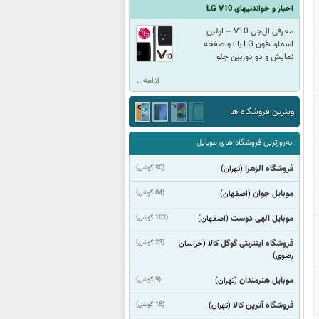
اخبار و خواندنیهای LG V10
معرفی ال‌جی V10 – اولین
اسمارت‌فون LG با دو صفحه
نمایش و دو دوربین جلو
ادامه...
ویترین فروشگاه ها
به‌روزترین فروشگاه های موبایل
فروشگاه الزهرا
(90 گوشی)
(تهران)
موبایل جوان
(84 گوشی)
(اصفهان)
موبایل الهی دوست
(102 گوشی)
(اصفهان)
فروشگاه اینترنتی گوگل کالا
(23 گوشی)
(خراسان
رضوی)
موبایل هنرمندان
(9 گوشی)
(تهران)
فروشگاه آترین کالا
(18 گوشی)
(تهران)