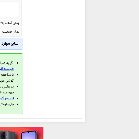
ال جی X cam
ال جی X screen
زمان آماده با
ال جی G5
زمان صحبت
ال جی K8
ال جی Stylus 2
سایر موارد
ا
ال جی K4
ال جی K10
اگر به دنبا
ال جی K7
فروشندگان
با مراجعه
ال جی G Pad II 8.3 LTE
گوشی موبا
ال جی V10
در بخش
ن
بهره مند ش
ال جی Nexus 5X
تصاویر گوش
ال جی G Pad II 10.1
برای فروش گوشی
ال جی G Pad II 8.0 LTE
ال جی Wine
ال جی G4 Beat
ال جی G4 Stylus