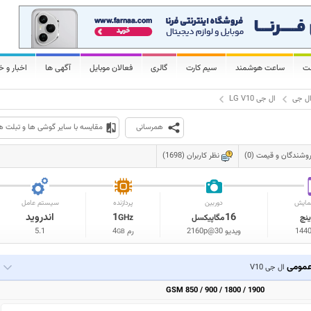
لت
ساعت هوشمند
سیم کارت
گالری
فعالان موبایل
آگهی ها
اخبار و خ
ل جی
ال جی LG V10
همرسانی
مقایسه با سایر گوشی ها و تبلت ه
وشندگان و قیمت (0)
نظر کاربران (1698)
مایش
دوربین
پردازنده
سیستم عامل
16
1
اندروید
ینچ
مگاپیکسل
GHz
144
ویدیو 2160p@30
رم
4
5.1
GB
مومی
ال جی V10
GSM 850 / 900 / 1800 / 1900