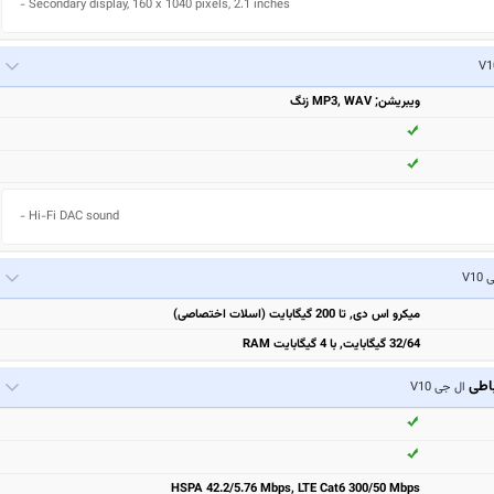
- Secondary display, 160 x 1040 pixels, 2.1 inches
ویبریشن; MP3, WAV زنگ
- Hi-Fi DAC sound
V1
میکرو اس دی, تا 200 گیگابایت (اسلات اختصاصی)
32/64 گیگابایت, با 4 گیگابایت RAM
باطی
ال جی V10
HSPA 42.2/5.76 Mbps, LTE Cat6 300/50 Mbps