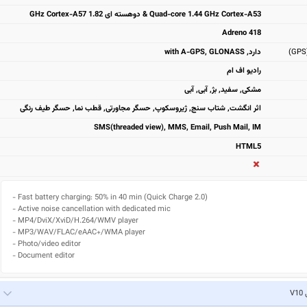
Quad-core 1.44 GHz Cortex-A53 & دوهسته ای 1.82 GHz Cortex-A57
Adreno 418
دارد, with A-GPS, GLONASS
رادیو اف ام
مشکی, سفید, بژ, آبی, آبی
اثر انگشت, شتاب سنج, ژیروسکوپ, حسگر مجاورتی, قطب نما, حسگر طیف رنگی
SMS(threaded view), MMS, Email, Push Mail, IM
HTML5
- Fast battery charging: 50% in 40 min (Quick Charge 2.0)

- Active noise cancellation with dedicated mic

- MP4/DviX/XviD/H.264/WMV player

- MP3/WAV/FLAC/eAAC+/WMA player

- Photo/video editor

- Document editor
V