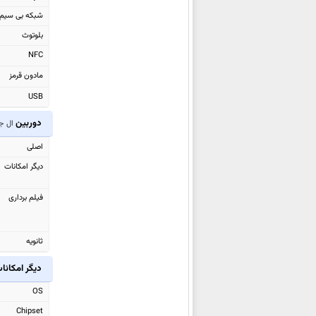
ال جی G7 ThinQ
شبکه بی سیم
ال جی Q7
بلوتوث
ال جی Zone 4
NFC
ال جی V30s Thinq
مادون قرمز
ال جی K10 2018
USB
ال جی K8 2018
دوربین
ال جی 
ال جی V30
اصلی
ال جی Q8
دیگر امکانات
ال جی G Pad IV 8.0 FHD
ال جی Q6
فیلم برداری
ال جی X venture
ال جی X power 2
ثانویه
ال جی G6
دیگر امکانا
ال جی Stylus 3
ال جی K10 2017
OS
ال جی K8 2017
Chipset