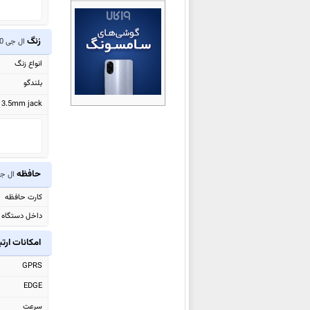
ال جی W10
ال جی G8s ThinQ
زنگ
ال جی V10
ال جی V50 ThinQ 5G
انواع زنگ
ال جی K40
بلندگو
ال جی K50
3.5mm jack
ال جی Q60
ال جی G8 ThinQ
ال جی Q9
ال جی V40 ThinQ
حافظه
ال جی 0
ال جی Watch W7
کارت حافظه
ال جی Candy
داخل دستگاه
ال جی G7 Fit
امکانات ارت
ال جی G7 One
GPRS
ال جی K11 Plus
ال جی Q Stylo 4
EDGE
ال جی Q Stylus
سرعت