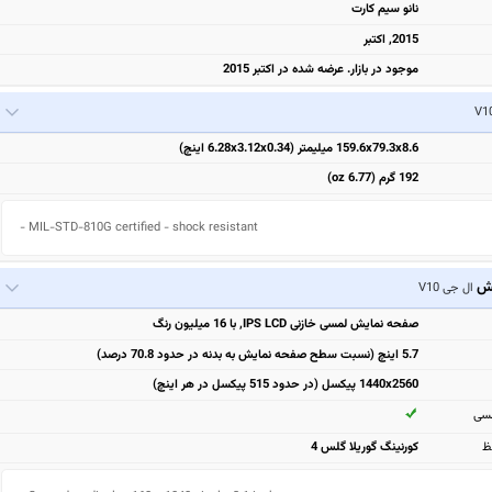
نانو سیم کارت
2015, اکتبر
موجود در بازار. عرضه شده در اکتبر 2015
159.6x79.3x8.6 میلیمتر (6.28x3.12x0.34 اینچ)
192 گرم (6.77 oz)
- MIL-STD-810G certified - shock resistant
یش
ال جی V10
صفحه نمایش لمسی خازنی IPS LCD, با 16 میلیون رنگ
5.7 اینچ (نسبت سطح صفحه نمایش به بدنه در حدود 70.8 درصد)
1440x2560 پیکسل (در حدود 515 پیکسل در هر اینچ)
مسی
ظ
کورنینگ گوریلا گلس 4