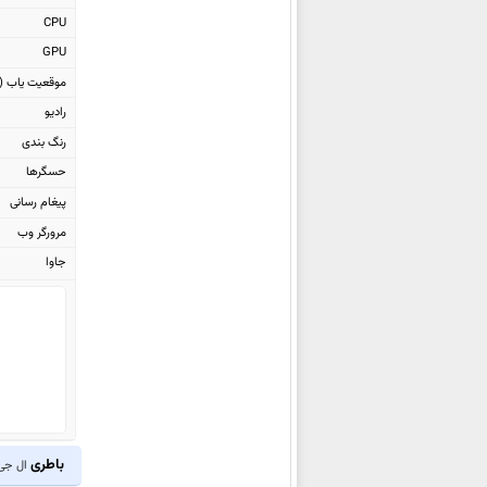
ال جی K4 2017
CPU
ال جی G Pad III 10.1 FHD
GPU
موقعیت یاب (GPS)
ال جی U
رادیو
ال جی V20
رنگ بندی
ال جی K3
حسگرها
ال جی X Skin
پیغام رسانی
ال جی X5
مرورگر وب
ال جی X max
جاوا
ال جی X mach
ال جی G Pad X 8.0
ال جی G Pad III 8.0 FHD
ال جی X power
ال جی X style
ال جی Stylus 2 Plus
ال جی G5 SE
باطری
ال جی 10
ال جی K5