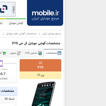
گوشی موبایل
تب
مرجع موبایل ایران
مشخصات گوشی های موبایل
ا
مشخصات گوشی موبایل ال جی V10
مشخصات
تصاویر (10)
معرفی
فر
LG
V10
صفحه ن
5.7
ا
وی 10
0x2560
مشخصات ع
شبکه 2G