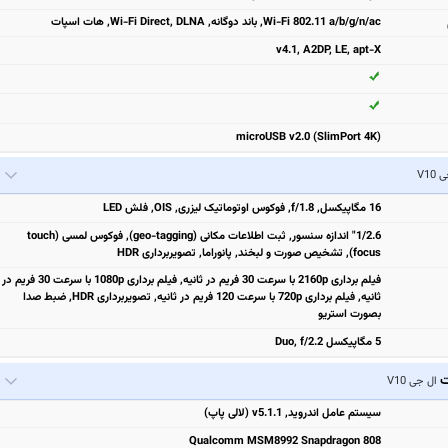
Wi-Fi 802.11 a/b/g/n/ac, باند دوگانه, Wi-Fi Direct, DLNA, هات اسپات
v4.1, A2DP, LE, apt-X
microUSB v2.0 (SlimPort 4K)
V10
16 مگاپیکسل, f/1.8, فوکوس اوتوماتیک لیزری, OIS, فلش LED
1/2.6" اندازه سنسور, ثبت اطلاعات مکانی (geo-tagging), فوکوس لمسی (touch
focus), تشخیص صورت و لبخند, پانوراما, تصویربرداری HDR
فیلم برداری 2160p با سرعت 30 فریم در ثانیه, فیلم برداری 1080p با سرعت 30 فریم در
ثانیه, فیلم برداری 720p با سرعت 120 فریم در ثانیه, تصویربرداری HDR, ضبط صدا
بصورت استریو
5 مگاپیکسل Duo, f/2.2
ت
ال جی V10
سیستم عامل اندروید, v5.1.1 (لالی پاپ)
Qualcomm MSM8992 Snapdragon 808