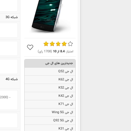
شبکه 3G
امتیاز:
8.4
از
10
(
1708
رای)
جدیدترین های ال جی
ال جی Q52
شبکه 4G
ال جی K62
ال جی K52
ال جی K42
2300) - 
ال جی K71
ال جی Wing 5G
ال جی Q92 5G
ال جی K31