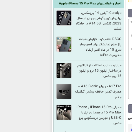
اخبار و خواندنیهای Apple iPhone 15 Pro Max
Canalys: آیفون 14 پرومکس،
پرفروش‌ترین گوشی جهان در سال
2
2023، گلکسی A14 5G در جایگاه
ششم
1
DSCC اعلام کرد: افزایش عرضه
پنل‌های نمایشگر برای آیفون‌های
1
سری 15 در ماه اکتبر ارتقاء
محبوبیت Pro‌ها
مزایا و معایب استفاده از تیتانیوم
در ساختار آیفون 15 پرو و آیفون
15 پرو مکس
A17 Pro در برابر A16 Bionic –
مصرف کمتر، حافظه بیشتر، گرافیک
بالاتر
معرفی iPhone 15 Pro و iPhone
15 Pro Max پرچمداران اپل با
USB-C و دوربین پریسکوپی پرو
می
مکس