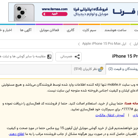
لت
ساعت هوشمند
سیم کارت
گالری
فعالان موبایل
آگهی ها
اخبار و خ
پل
اپل Apple iPhone 15 Pro Max
همرسانی
مقایسه با سایر گوشی ها و تبلت ه
وشندگان و قیمت (2)
نظر کاربران (514)
توجه فرمایید که وب سایت mobile.ir تنها ارائه کننده اطلاعات وارد شده توسط فروشندگان می‌باشد و هیچ مسئولیتی
دعای ایشان و کیفیت اجناس فروخته شده متوجه این سایت نیست.
انه همتا:
حتما پیش از خرید، استعلام اصالت کنید. حتما از فروشنده کد فعال‌سازی را دریافت نموده و
عال‌سازی نمایید.
ازی
|
آموزش انتقال مالکيت
از کاربران عزیز خواهشمندیم قبل از خرید گوشی موبایل اپل آیفون 15 پرو مکس حتما در مورد صحت و کیفیت
اطمینان حاصل کنند و در صورت بروز هرگونه مشکل از جانب فروشنده مراتب را به ما
اطلاع دهند
.