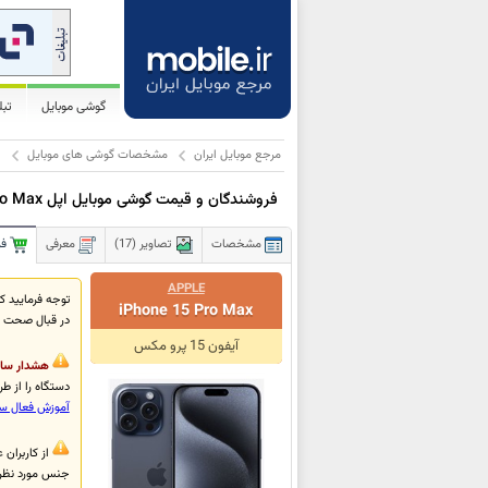
گوشی موبایل
تب
مرجع موبایل ایران
مشخصات گوشی های موبایل
ا
فروشندگان و قیمت گوشی موبایل اپل iPhone 15 Pro Max
مشخصات
تصاویر (17)
معرفی
فر
APPLE
iPhone 15 Pro Max
در قبال صحت ا
آیفون 15 پرو مکس
هشدار سام
دستگاه را از طریق #7777*، برای سیم‌کارت خود ف
آموزش فعال س
جنس مورد نظر 