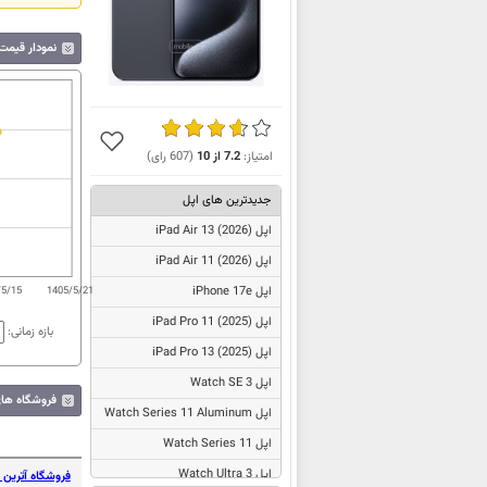
نمودار قیمت گوشی م
امتیاز:
7.2
از
10
(
607
رای)
جدیدترین های اپل
اپل
iPad Air 13 (2026)
اپل
iPad Air 11 (2026)
اپل iPhone 17e
/5/15
1405/5/21
اپل
iPad Pro 11 (2025)
بازه زمانی:
اپل
iPad Pro 13 (2025)
اپل Watch SE 3
فروشگاه های فرو
اپل Watch Series 11 Aluminum
اپل Watch Series 11
اپل Watch Ultra 3
فروشگاه آترین ک