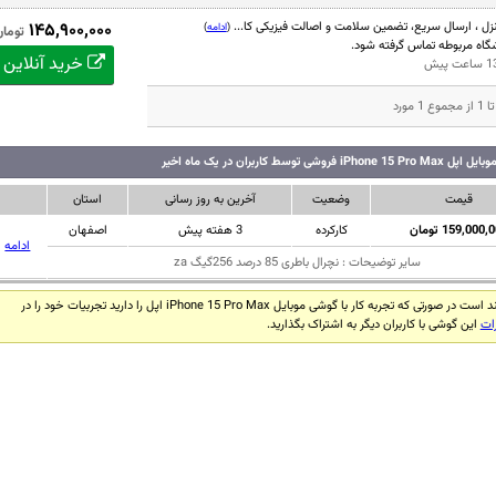
ل ، ارسال سریع، تضمین سلامت و اصالت فیزیکی کا...
۱۴۵,۹۰۰,۰۰۰
(
ادامه
)
تومان
وشگاه مربوطه تماس گرفته شود.
خرید آنلاین
فروشی توسط کاربران در یک ماه اخیر
قیمت
وضعیت
آخرین به روز رسانی
استان
159,000 تومان
کارکرده
3 هفته پیش
اصفهان
ادامه
سایر توضیحات : نچرال باطری 85 درصد 256گیگ za
ورتی که تجربه کار با گوشی موبایل iPhone 15 Pro Max اپل را دارید تجربیات خود را در
ات
این گوشی با کاربران دیگر به اشتراک بگذارید.