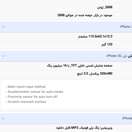
2008, ژوئن
موجود در بازار. عرضه شده در جولای 2008
115.5x62.1x12.3 میلیمتر
133 گرم
یش
اپل iPhone 3G
صفحه نمایش لمسی خازنی TFT, با 16 میلیون رنگ
320x480 پیکسل, 3.5 اینچ
- Multi-touch input method

- Accelerometer sensor for auto-rotate

- Proximity sensor for auto turn-off

- Scratch-resistant surface
ویبریشن; زنگ پلی فونیک, MP3 قابل دانلود