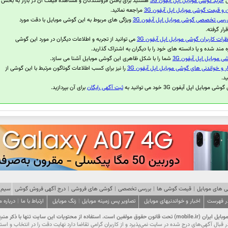
ل
خرید گوشی موبایل اپل آیفون 3G
هستید برای یافتن فروشندگان و مشاهده قیمت آن در بازار به بخش
و قیمت گوشی موبایل اپل آیفون 3G
مراجعه نمائید.
ررسی تخصصی گوشی موبایل اپل آیفون 3G
ویژگی های مربوط به این گوشی موبایل با دقت مورد
ار گرفته.
ظرات کاربران گوشی موبایل اپل آیفون 3G
می توانید از تجربه و اطلاعات دیگران در مورد این گوشی
ه مند شده و یا دانسته های خود را با دیگران به اشتراک گذارید.
ی موبایل اپل آیفون 3G
شما را با شکل ظاهری این گوشی موبایل آشنا می سازد.
ر و خواندنی های گوشی موبایل اپل آیفون 3G
را نیز برای کسب اطلاعات گوناگون مرتبط با این گوشی از
د.
موبایل اپل آیفون 3G خود می توانید به
ثبت آگهی رایگان
برای آن بپردازید.
 های موبایل
|
قیمت گوشی ها
|
بررسی تخصصی
|
گوشی های فروشی
|
درج آگهی فروش گوشی
سیم 
در فهرست
اخبار و خواندنیهای موبایل
تصاویر پس زمینه موبایل
|
زنگ موبایل
ارتباط با ما
|
درباره م
ت این سایت تنها با ذکر منبع و درج لینک مجاز است.