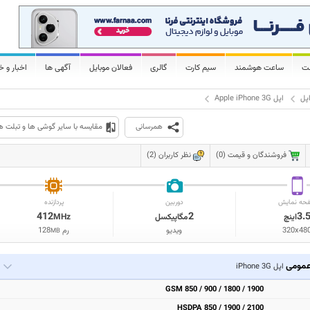
لت
ساعت هوشمند
سیم کارت
گالری
فعالان موبایل
آگهی ها
اخبار و خ
پل
اپل Apple iPhone 3G
همرسانی
مقایسه با سایر گوشی ها و تبلت ه
فروشندگان و قیمت (0)
نظر کاربران (2)
حه نمایش
دوربین
پردازنده
412
2
3.
اینچ
مگاپیکسل
MHz
320x48
ویدیو
رم
128
MB
مومی
اپل iPhone 3G
GSM 850 / 900 / 1800 / 1900
HSDPA 850 / 1900 / 2100