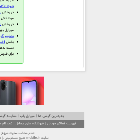
اگر به دنبا
اپل iPhone 12
فروشندگان 
در بخش
ب
اپل iPhone 12 Pro Max
موشکافی قر
اپل iPhone 12 Pro
در بخش
ن
موبایل بهر
اپل Watch Edition Series 6
تصاویر گوش
اپل Watch Series 6 Stainless
بخش
اخبا
دست ندهی
Steel
برای فروش گوشی 
اپل Watch Series 6 Aluminum
اپل Watch SE
اپل iPad 10.2 2020
اپل iPad Air 2020
اپل iPhone SE 2020
اپل iPad Pro 12.9 2020
اپل iPad Pro 11 2020
جدیدترین گوشی ها
|
موبایل یاب
|
مقایسه گوشی
اپل Watch Edition Series 5
فهرست فعالان موبایل
|
فروشگاه های موبایل
|
ثبت نام 
اپل Watch Series 5
تمام مطالب سايت مرجع موبایل ایران (mobile.ir) تحت قانون حقوق مولفين است. استفاده از محتویا
اپل Watch Series 5 Aluminum
سايت mobile.ir هيچ مسئوليتي را در قبال آگهي‌هاي درج شده در سايت نمي‌پذيرد و از كاربران گرامي تقاضا دارد نهايت دقت را در انتخاب و استفاده از آگهي موردنظر مبذول فرمايند.