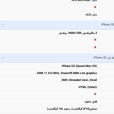
دارد, v2.0 with A2DP
دارد, v2.0
2 مگاپیکسل, 1600x1200 پیکسل
ت
اپل iPhone 3G
iPhone OS (based-Mac OS)
ARM 11 412 MHz, PowerVR MBX-Lite graphics
SMS (threaded view), Email
HTML (Safari)
قابل دانلود
مشكی(8/16 گیگابایت), سفيد (16 گیگابایت)