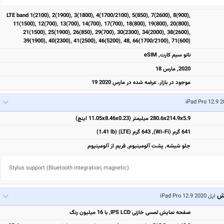
LTE band 1(2100), 2(1900), 3(1800), 4(1700/2100), 5(850), 7(2600), 8(900),
11(1500), 12(700), 13(700), 14(700), 17(700), 18(800), 19(800), 20(800),
21(1500), 25(1900), 26(850), 29(700), 30(2300), 34(2000), 38(2600),
39(1900), 40(2300), 41(2500), 46(5200), 48, 66(1700/2100), 71(600)
نانو سیم کارت, eSIM
2020, مارس 18
موجود در بازار. عرضه شده در مارس 2020 19
280.6x214.9x5.9 میلیمتر (11.05x8.46x0.23 اینچ)
641 گرم (Wi-Fi), 643 گرم (LTE) (1.41 lb)
جلو شیشه, پشت آلومینیوم, فریم از آلومینیوم
Stylus support (Bluetooth integration; magnetic)
یش
اپل iPad Pro 12.9 2020
صفحه نمایش لمسی خازنی IPS LCD, با 16 میلیون رنگ