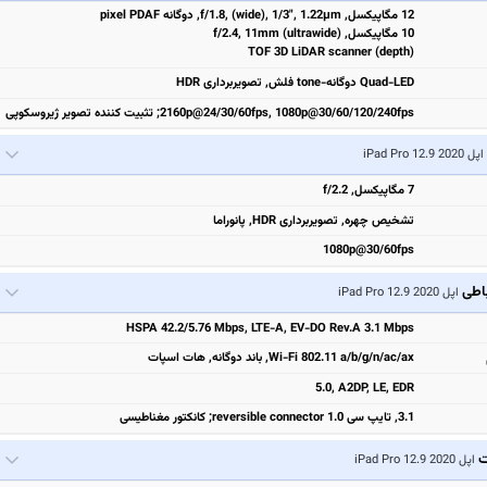
12 مگاپیکسل, f/1.8, (wide), 1/3", 1.22µm, دوگانه pixel PDAF
10 مگاپیکسل, f/2.4, 11mm (ultrawide)
TOF 3D LiDAR scanner (depth)
Quad-LED دوگانه-tone فلش, تصویربرداری HDR
2160p@24/30/60fps, 1080p@30/60/120/240fps; تثبیت‌ کننده تصویر ژیروسکوپی
اپل iPad Pro 12.9 2020
7 مگاپیکسل, f/2.2
تشخیص چهره, تصویربرداری HDR, پانوراما
1080p@30/60fps
باطی
اپل iPad Pro 12.9 2020
HSPA 42.2/5.76 Mbps, LTE-A, EV-DO Rev.A 3.1 Mbps
Wi-Fi 802.11 a/b/g/n/ac/ax, باند دوگانه, هات اسپات
5.0, A2DP, LE, EDR
3.1, تایپ سی 1.0 reversible connector; کانکتور مغناطیسی
ت
اپل iPad Pro 12.9 2020