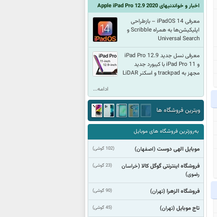
اخبار و خواندنیهای Apple iPad Pro 12.9 2020
معرفی iPadOS 14 – بازطراحی
اپلیکیشن‌ها به همراه Scribble و
Universal Search
معرفی نسل جدید iPad Pro 12.9
و iPad Pro 11 با کیبورد جدید
مجهز به trackpad و اسکنر LiDAR
ادامه...
ویترین فروشگاه ها
به‌روزترین فروشگاه های موبایل
موبایل الهی دوست
(102 گوشی)
(اصفهان)
فروشگاه اینترنتی گوگل کالا
(23 گوشی)
(خراسان
رضوی)
فروشگاه الزهرا
(90 گوشی)
(تهران)
تاج موبایل
(45 گوشی)
(تهران)