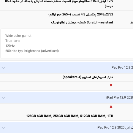
12.9 اینچ, 515.3 سانتیمتر مربع (نسبت سطح صفحه نمایش به بدنه در حدود 85.4
درصد)
2048x2732 پیکسل, 4:3 نسبت (~265 ppi تراکم)
ظ
Scratch-resistant شیشه, پوشش اولئوفوبیک
Wide color gamut

True-tone

120Hz

600 nits typ. brightness (advertised)
دارد, اسپیکرهای استریو (4 speakers)
128GB 6GB RAM, 256GB 6GB RAM, 512GB 6GB RAM, 1TB
ت
اپل iPad Pro 12.9 2020