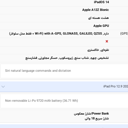
iPadOS 14
Apple A12Z Bionic
هشت هسته ای
Apple GPU
دارد, with A-GPS, GLONASS, GALILEO, QZSS (Wi‑Fi + فقط مدل سلولار)
نقره‌ای, خاکستری
تشخیص چهره, شتاب سنج, ژیروسکوپ, حسگر مجاورتی, فشارسنج
Siri natural language commands and dictation
Non-removable Li-Po 9720 mAh battery (36.71 Wh)
Power Bank/شارژ معکوس
شارژ سریع 18 واتی