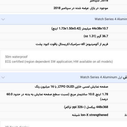
2018, سپتامبر
موجود در بازار. عرضه شده در سپتامبر 2018
44x38x10.7 میلیمتر (1.73x1.50x0.42 اینچ)
36.7 گرم (1.31 oz)
فریم از آلومینیوم; all-سرامیک/کریستال یاقوت کبود پشت
50m waterproof

ECG certified (region dependent SW application; HW available on all models)
یش
اپل Watch Series 4 Aluminum
صفحه نمایش لمسی خازنی LTPO OLED, با 16 میلیون رنگ
1.78 اینچ, 10.0 سانتیمتر مربع (نسبت سطح صفحه نمایش به بدنه در حدود 60.0
درصد)
448x368 پیکسل (~326 ppi تراکم)
ظ
Ion-X strengthened شیشه