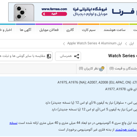
لت
ساعت هوشمند
سیم کارت
گالری
فعالان موبایل
آگهی ها
اخبار و خ
اپل
اپل Apple Watch Series 4 Aluminum
همرسانی
مقایسه با سایر گوشی ها و تبلت ه
شندگان و قیمت (0)
نظر کاربران (0)
A1975, A1976 (NA); A2007, A2008 (EU, APAC, CN)
ی فای:
A1977, A1978
ر دو ابعاد 44 میلی متری و 40 میلی متری ارائه شده است
نسخه
ن ساعت هوشمند
از بدنه فلزی غیر آلومینیومی برخوردار است