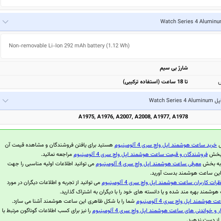
Non-removable Li-Ion 292 mAh battery (1.12 Wh)
شارژ بی سیم
ش
تا 18 ساعت (استفاده ترکیبی)
 Watch Series 4 Aluminum
A1975, A1976, A2007, A2008, A1977, A1978
ل
خرید ساعت هوشمند اپل واچ سری 4 آلومینیوم
هستید برای یافتن فروشندگان و مشاهده قیمت آن
ه بخش
فروشندگان و قیمت ساعت هوشمند اپل واچ سری 4 آلومینیوم
مراجعه نمائید.
 به بخش
معرفی ساعت هوشمند اپل واچ سری 4 آلومینیوم
می توانید اطلاعات اولیه مناسبی را جهت
 این ساعت هوشمند بدست آورید.
ظرات کاربران ساعت هوشمند اپل واچ سری 4 آلومینیوم
می توانید از تجربه و اطلاعات دیگران در مورد
وشمند بهره مند شده و یا دانسته های خود را با دیگران به اشتراک گذارید.
هوشمند اپل واچ سری 4 آلومینیوم
شما را با شکل ظاهری این ساعت هوشمند آشنا می سازد.
ر و خواندنی های ساعت هوشمند اپل واچ سری 4 آلومینیوم
را نیز برای کسب اطلاعات گوناگون مرتبط با
از دست ندهید.