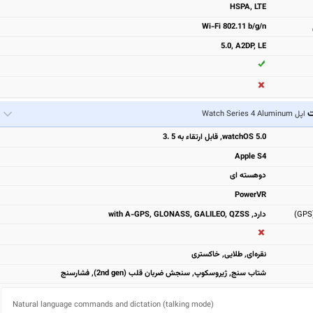
HSPA, LTE
Wi-Fi 802.11 b/g/n
5.0, A2DP, LE
ت
اپل Watch Series 4 Aluminum
watchOS 5.0, قابل ارتقاء به 5 .3
Apple S4
دوهسته ای
PowerVR
دارد, with A-GPS, GLONASS, GALILEO, QZSS
نقره‌ای, طلایی, خاکستری
شتاب سنج, ژیروسکوپ, سنجش ضربان قلب (2nd gen), فشارسنج
Natural language commands and dictation (talking mode)