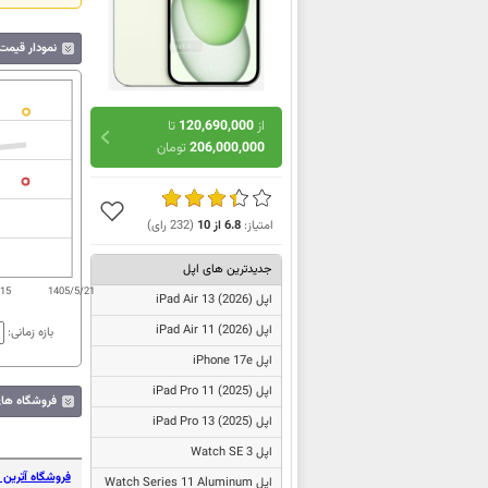
نمودار قیمت گوش
از
120,690,000
تا
206,000,000
تومان
امتیاز:
6.8
از
10
(
232
رای)
جدیدترین های اپل
/15
1405/5/21
اپل
iPad Air 13 (2026)
اپل
iPad Air 11 (2026)
بازه زمانی:
اپل iPhone 17e
اپل
iPad Pro 11 (2025)
فروشگاه های ف
اپل
iPad Pro 13 (2025)
اپل Watch SE 3
فروشگاه آترین ک
اپل Watch Series 11 Aluminum