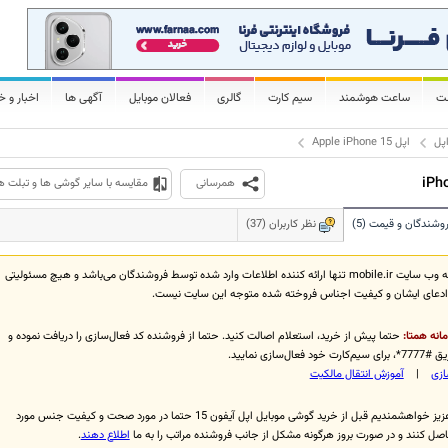
لت
ساعت هوشمند
سیم کارت
گالری
فعالان موبایل
آگهی ها
اخبار و خ
پل
اپل Apple iPhone 15
همرسانی
مقایسه با سایر گوشی ها و تبلت ه
وشندگان و قیمت (5)
نظر کاربران (37)
توجه فرمایید که وب سایت mobile.ir تنها ارائه کننده اطلاعات وارد شده توسط فروشندگان می‌باشد و هیچ مسئولیتی
دعای ایشان و کیفیت اجناس فروخته شده متوجه این سایت نیست.
انه همتا:
حتما پیش از خرید، استعلام اصالت کنید. حتما از فروشنده کد فعال‌سازی را دریافت نموده و
عال‌سازی نمایید.
ازی
|
آموزش انتقال مالکيت
از کاربران عزیز خواهشمندیم قبل از خرید گوشی موبایل اپل آیفون 15 حتما در مورد صحت و کیفیت جنس مورد
صل کنند و در صورت بروز هرگونه مشکل از جانب فروشنده مراتب را به ما
اطلاع دهند
.