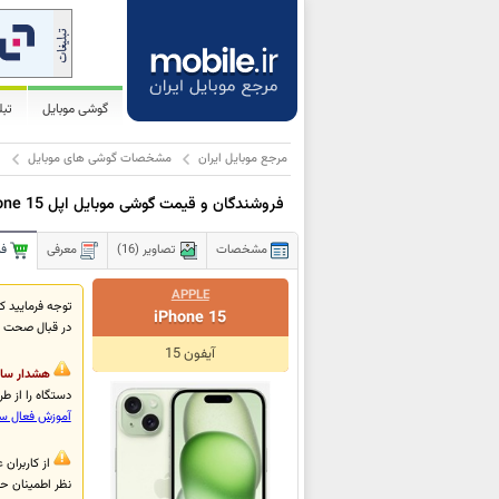
گوشی موبایل
تب
مرجع موبایل ایران
مشخصات گوشی های موبایل
ا
فروشندگان و قیمت گوشی موبایل اپل iPhone 15
مشخصات
تصاویر (16)
معرفی
فر
APPLE
iPhone 15
در قبال صحت ا
آیفون 15
هشدار سام
دستگاه را از طریق #7777*، برای سیم‌کارت خود ف
آموزش فعال س
نظر اطمینان حا