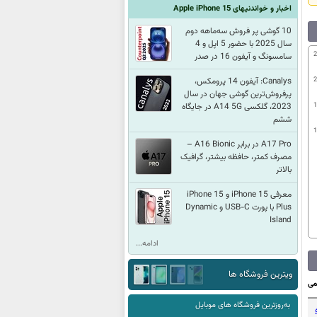
اخبار و خواندنیهای Apple iPhone 15
10 گوشی پر فروش سه‌ماهه دوم
سال 2025 با حضور 5 اپل و 4
2
سامسونگ و آیفون 16 در صدر
2
Canalys: آیفون 14 پرومکس،
پرفروش‌ترین گوشی جهان در سال
1
2023، گلکسی A14 5G در جایگاه
ششم
1
A17 Pro در برابر A16 Bionic –
مصرف کمتر، حافظه بیشتر، گرافیک
بالاتر
معرفی iPhone 15 و iPhone 15
Plus با پورت USB-C و Dynamic
Island
ادامه...
ویترین فروشگاه ها
می
به‌روزترین فروشگاه های موبایل