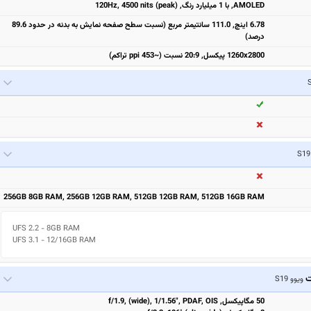
AMOLED, با 1 میلیارد رنگ, 120Hz, 4500 nits (peak)
6.78 اینچ, 111.0 سانتیمتر مربع (نسبت سطح صفحه نمایش به بدنه در حدود 89.6
درصد)
1260x2800 پیکسل, 20:9 نسبت (~453 ppi تراکم)
256GB 8GB RAM, 256GB 12GB RAM, 512GB 12GB RAM, 512GB 16GB RAM
UFS 2.2 - 8GB RAM

UFS 3.1 - 12/16GB RAM
ت
ویوو S19
50 مگاپیکسل, f/1.9, (wide), 1/1.56", PDAF, OIS