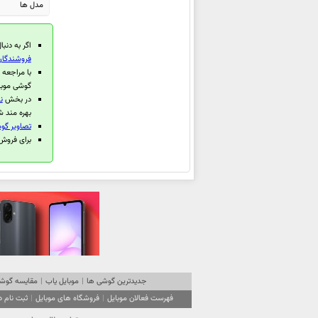
مدل ها
ویوو Y19s Pro
ویوو iQOO Z10 Lite
اگر به دنبا
ویوو Y400 Pro
فروشندگان
ویوو Pad5
با مراجعه
گوشی موبا
ویوو S30 Pro mini
در بخش
ن
ویوو S30
بهره مند ش
تصاویر گوش
ویوو Y300 GT
برای فروش گوشی 
ویوو Y19
ویوو iQOO Z10 Turbo
ویوو iQOO Z10 Turbo Pro
ویوو T4
ویوو Watch 5
ویوو Pad SE
ویوو Pad5 Pro
جدیدترین گوشی ها
|
موبایل یاب
|
مقایسه گوشی
ویوو X200s
فهرست فعالان موبایل
|
فروشگاه های موبایل
|
ثبت نام 
ویوو X200 Ultra