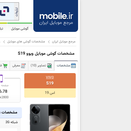
گوشی موبایل
تب
مرجع موبایل ایران
مشخصات گوشی های موبایل
و
مشخصات گوشی موبایل ویوو S19
مشخصات
تصاویر (10)
معرفی
فر
VIVO
S19
صفحه ن
6.78
اس 19
x2800
مشخصات ع
شبکه 2G