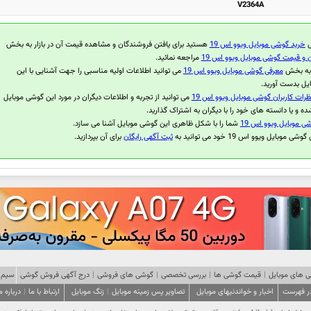
V2364A
ل
خرید گوشی موبایل ویوو اس 19
هستید برای یافتن فروشندگان و مشاهده قیمت آن در بازار به بخش
 و قیمت گوشی موبایل ویوو اس 19
مراجعه نمائید.
 به بخش
معرفی گوشی موبایل ویوو اس 19
می توانید اطلاعات اولیه مناسبی را جهت آشنایی با این
یل بدست آورید.
ظرات کاربران گوشی موبایل ویوو اس 19
می توانید از تجربه و اطلاعات دیگران در مورد این گوشی موبایل
ده و یا دانسته های خود را با دیگران به اشتراک گذارید.
ی موبایل ویوو اس 19
شما را با شکل ظاهری این گوشی موبایل آشنا می سازد.
موبایل ویوو اس 19 خود می توانید به
ثبت آگهی رایگان
برای آن بپردازید.
 های موبایل
|
قیمت گوشی ها
|
بررسی تخصصی
|
گوشی های فروشی
|
درج آگهی فروش گوشی
سیم 
در فهرست
اخبار و خواندنیهای موبایل
تصاویر پس زمینه موبایل
|
زنگ موبایل
ارتباط با ما
|
درباره م