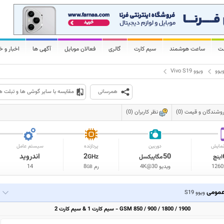
لت
ساعت هوشمند
سیم کارت
گالری
فعالان موبایل
آگهی ها
اخبار و خ
یوو
ویوو Vivo S19
همرسانی
مقایسه با سایر گوشی ها و تبلت ه
وشندگان و قیمت (0)
نظر کاربران (0)
مایش
دوربین
پردازنده
سیستم عامل
50
2
اندروید
اینچ
مگاپیکسل
GHz
1260
ویدیو 4K@30
رم
8
14
GB
مومی
ویوو S19
GSM 850 / 900 / 1800 / 1900 - سیم کارت 1 & سیم کارت 2