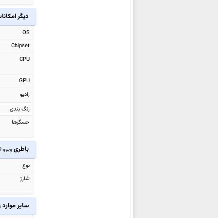
ویوو V60e
دیگر امکانا
ویوو V60 Lite
OS
ویوو V60 Lite 4G
Chipset
ویوو Y31 Pro
CPU
ویوو T4 Pro
ویوو V60
GPU
ویوو Y400
رادیو
ویوو Y19s GT
رنگ بندی
ویوو T4R
حسگرها
ویوو Y400 4G
ویوو iQOO Z10R
باطری
ویوو S19
ویوو Y50m
نوع
ویوو X Fold5
شارژ
ویوو T4 Lite
ویوو X200 FE
سایر موارد
و
ویوو T4 Ultra