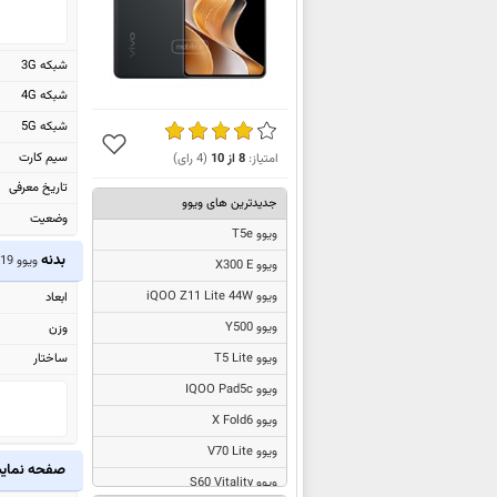
شبکه 3G
شبکه 4G
شبکه 5G
سیم کارت
امتیاز:
8
از
10
(
4
رای)
تاریخ معرفی
جدیدترین های ویوو
وضعیت
ویوو T5e
بدنه
ویوو S19
ویوو X300 E
ویوو iQOO Z11 Lite 44W
ابعاد
ویوو Y500
وزن
ساختار
ویوو T5 Lite
ویوو IQOO Pad5c
ویوو X Fold6
ویوو V70 Lite
صفحه نما
ویوو S60 Vitality