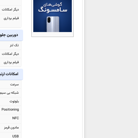
ویوو X300 Ultra
دیگر امکانات
ویوو V70
فیلم برداری
ویوو V70 Elite
ویوو iQOO 15 Ultra
دوربین جلو
ویوو Y31d
تک لنز
ویوو iQOO Z11 Turbo
دیگر امکانات
ویوو Y500i
فیلم برداری
ویوو X200T
امکانات ارت
ویوو S50 Pro mini
ویوو S50
سرعت
ویوو Y500 Pro
شبکه بی سیم
ویوو iQOO 15
بلوتوث
ویوو Watch GT 2
Positioning
ویوو Pad5e
NFC
ویوو X300 Pro
مادون قرمز
ویوو X300
USB