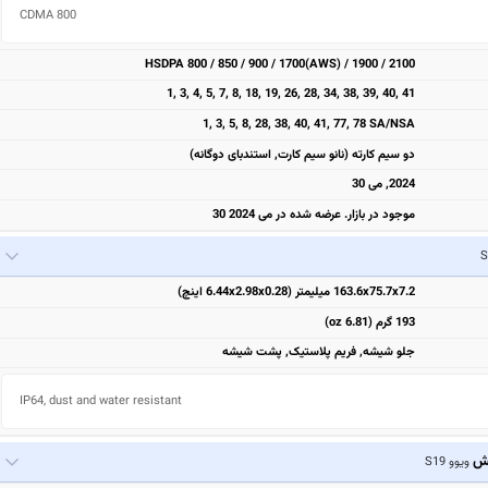
CDMA 800 
HSDPA 800 / 850 / 900 / 1700(AWS) / 1900 / 2100
1, 3, 4, 5, 7, 8, 18, 19, 26, 28, 34, 38, 39, 40, 41
1, 3, 5, 8, 28, 38, 40, 41, 77, 78 SA/NSA
دو سیم کارته (نانو سیم کارت, استندبای دوگانه)
2024, می 30
موجود در بازار. عرضه شده در می 2024 30
163.6x75.7x7.2 میلیمتر (6.44x2.98x0.28 اینچ)
193 گرم (6.81 oz)
جلو شیشه, فریم پلاستیک, پشت شیشه
IP64, dust and water resistant
یش
ویوو S19