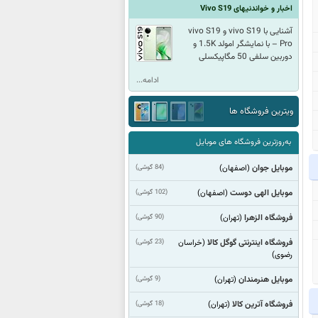
اخبار و خواندنیهای Vivo S19
آشنایی با vivo S19 و vivo S19
Pro – با نمایشگر امولد 1.5K و
دوربین سلفی 50 مگاپیکسلی
ادامه...
ویترین فروشگاه ها
به‌روزترین فروشگاه های موبایل
موبایل جوان
(84 گوشی)
(اصفهان)
موبایل الهی دوست
(102 گوشی)
(اصفهان)
فروشگاه الزهرا
(90 گوشی)
(تهران)
فروشگاه اینترنتی گوگل کالا
(23 گوشی)
(خراسان
رضوی)
موبایل هنرمندان
(9 گوشی)
(تهران)
فروشگاه آترین کالا
(18 گوشی)
(تهران)