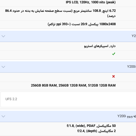
IPS LCD, 120Hz, 1000 nits (peak)
6.72 اینچ, 108.8 سانتیمتر مربع (نسبت سطح صفحه نمایش به بدنه در حدود 86.4
درصد)
1080x2408 پیکسل, 20:9 نسبت (~393 ppi تراکم)
دارد, اسپیکرهای استریو
256GB 8GB RAM, 256GB 12GB RAM, 512GB 12GB RAM
UFS 2.2
ت
ویوو Y200i
50 مگاپیکسل, f/1.8, (wide), PDAF
2 مگاپیکسل, f/2.4, (depth)