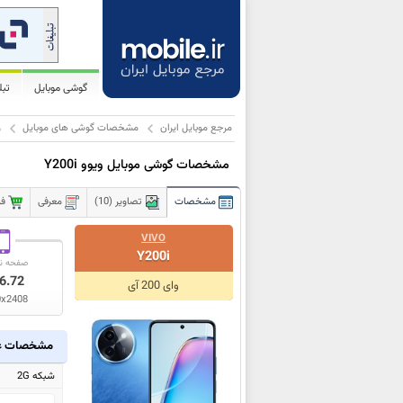
گوشی موبایل
تب
مرجع موبایل ایران
مشخصات گوشی های موبایل
و
مشخصات گوشی موبایل ویوو Y200i
مشخصات
تصاویر (10)
معرفی
فر
VIVO
Y200i
صفحه ن
6.72
وای 200 آی
0x2408
مشخصات ع
شبکه 2G