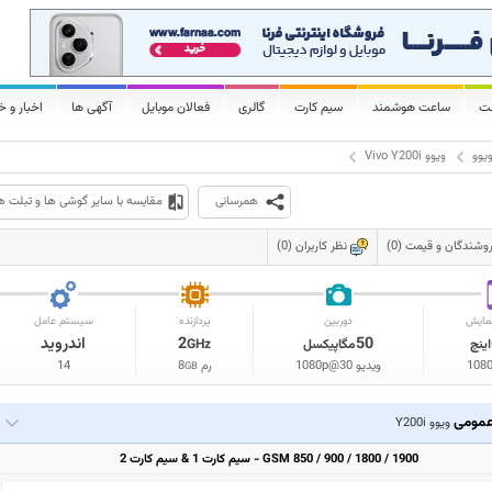
لت
ساعت هوشمند
سیم کارت
گالری
فعالان موبایل
آگهی ها
اخبار و خ
یوو
ویوو Vivo Y200i
همرسانی
مقایسه با سایر گوشی ها و تبلت ه
وشندگان و قیمت (0)
نظر کاربران (0)
مایش
دوربین
پردازنده
سیستم عامل
50
2
اندروید
اینچ
مگاپیکسل
GHz
108
ویدیو 1080p@30
رم
8
14
GB
مومی
ویوو Y200i
GSM 850 / 900 / 1800 / 1900 - سیم کارت 1 & سیم کارت 2