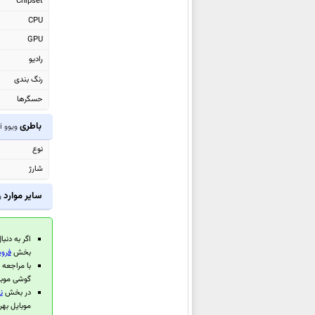
Chipset
ویوو X300
CPU
ویوو V60e
GPU
ویوو V60 Lite
رادیو
ویوو V60 Lite 4G
رنگ بندی
ویوو Y31 Pro
حسگرها
ویوو T4 Pro
باطری
ویوو Y200i
ویوو V60
ویوو Y400
نوع
ویوو Y19s GT
شارژ
ویوو T4R
سایر موارد
و
ویوو Y400 4G
ویوو iQOO Z10R
اگر به دنبا
ویوو Y50m
بخش
فروش
با مراجعه
ویوو X Fold5
گوشی موبا
ویوو T4 Lite
در بخش
ن
ویوو X200 FE
موبایل بهر