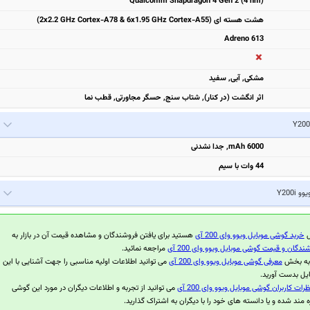
Qualcomm Snapdragon 4 Gen 2 (4 nm)
هشت هسته ای (2x2.2 GHz Cortex-A78 & 6x1.95 GHz Cortex-A55)
Adreno 613
مشكی, آبی, سفيد
اثر انگشت (در کنار), شتاب سنج, حسگر مجاورتی, قطب نما
6000 mAh, جدا نشدنی
44 وات با سیم
یوو Y200i
ل
خرید گوشی موبایل ویوو وای 200 آی
هستید برای یافتن فروشندگان و مشاهده قیمت آن در بازار به
ندگان و قیمت گوشی موبایل ویوو وای 200 آی
مراجعه نمائید.
 به بخش
معرفی گوشی موبایل ویوو وای 200 آی
می توانید اطلاعات اولیه مناسبی را جهت آشنایی با این
یل بدست آورید.
ظرات کاربران گوشی موبایل ویوو وای 200 آی
می توانید از تجربه و اطلاعات دیگران در مورد این گوشی
ه مند شده و یا دانسته های خود را با دیگران به اشتراک گذارید.