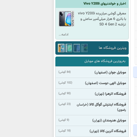
اخبار و خواندنیهای Vivo Y200i
معرفی گوشی میان‌رده vivo Y200i
با باتری 6 هزار میلی‌آمپر ساعتی و
تراشه SD 4 Gen 2
ادامه...
ویترین فروشگاه ها
به‌روزترین فروشگاه های موبایل
موبایل جوان
(84 گوشی)
(اصفهان)
موبایل الهی دوست
(102 گوشی)
(اصفهان)
فروشگاه الزهرا
(90 گوشی)
(تهران)
فروشگاه اینترنتی گوگل کالا
(23 گوشی)
(خراسان
رضوی)
موبایل هنرمندان
(9 گوشی)
(تهران)
فروشگاه آترین کالا
(18 گوشی)
(تهران)