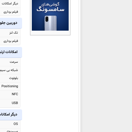
دیگر امکانات
ویوو iQOO Z11x
فیلم برداری
ویوو X300 Ultra
ویوو V70
دوربین جلو
ویوو V70 Elite
تک لنز
ویوو iQOO 15 Ultra
فیلم برداری
ویوو Y31d
امکانات ارت
ویوو iQOO Z11 Turbo
سرعت
ویوو Y500i
شبکه بی سیم
ویوو X200T
بلوتوث
ویوو S50 Pro mini
Positioning
ویوو S50
NFC
ویوو Y500 Pro
USB
ویوو iQOO 15
ویوو Watch GT 2
دیگر امکانا
ویوو Pad5e
OS
ویوو X300 Pro