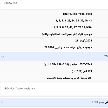
CDMA 800 
HSDPA 850 / 900 / 2100
1, 3, 5, 8, 28, 34, 38, 39, 40, 41
1, 3, 5, 8, 28, 41, 77, 78 SA/NSA
دو سیم کارته (نانو سیم کارت, استندبای دوگانه)
2024, آوریل 21
موجود در بازار. عرضه شده در آوریل 2024 27
165.7x76x8 میلیمتر (6.52x2.99x0.31 اینچ)
199 گرم (7.02 oz)
جلو شیشه, فریم پلاستیک, پشت پلاستیک
IP64 dust/water resistant
یش
ویوو Y200i