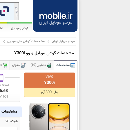
گوشی موبایل
تب
مرجع موبایل ایران
مشخصات گوشی های موبایل
و
مشخصات گوشی موبایل ویوو Y300i
مشخصات
تصاویر (10)
معرفی
فر
VIVO
Y300i
صفحه ن
6.68
وای 300 آی
x1608
مشخصات ع
شبکه 2G