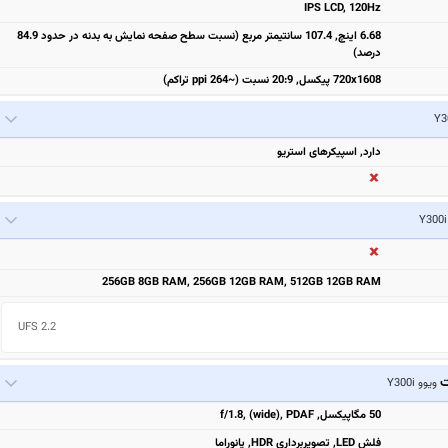
IPS LCD, 120Hz
6.68 اینچ, 107.4 سانتیمتر مربع (نسبت سطح صفحه نمایش به بدنه در حدود 84.9
درصد)
720x1608 پیکسل, 20:9 نسبت (~264 ppi تراکم)
دارد, اسپیکرهای استریو
256GB 8GB RAM, 256GB 12GB RAM, 512GB 12GB RAM
UFS 2.2
ت
ویوو Y300i
50 مگاپیکسل, f/1.8, (wide), PDAF
فلش LED, تصویربرداری HDR, پانوراما