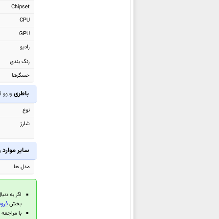
Chipset
ویوو V60e
CPU
ویوو V60 Lite
GPU
ویوو V60 Lite 4G
رادیو
ویوو Y31 Pro
رنگ بندی
ویوو T4 Pro
حسگرها
ویوو V60
ویوو Y400
باطری
ویوو Y300i
ویوو Y19s GT
نوع
ویوو T4R
شارژ
ویوو Y400 4G
ویوو iQOO Z10R
سایر موارد
و
ویوو Y50m
مدل ها
ویوو X Fold5
ویوو T4 Lite
اگر به دنبا
ویوو X200 FE
بخش
فروش
ویوو T4 Ultra
با مراجعه