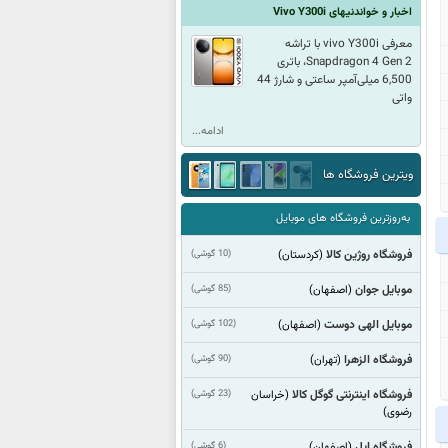
اخبار و خواندنیهای Vivo Y300i
معرفی vivo Y300i با تراشه
Snapdragon 4 Gen 2، باتری
6,500 میلی‌آمپر ساعتی و شارژ 44
واتی
ادامه...
ویترین فروشگاه ها
به‌روزترین فروشگاه های موبایل
فروشگاه روژین کالا
(10 گوشی)
(كردستان)
موبایل جوان
(85 گوشی)
(اصفهان)
موبایل الهی دوست
(102 گوشی)
(اصفهان)
فروشگاه الزهرا
(90 گوشی)
(تهران)
فروشگاه اینترنتی گوگل کالا
(23 گوشی)
(خراسان
رضوی)
فروشگاه اپل
(6 گوشی)
(اصفهان)