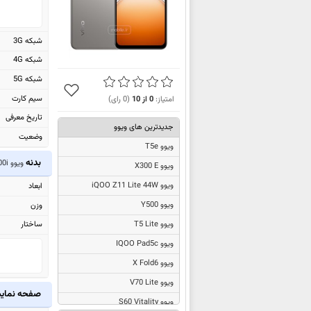
شبکه 3G
شبکه 4G
شبکه 5G
سیم کارت
امتیاز:
0
از
10
(
0
رای)
تاریخ معرفی
جدیدترین های ویوو
وضعیت
ویوو T5e
بدنه
ویوو Y300i
ویوو X300 E
ویوو iQOO Z11 Lite 44W
ابعاد
ویوو Y500
وزن
ساختار
ویوو T5 Lite
ویوو IQOO Pad5c
ویوو X Fold6
ویوو V70 Lite
صفحه نما
ویوو S60 Vitality