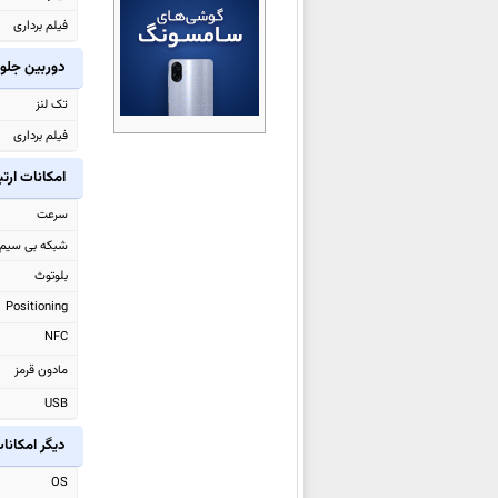
ویوو X300 Ultra
فیلم برداری
ویوو V70
دوربین جلو
ویوو V70 Elite
تک لنز
ویوو iQOO 15 Ultra
فیلم برداری
ویوو Y31d
ویوو iQOO Z11 Turbo
امکانات ارت
ویوو Y500i
سرعت
ویوو X200T
شبکه بی سیم
ویوو S50 Pro mini
بلوتوث
ویوو S50
Positioning
ویوو Y500 Pro
NFC
ویوو iQOO 15
مادون قرمز
ویوو Watch GT 2
USB
ویوو Pad5e
دیگر امکانا
ویوو X300 Pro
OS
ویوو X300