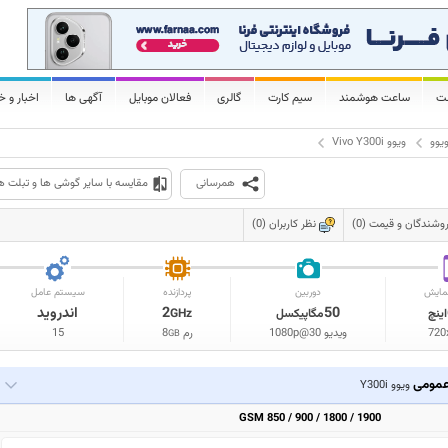
لت
ساعت هوشمند
سیم کارت
گالری
فعالان موبایل
آگهی ها
اخبار و خ
یوو
ویوو Vivo Y300i
همرسانی
مقایسه با سایر گوشی ها و تبلت ه
وشندگان و قیمت (0)
نظر کاربران (0)
مایش
دوربین
پردازنده
سیستم عامل
50
2
اندروید
اینچ
مگاپیکسل
GHz
720
ویدیو 1080p@30
رم
8
15
GB
مومی
ویوو Y300i
GSM 850 / 900 / 1800 / 1900