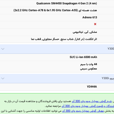
Qualcomm SM4450 Snapdragon 4 Gen 2 (4 nm)
هشت هسته ای (2x2.2 GHz Cortex-A78 & 6x1.95 GHz Cortex-A55)
Adreno 613
مشكی, آبی, تیتانیومی
اثر انگشت (در کنار), شتاب سنج, حسگر مجاورتی, قطب نما
Si/C Li-Ion 6500 mAh
44 وات با سیم
معکوس سیمی
یوو Y300i
V2444A
ل
خرید گوشی موبایل ویوو وای 300 آی
هستید برای یافتن فروشندگان و مشاهده قیمت آن در بازار به
ندگان و قیمت گوشی موبایل ویوو وای 300 آی
مراجعه نمائید.
 به بخش
معرفی گوشی موبایل ویوو وای 300 آی
می توانید اطلاعات اولیه مناسبی را جهت آشنایی با این