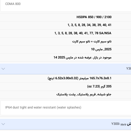
CDMA 800 
HSDPA 850 / 900 / 2100
1, 3, 5, 8, 28, 34, 38, 39, 40, 41
1, 3, 5, 8, 28, 38, 40, 41, 77, 78 SA/NSA
نانو سیم کارت + نانو سیم کارت
2025, مارس 10
موجود در بازار. عرضه شده در مارس 2025 14
165.7x76.3x8.1 میلیمتر (6.52x3.00x0.32 اینچ)
205 گرم (7.23 oz)
جلو شیشه, فریم پلاستیک, پشت پلاستیک
IP64 dust tight and water resistant (water splashes)
یش
ویوو Y300i